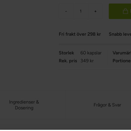
-
+
Fri frakt över 298 kr
Snabb lev
Storlek
60 kapslar
Varumär
Rek. pris
349 kr
Portione
Ingredienser &
Frågor & Svar
Dosering