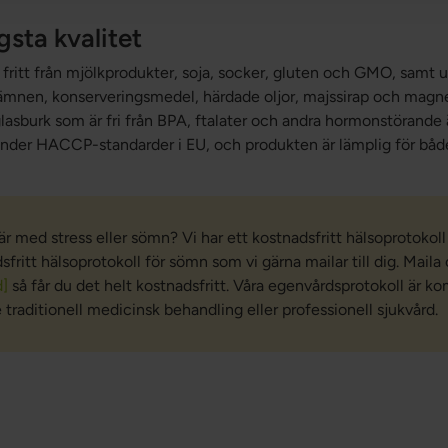
sta kvalitet
r fritt från mjölkprodukter, soja, socker, gluten och GMO, samt ut
ämnen, konserveringsmedel, härdade oljor, majssirap och magn
glasburk som är fri från BPA, ftalater och andra hormonstörande
 under HACCP-standarder i EU, och produkten är lämplig för bå
är med stress eller sömn? Vi har ett kostnadsfritt hälsoprotokoll
fritt hälsoprotokoll för sömn som vi gärna mailar till dig. Maila 
d]
så får du det helt kostnadsfritt. Våra egenvårdsprotokoll är 
 traditionell medicinsk behandling eller professionell sjukvård.