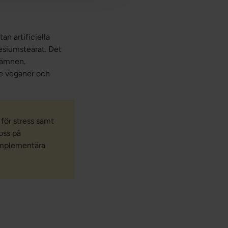
an artificiella
esiumstearat. Det
 ämnen.
de veganer och
 för stress samt
oss på
komplementära