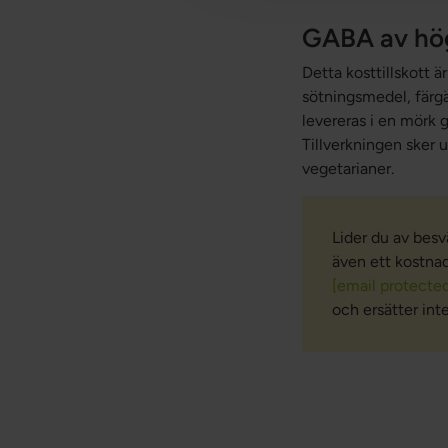
GABA av hög
Detta kosttillskott ä
sötningsmedel, färg
levereras i en mörk 
Tillverkningen sker
vegetarianer.
Lider du av besv
även ett kostnads
[email protecte
och ersätter inte