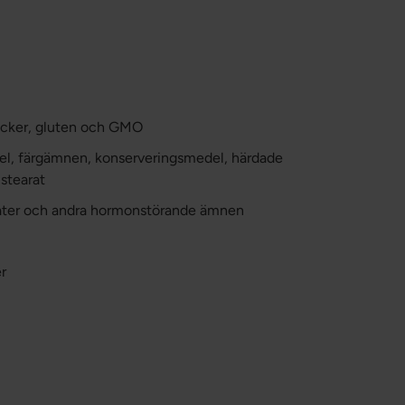
 socker, gluten och GMO
edel, färgämnen, konserveringsmedel, härdade
stearat
alater och andra hormonstörande ämnen
r