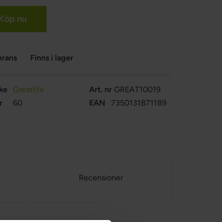
Köp nu
erans
Finns i lager
ke
Greatlife
Art. nr
GREAT10019
r
60
EAN
7350131871189
Recensioner