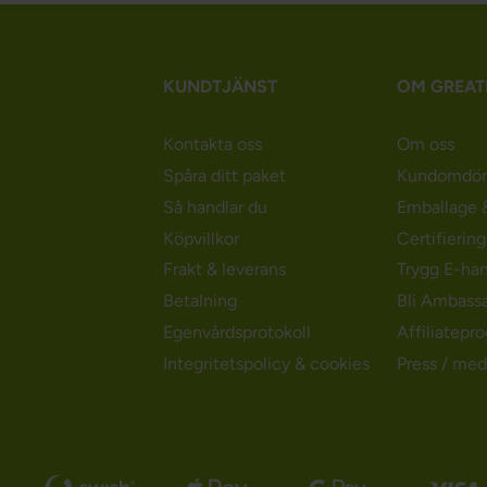
KUNDTJÄNST
OM GREAT
Kontakta oss
Om oss
Spåra ditt paket
Kundomdö
Så handlar du
Emballage &
Köpvillkor
Certifierin
Frakt & leverans
Trygg E-ha
Betalning
Bli Ambass
Egenvårdsprotokoll
Affiliatepr
Integritetspolicy & cookies
Press / med