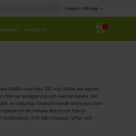
Logga in / Bli kund
Search
0
hetsbrev
Kundtjänst
Varukorg
inaste GABA med hela 320 mg GABA per kapsel.
 som främjar avslappning och mental balans. Det
 GABA, en naturligt förekommande aminosyra som
hjälper till att minska stress och främja
sttillskott, fritt från tillsatser, gifter och