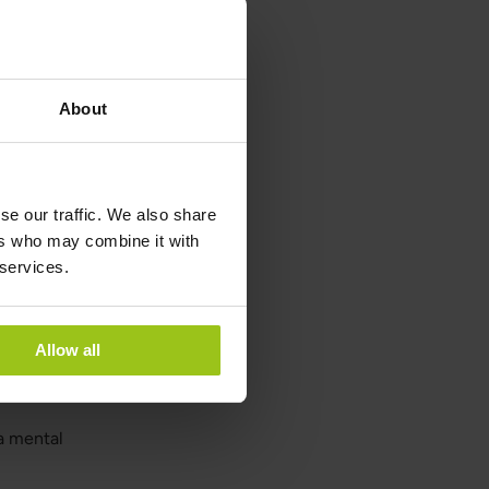
 är ett
About
. GABA (gamma-
lsubstans i hjärnan
t är ett rent
se our traffic. We also share
et gör det
ers who may combine it with
att stödja hjärnans
 services.
jälpa kroppen att
n leda till en mer
Allow all
örbättrad sömn,
ja mental