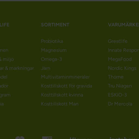
LIFE
SORTIMENT
VARUMÄRKE
Probiotika
Greatlife
men
Magnesium
Innate Respo
 miljö
Omega-3
MegaFood
gar & märkningar
Järn
Nordic Kings
ndel
Multivitaminmineraler
Thorne
adör
Kosttillskott för gravida
Tru Niagen
ogram
Kosttillskott kvinna
ESKIO-3
ia
Kosttillskott Man
Dr Mercola