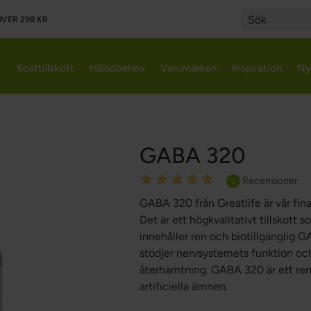
VER 298 KR
Search
Kosttillskott
Hälsobehov
Varumärken
Inspiration
Ny
GABA 320
Rating:
Recensioner
2
100
100
% of
GABA 320 från Greatlife är vår f
Det är ett högkvalitativt tillskott
innehåller ren och biotillgänglig
stödjer nervsystemets funktion och 
återhämtning. GABA 320 är ett rent ko
artificiella ämnen.