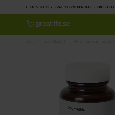
HEMLEVERANS • KVALITET OCH KUNSKAP • FRI FRAKT Ö
Start
Kosttillskott
Proteiner & aminosyror