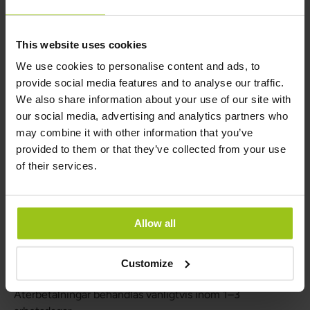
inklusive PSD2 och Stark Kundautentisering (SCA).
This website uses cookies
Säkerhet för kortbetalningar
We use cookies to personalise content and ads, to
Kustom lagrar inte din kortinformation. All
provide social media features and to analyse our traffic.
kortinformation är krypterad (SSL) och behandlas av
We also share information about your use of our site with
betaltjänstleverantören enligt PCI DSS-standard. Stark
our social media, advertising and analytics partners who
kundautentisering (t.ex. 3D Secure, BankID) kan också
may combine it with other information that you’ve
gälla beroende på vilken betalmetod du har valt.
provided to them or that they’ve collected from your use
of their services.
Avbrutna beställningar online
Om din beställning har avbrutits eftersom alla produkter
Allow all
inte fanns tillgängliga i butiken eller i lager, kommer dina
pengar att återbetalas till dig via Kustom.
Återbetalningen görs genom samma betalmetod som
Customize
användes för den ursprungliga beställningen.
Återbetalningar behandlas vanligtvis inom 1–3