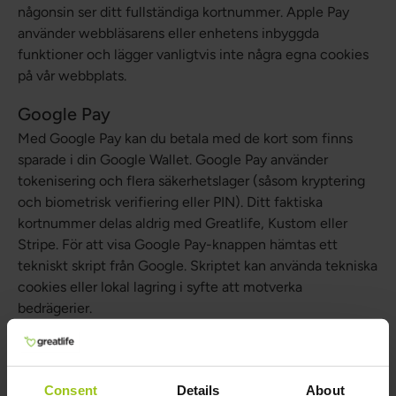
någonsin ser ditt fullständiga kortnummer. Apple Pay
använder webbläsarens eller enhetens inbyggda
funktioner och lägger vanligtvis inte några egna cookies
på vår webbplats.
Google Pay
Med Google Pay kan du betala med de kort som finns
sparade i din Google Wallet. Google Pay använder
tokenisering och flera säkerhetslager (såsom kryptering
och biometrisk verifiering eller PIN). Ditt faktiska
kortnummer delas aldrig med Greatlife, Kustom eller
Stripe. För att visa Google Pay-knappen hämtas ett
tekniskt skript från Google. Skriptet kan använda tekniska
cookies eller lokal lagring i syfte att motverka
bedrägerier.
Säkerhet för betalningar
Alla betalningar som görs via Kustom Checkout är fullt
Consent
Details
About
krypterade och uppfyller europeiska säkerhetskrav,