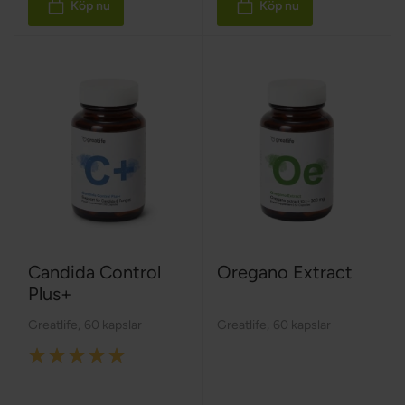
Köp nu
Köp nu
Candida Control
Oregano Extract
Plus+
Greatlife
,
60 kapslar
Greatlife
,
60 kapslar
Rating:
100%