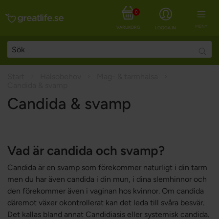
0
MENY
VARUKORG
LOGGA IN
Searc
Start
Hälsobehov
Mag- & tarmhälsa
Candida & svamp
Candida & svamp
Vad är candida och svamp?
Candida är en svamp som förekommer naturligt i din tarm
men du har även candida i din mun, i dina slemhinnor och
den förekommer även i vaginan hos kvinnor. Om candida
däremot växer okontrollerat kan det leda till svåra besvär.
Det kallas bland annat Candidiasis eller systemisk candida.