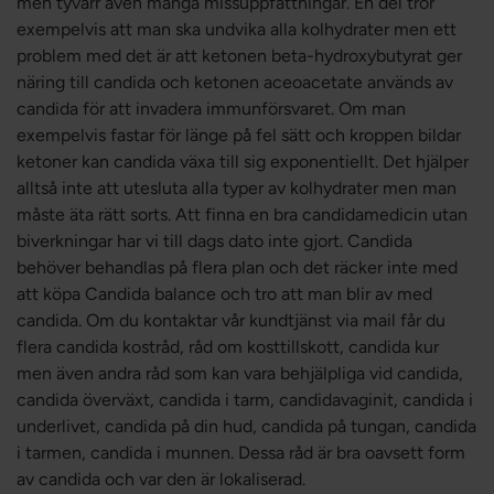
men tyvärr även många missuppfattningar. En del tror
exempelvis att man ska undvika alla kolhydrater men ett
problem med det är att ketonen beta-hydroxybutyrat ger
näring till candida och ketonen aceoacetate används av
candida för att invadera immunförsvaret. Om man
exempelvis fastar för länge på fel sätt och kroppen bildar
ketoner kan candida växa till sig exponentiellt. Det hjälper
alltså inte att utesluta alla typer av kolhydrater men man
måste äta rätt sorts. Att finna en bra candidamedicin utan
biverkningar har vi till dags dato inte gjort. Candida
behöver behandlas på flera plan och det räcker inte med
att köpa Candida balance och tro att man blir av med
candida. Om du kontaktar vår kundtjänst via mail får du
flera candida kostråd, råd om kosttillskott, candida kur
men även andra råd som kan vara behjälpliga vid candida,
candida överväxt, candida i tarm, candidavaginit, candida i
underlivet, candida på din hud, candida på tungan, candida
i tarmen, candida i munnen. Dessa råd är bra oavsett form
av candida och var den är lokaliserad.