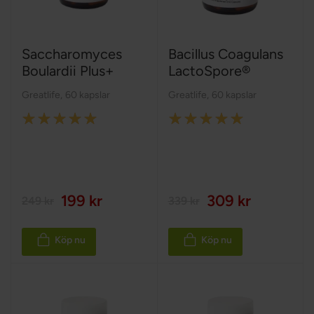
Saccharomyces
Bacillus Coagulans
Boulardii Plus+
LactoSpore®
Greatlife
,
60 kapslar
Greatlife
,
60 kapslar
Rating:
Rating:
100%
100%
199 kr
309 kr
249 kr
339 kr
Köp nu
Köp nu