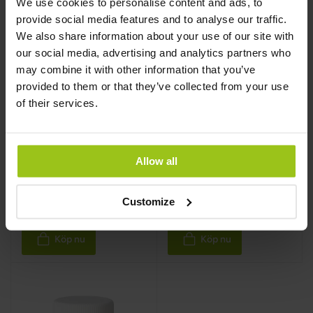
We use cookies to personalise content and ads, to
provide social media features and to analyse our traffic.
We also share information about your use of our site with
Magnesiumbisglycinat
Vitamin D3 2000
our social media, advertising and analytics partners who
IU + K2 MK7
may combine it with other information that you’ve
provided to them or that they’ve collected from your use
Greatlife
,
60 kapslar
Greatlife
,
60 kapslar
of their services.
Rating:
Rating:
100%
100%
Allow all
199 kr
249 kr
299 kr
Customize
Köp nu
Köp nu