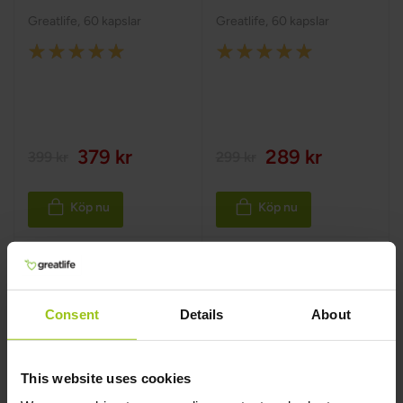
Greatlife
,
60 kapslar
Greatlife
,
60 kapslar
Rating:
Rating:
100%
100%
379 kr
289 kr
399 kr
299 kr
Köp nu
Köp nu
Consent
Details
About
This website uses cookies