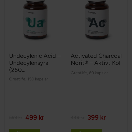
Undecylenic Acid –
Activated Charcoal
Undecylensyra
Norit® – Aktivt Kol
(250...
Greatlife
,
60 kapslar
Greatlife
,
150 kapslar
499 kr
399 kr
599 kr
449 kr