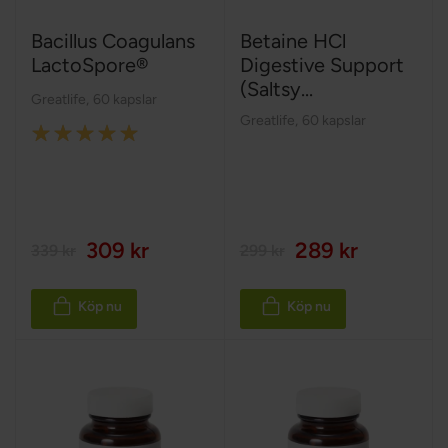
Bacillus Coagulans
Betaine HCl
LactoSpore®
Digestive Support
(Saltsy...
Greatlife
,
60 kapslar
Greatlife
,
60 kapslar
Rating:
100%
309 kr
289 kr
339 kr
299 kr
Köp nu
Köp nu