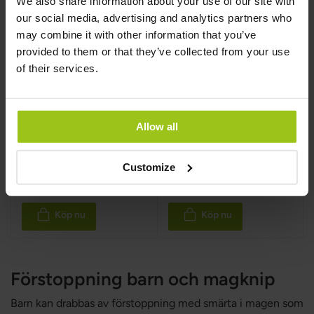
We also share information about your use of our site with
our social media, advertising and analytics partners who
Flora Basic
GI Response –
may combine it with other information that you’ve
Probiotika
Glutaminpulver
provided to them or that they’ve collected from your use
of their services.
Greatlife
,
60 kapslar
Innate Response
,
237 g
Rating:
Rating:
100%
100%
Allow all
Customize
199 kr
574 kr
669 kr
Köp nu
Köp nu
Förstoppning barn och magknip
Barn kan drabbas av förstoppning med smärta i magen som