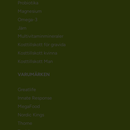
Probiotika
Magnesium
Omega-3
Järn
Multivitaminmineraler
Kosttillskott för gravida
Kosttillskott kvinna
Kosttillskott Man
VARUMÄRKEN
Greatlife
Innate Response
MegaFood
Nordic Kings
Thorne