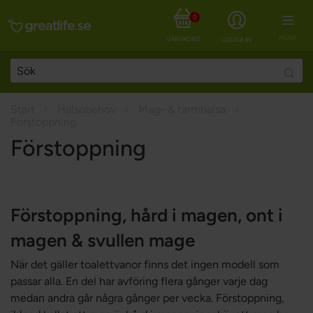
0
MENY
VARUKORG
LOGGA IN
Searc
Start
Hälsobehov
Mag- & tarmhälsa
Förstoppning
Förstoppning
Förstoppning, hård i magen, ont i
magen & svullen mage
När det gäller toalettvanor finns det ingen modell som
passar alla. En del har avföring flera gånger varje dag
medan andra går några gånger per vecka. Förstoppning,