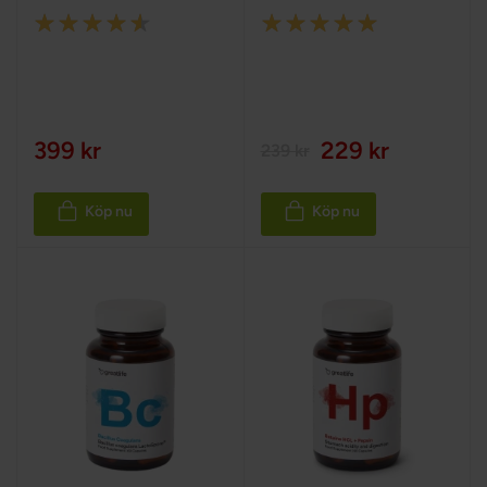
Rating:
Rating:
90%
100%
399 kr
229 kr
239 kr
Köp nu
Köp nu