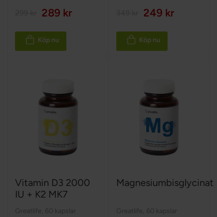
289 kr
249 kr
299 kr
349 kr
Köp nu
Köp nu
Vitamin D3 2000
Magnesiumbisglycinat
IU + K2 MK7
Greatlife
,
60 kapslar
Greatlife
,
60 kapslar