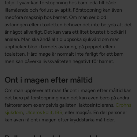
följd. Tyvärr kan förstoppning hos barn leda till både
illamående och förlust av aptit. Förstoppning kan även
medföra magknip hos barnet. Om man ser blod i
avföringen eller i toaletten behöver det inte betyda att det
är något allvarligt. Det kan vara ett litet brustet blodkärl i
analen. Man ska ändå alltid uppsöka sjukvård om man
upptäcker blod i barnets avföring, på pappret eller i
toaletten. Hård mage är normalt inte farligt för ett barn
men kan påverka livskvaliteten negativt för barnet.
Ont i magen efter måltid
Om man upplever att man får ont i magen efter måltid kan
det bero på förstoppning men det kan även bero på andra
faktorer som exempelvis gallsten, laktosintolerans,
Crohns
sjukdom
,
Ulcerös kolit
,
IBS
, eller magsår. En del personer
kan även få ont i magen efter kryddstarka måltider.