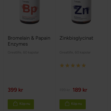
Bromelain & Papain
Zinkbisglycinat
Enzymes
Greatlife
,
60 kapslar
Greatlife
,
60 kapslar
Rating:
100%
399 kr
189 kr
199 kr
Köp nu
Köp nu