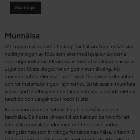
Slut i lager
Munhälsa
Att tugga mat är oerhört viktigt för hälsan. Den mekaniska
nedbrytningen av föda som sker med hjälp av tänderna
och tuggmusklerna tillsammans med utsöndringen av saliv
utgör det första steget för en god matsmältning. Att
munnen och tänderna är i gott skick för hälsan i allmänhet
och för matsmältningen i synnerhet. En hälsosam munflora
kräver god tandhygien med tandborstning, användandet av
tandtråd och tungskrapa i rostfritt stål.
Flera näringsämnen behövs för att bibehålla en god
tandhälsa. De flesta känner till att kalcium behövs för att
bibehålla normala tänder men det finns även andra
näringsämnen som är viktiga för tändernas hälsa. Vitamin D
bidrar exempelvis till normalt upptag och utnyttjande av