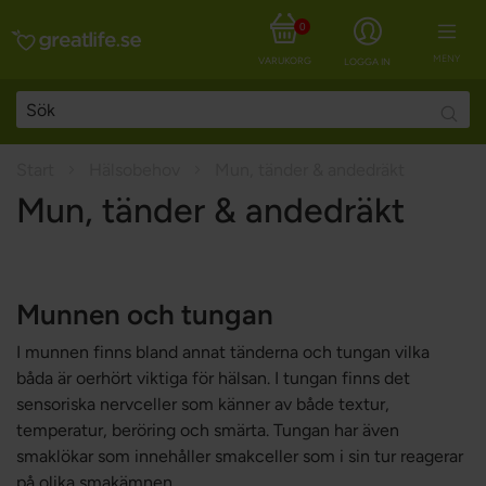
0
MENY
VARUKORG
LOGGA IN
Searc
Start
Hälsobehov
Mun, tänder & andedräkt
Mun, tänder & andedräkt
Munnen och tungan
I munnen finns bland annat tänderna och tungan vilka
båda är oerhört viktiga för hälsan. I tungan finns det
sensoriska nervceller som känner av både textur,
temperatur, beröring och smärta. Tungan har även
smaklökar som innehåller smakceller som i sin tur reagerar
på olika smakämnen.