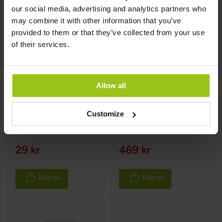
our social media, advertising and analytics partners who
may combine it with other information that you’ve
provided to them or that they’ve collected from your use
of their services.
Bambutandborste
Balanced B
Complex
Greatlife
,
1 st
MegaFood
,
90 tabletter
Allow all
Rating:
Rating:
100%
100%
Customize
29 kr
469 kr
Köp nu
Köp nu