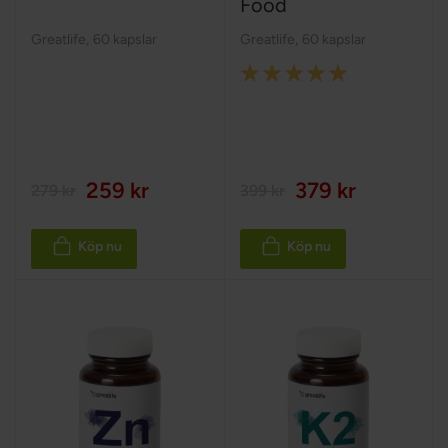
Food
Greatlife
,
60 kapslar
Greatlife
,
60 kapslar
Rating:
100%
259 kr
379 kr
279 kr
399 kr
Köp nu
Köp nu