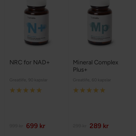
NRC for NAD+
Mineral Complex
Plus+
Greatlife
,
90 kapslar
Greatlife
,
60 kapslar
Rating:
Rating:
100%
100%
699 kr
289 kr
999 kr
299 kr