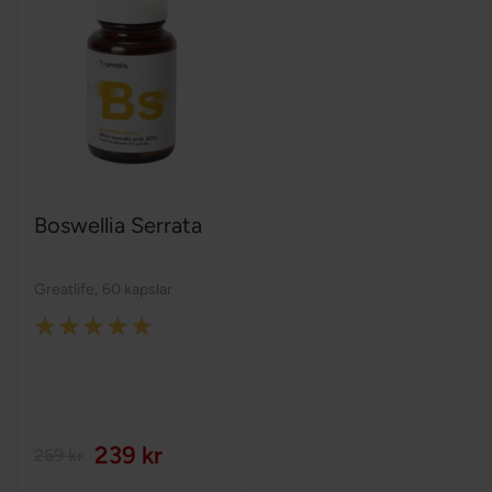
Boswellia Serrata
Greatlife
,
60 kapslar
Rating:
100%
239 kr
269 kr