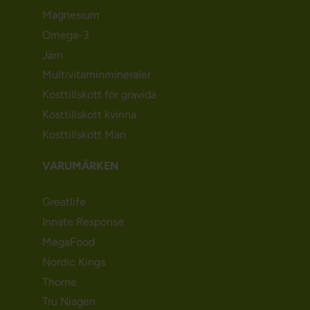
Magnesium
Omega-3
Järn
Multivitaminmineraler
Kosttillskott för gravida
Kosttillskott kvinna
Kosttillskott Man
VARUMÄRKEN
Greatlife
Innate Response
MegaFood
Nordic Kings
Thorne
Tru Niagen