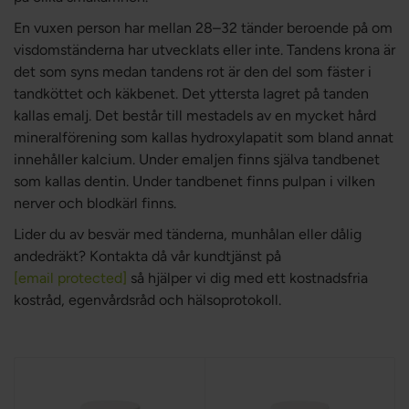
En vuxen person har mellan 28–32 tänder beroende på om
visdomständerna har utvecklats eller inte. Tandens krona är
det som syns medan tandens rot är den del som fäster i
tandköttet och käkbenet. Det yttersta lagret på tanden
kallas emalj. Det består till mestadels av en mycket hård
mineralförening som kallas hydroxylapatit som bland annat
innehåller kalcium. Under emaljen finns själva tandbenet
som kallas dentin. Under tandbenet finns pulpan i vilken
nerver och blodkärl finns.
Lider du av besvär med tänderna, munhålan eller dålig
andedräkt? Kontakta då vår kundtjänst på
[email protected]
så hjälper vi dig med ett kostnadsfria
kostråd, egenvårdsråd och hälsoprotokoll.