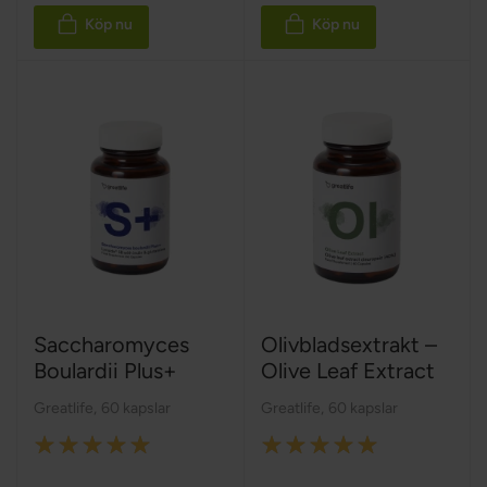
Köp nu
Köp nu
Saccharomyces
Olivbladsextrakt –
Boulardii Plus+
Olive Leaf Extract
Greatlife
,
60 kapslar
Greatlife
,
60 kapslar
Rating:
Rating:
100%
100%