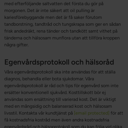
med efterföljande saltvatten det första du gör på
morgonen. Det är inte säkert att oil pulling är
kariesförebyggande men det är få saker förutom
tandborstning, tandtråd och tungskrapa som ger en sådan
frisk andedräkt, rena tänder och tandkött samt vithet på
tänderna och hälsosam munflora utan att tillföra kroppen
några gifter.
Egenvårdsprotokoll och hälsoråd
Våra egenvårdsprotokoll ska inte användas för att ställa
diagnos, behandla eller bota sjukdomar. Våra
egenvårdsprotokoll är råd och tips för egenvård som inte
ersätter konventionell sjukvård. Kosttillskott bör ej
användas som ersättning till varierad kost. Det är viktigt
med en mångsidig och balanserad kost och hälsosam
livsstil. Kontakta vår kundtjänst på
[email protected]
för att
få kostnadsfria kostråd men även andra kostnadsfria
egenvårdsråd och hälsoprotokoll som du kan följa vid olika