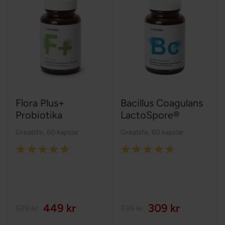
Flora Plus+
Bacillus Coagulans
Probiotika
LactoSpore®
Greatlife
,
60 kapslar
Greatlife
,
60 kapslar
Rating:
Rating:
98%
100%
449 kr
309 kr
529 kr
339 kr