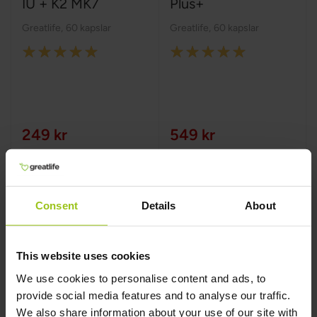
IU + K2 MK7
Plus+
Greatlife
,
60 kapslar
Greatlife
,
60 kapslar
Rating:
Rating:
100%
100%
249 kr
549 kr
Köp nu
Köp nu
Consent
Details
About
This website uses cookies
We use cookies to personalise content and ads, to
provide social media features and to analyse our traffic.
We also share information about your use of our site with