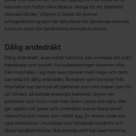
kalcium och fosfor vilka båda är viktiga för att bibehålla
normala tänder. Vitamin C bidrar till normal
kollagenbildning som har betydelse för tändernas normala
funktion samt för tandköttets normala funktion.
Dålig andedräkt
Dålig andedräkt, även kallat halitosis, kan innebära ett svårt
handikapp rent socialt. Huvudanledningen kommer ofta
från munhålan i sig men även besvär med mage och tarm
kan leda till dålig andedräkt. Besvären som kommer från
munhålan kan bero på att bakterier som inte kräver syre för
sin tillväxt, så kallade anaeroba bakterier, bryter ner
proteiner som finns i mat men även i plack och saliv. Det
ger upphov till gaser som innehåller svavel bland annat
vätesulfid som luktar som ruttet ägg. En annan orsak kan
vara infektioner i munhålan och blödande tandkött och
djupa tandköttsfickor. Illaluktande doft kan även komma