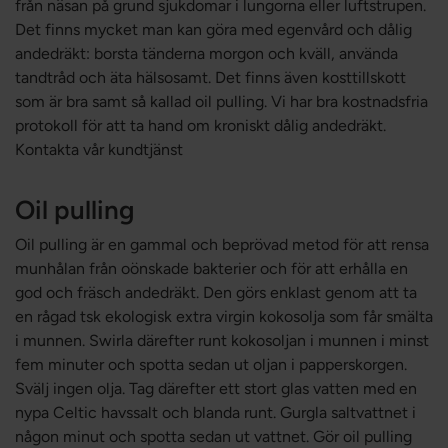
från näsan på grund sjukdomar i lungorna eller luftstrupen.
Det finns mycket man kan göra med egenvård och dålig
andedräkt: borsta tänderna morgon och kväll, använda
tandtråd och äta hälsosamt. Det finns även kosttillskott
som är bra samt så kallad oil pulling. Vi har bra kostnadsfria
protokoll för att ta hand om kroniskt dålig andedräkt.
Kontakta vår kundtjänst
Oil pulling
Oil pulling är en gammal och beprövad metod för att rensa
munhålan från oönskade bakterier och för att erhålla en
god och fräsch andedräkt. Den görs enklast genom att ta
en rågad tsk ekologisk extra virgin kokosolja som får smälta
i munnen. Swirla därefter runt kokosoljan i munnen i minst
fem minuter och spotta sedan ut oljan i papperskorgen.
Svälj ingen olja. Tag därefter ett stort glas vatten med en
nypa Celtic havssalt och blanda runt. Gurgla saltvattnet i
någon minut och spotta sedan ut vattnet. Gör oil pulling