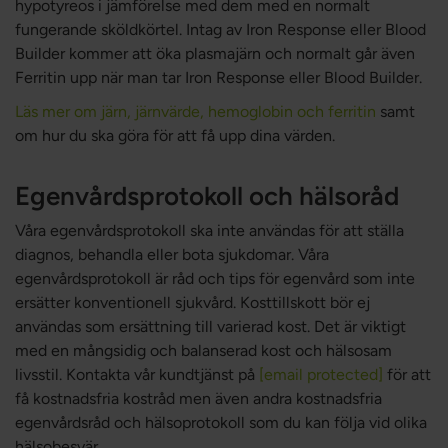
hypotyreos i jämförelse med dem med en normalt
fungerande sköldkörtel. Intag av Iron Response eller Blood
Builder kommer att öka plasmajärn och normalt går även
Ferritin upp när man tar Iron Response eller Blood Builder.
Läs mer om järn, järnvärde, hemoglobin och ferritin
samt
om hur du ska göra för att få upp dina värden.
Egenvårdsprotokoll och hälsoråd
Våra egenvårdsprotokoll ska inte användas för att ställa
diagnos, behandla eller bota sjukdomar. Våra
egenvårdsprotokoll är råd och tips för egenvård som inte
ersätter konventionell sjukvård. Kosttillskott bör ej
användas som ersättning till varierad kost. Det är viktigt
med en mångsidig och balanserad kost och hälsosam
livsstil. Kontakta vår kundtjänst på
[email protected]
för att
få kostnadsfria kostråd men även andra kostnadsfria
egenvårdsråd och hälsoprotokoll som du kan följa vid olika
hälsobesvär.