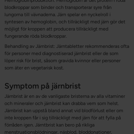
Hemoglobinproduktion: Hemoglobin är det protein i röda
blodkroppar som binder och transporterar syre från
lungorna till vävnaderna. Järn spelar en nyckelroll i
syntesen av hemoglobin, och tillräckligt med järn gör det
möjligt för kroppen att producera tillräckligt med
fungerande röda blodkroppar.
Behandling av Järnbrist: Järntabletter rekommenderas ofta
för personer med diagnostiserad järnbrist eller de som
löper risk för brist, såsom gravida kvinnor eller personer
som äter en vegetarisk kost.
Symptom på järnbrist
Järnbrist är en av de vanligaste bristerna av alla vitaminer
och mineraler och järnbrist kan drabba vem som helst.
Järnbrist kan uppstå bland annat vid blodförlust eller om
inte kroppen får i sig tillräckligt med järn för att fylla på
förråden igen. Järntbrist kan bero på rikliga
menstruationsblödningar, näsblod, bloddonationer,