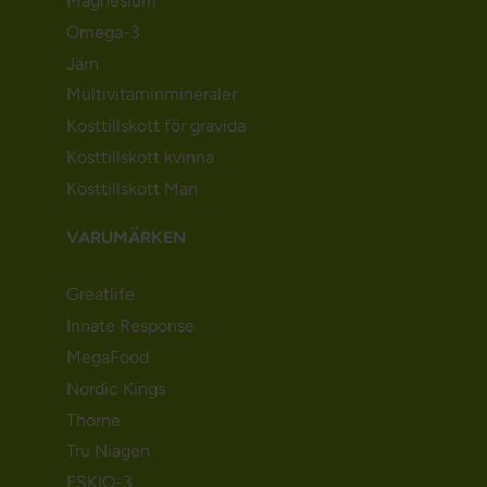
Magnesium
Omega-3
Järn
Multivitaminmineraler
Kosttillskott för gravida
Kosttillskott kvinna
Kosttillskott Man
VARUMÄRKEN
Greatlife
Innate Response
MegaFood
Nordic Kings
Thorne
Tru Niagen
ESKIO-3