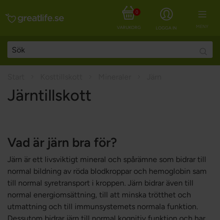
0
MENY
VARUKORG
LOGGA IN
Searc
Start
Kosttillskott
Mineraler
Järn
Järntillskott
Vad är järn bra för?
Järn är ett livsviktigt mineral och spårämne som bidrar till
normal bildning av röda blodkroppar och hemoglobin sam
till normal syretransport i kroppen. Järn bidrar även till
normal energiomsättning, till att minska trötthet och
utmattning och till immunsystemets normala funktion.
Dessutom bidrar järn till normal kognitiv funktion och har