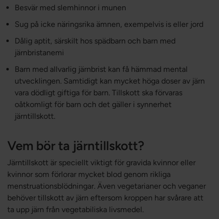
Besvär med slemhinnor i munen
Sug på icke näringsrika ämnen, exempelvis is eller jord
Dålig aptit, särskilt hos spädbarn och barn med
järnbristanemi
Barn med allvarlig järnbrist kan få hämmad mental
utvecklingen. Samtidigt kan mycket höga doser av järn
vara dödligt giftiga för barn. Tillskott ska förvaras
oåtkomligt för barn och det gäller i synnerhet
järntillskott.
Vem bör ta järntillskott?
Järntillskott är speciellt viktigt för gravida kvinnor eller
kvinnor som förlorar mycket blod genom rikliga
menstruationsblödningar. Även vegetarianer och veganer
behöver tillskott av järn eftersom kroppen har svårare att
ta upp järn från vegetabiliska livsmedel.