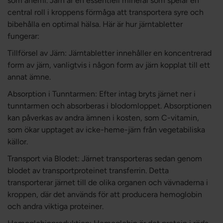
som anemi. Järn är en essentiell mineral som spelar en
central roll i kroppens förmåga att transportera syre och
bibehålla en optimal hälsa. Här är hur järntabletter
fungerar:
Tillförsel av Järn: Järntabletter innehåller en koncentrerad
form av järn, vanligtvis i någon form av järn kopplat till ett
annat ämne.
Absorption i Tunntarmen: Efter intag bryts järnet ner i
tunntarmen och absorberas i blodomloppet. Absorptionen
kan påverkas av andra ämnen i kosten, som C-vitamin,
som ökar upptaget av icke-heme-järn från vegetabiliska
källor.
Transport via Blodet: Järnet transporteras sedan genom
blodet av transportproteinet transferrin. Detta
transporterar järnet till de olika organen och vävnaderna i
kroppen, där det används för att producera hemoglobin
och andra viktiga proteiner.