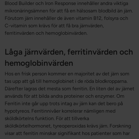
Blood Builder och Iron Response innehåller andra viktiga
mikronäringsämnen för att få en hälsosam blodbild än järn.
Förutom järn innehåller de även vitamin B12, folsyra och
C-vitamin som krävs för att få bra järnvärden,
ferritinvärden och hemoglobinvärden.
Låga järnvärden, ferritinvärden och
hemoglobinvärden
Hos en frisk person kommer en majoritet av det järn som
tas upp att gå till hemoglobinet i de röda blodkropparna.
Därefter lagras det mesta som ferritin. En liten del av järnet
används för att bilda andra proteiner och enzymer. Om
Ferritin inte går upp trots intag av järn kan det bero på
hypotyreos. Ferritinnivåer korrelerar nämligen med
sköldkörtelns funktion. För att tillverka
sköldkörtelhormonet, tyreoperoxidas krävs järn. Forskning
visar att ferritin minskar signifikant hos patienter som har