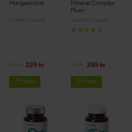
Mangancitrat
Mineral Complex
Plus+
Greatlife
,
60 kapslar
Greatlife
,
60 kapslar
Rating:
100%
229 kr
289 kr
249 kr
299 kr
Köp nu
Köp nu