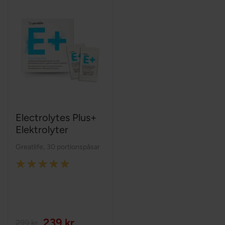
Electrolytes Plus+
Elektrolyter
Greatlife
,
30 portionspåsar
Rating:
100%
239 kr
299 kr