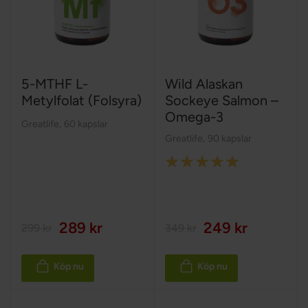
5-MTHF L-
Wild Alaskan
Metylfolat (Folsyra)
Sockeye Salmon –
Omega-3
Greatlife
,
60 kapslar
Greatlife
,
90 kapslar
Rating:
100%
289 kr
249 kr
299 kr
349 kr
Köp nu
Köp nu