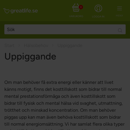
0
MENY
VARUKORG
LOGGA IN
Searc
Start
Hälsobehov
Uppiggande
Uppiggande
Om man behöver få extra energi eller känner att livet
känns motigt, finns det kosttillskott som bidrar till normal
mental prestationsförmåga och även kosttillskott som
bidrar till fysisk och mental hälsa vid svaghet, utmattning,
trötthet och minskad koncentration. Om man behöver
piggas upp kan man även behöva kosttillskott som bidrar
till normal energiomsättning. Vi har samlat flera olika typer