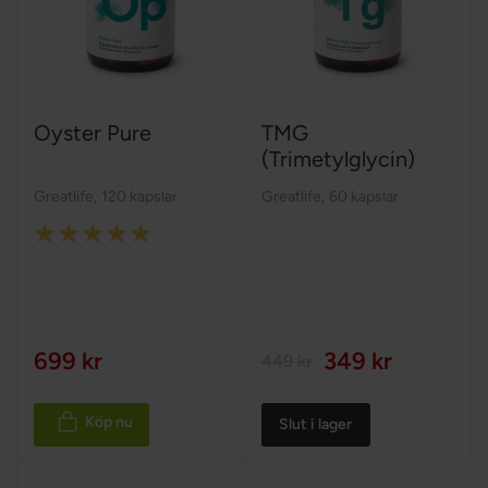
Oyster Pure
TMG
(Trimetylglycin)
Greatlife
,
120 kapslar
Greatlife
,
60 kapslar
Rating:
100%
699 kr
349 kr
449 kr
Köp nu
Slut i lager