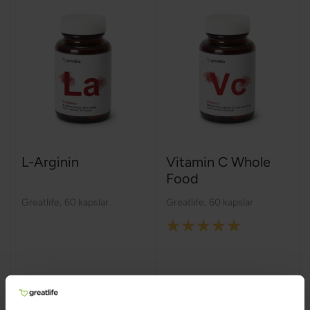
L-Arginin
Vitamin C Whole
Food
Greatlife
,
60 kapslar
Greatlife
,
60 kapslar
Rating:
100%
289 kr
379 kr
299 kr
399 kr