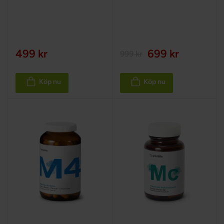
100%
100%
499 kr
699 kr
999 kr
Köp nu
Köp nu