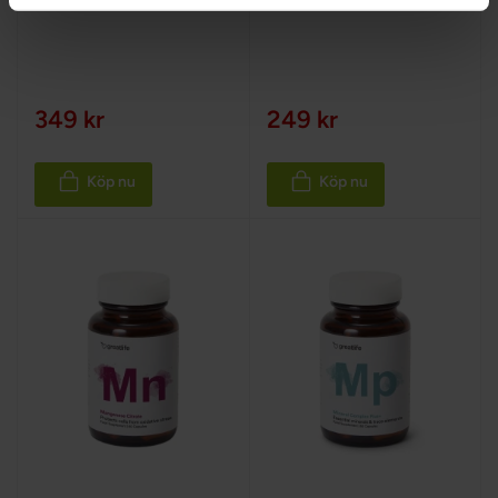
100%
349 kr
249 kr
Köp nu
Köp nu