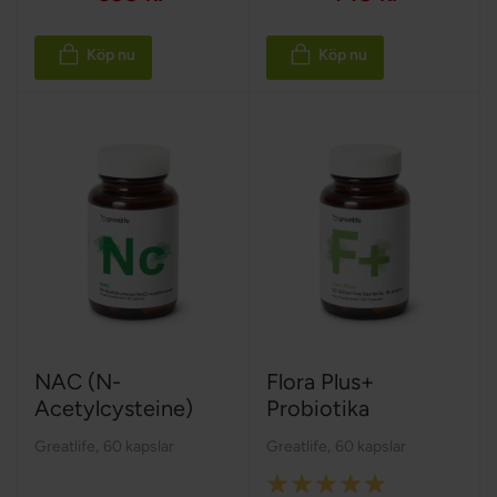
Köp nu
Köp nu
NAC (N-
Flora Plus+
Acetylcysteine)
Probiotika
Greatlife
,
60 kapslar
Greatlife
,
60 kapslar
Rating: