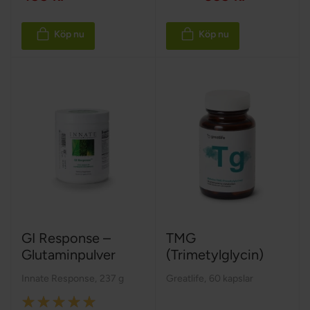
Köp nu
Köp nu
GI Response –
TMG
Glutaminpulver
(Trimetylglycin)
Innate Response
,
237 g
Greatlife
,
60 kapslar
Rating: