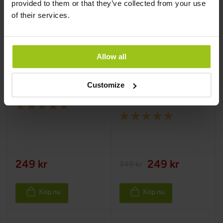
provided to them or that they’ve collected from your use
of their services.
Allow all
Vitamin D3 2000
Wild Alaskan
IU + K2 MK7
Sockeye Salmon –
Omega-3
Customize
Greatlife
,
60 kapslar
Greatlife
,
90 kapslar
Rating:
Rating:
100%
100%
249 kr
249 kr
349 kr
Köp nu
Köp nu