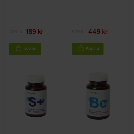
98%
189 kr
449 kr
229 kr
529 kr
Köp nu
Köp nu