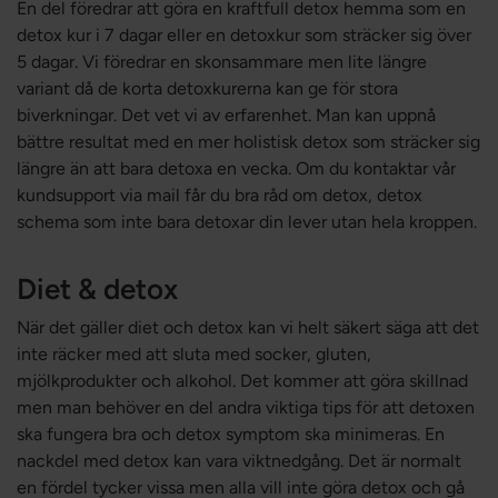
En del föredrar att göra en kraftfull detox hemma som en
detox kur i 7 dagar eller en detoxkur som sträcker sig över
5 dagar. Vi föredrar en skonsammare men lite längre
variant då de korta detoxkurerna kan ge för stora
biverkningar. Det vet vi av erfarenhet. Man kan uppnå
bättre resultat med en mer holistisk detox som sträcker sig
längre än att bara detoxa en vecka. Om du kontaktar vår
kundsupport via mail får du bra råd om detox, detox
schema som inte bara detoxar din lever utan hela kroppen.
Diet & detox
När det gäller diet och detox kan vi helt säkert säga att det
inte räcker med att sluta med socker, gluten,
mjölkprodukter och alkohol. Det kommer att göra skillnad
men man behöver en del andra viktiga tips för att detoxen
ska fungera bra och detox symptom ska minimeras. En
nackdel med detox kan vara viktnedgång. Det är normalt
en fördel tycker vissa men alla vill inte göra detox och gå