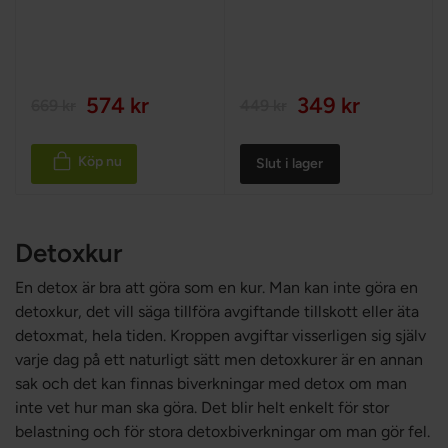
100%
574 kr
349 kr
669 kr
449 kr
Köp nu
Slut i lager
Detoxkur
En detox är bra att göra som en kur. Man kan inte göra en
detoxkur, det vill säga tillföra avgiftande tillskott eller äta
detoxmat, hela tiden. Kroppen avgiftar visserligen sig själv
varje dag på ett naturligt sätt men detoxkurer är en annan
sak och det kan finnas biverkningar med detox om man
inte vet hur man ska göra. Det blir helt enkelt för stor
belastning och för stora detoxbiverkningar om man gör fel.