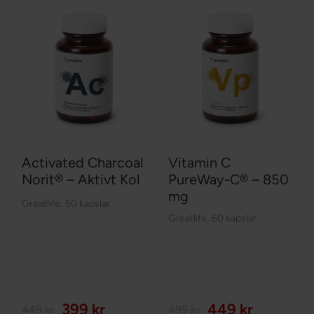
Activated Charcoal
Vitamin C
Norit® – Aktivt Kol
PureWay-C® – 850
mg
Greatlife
,
60 kapslar
Greatlife
,
60 kapslar
399 kr
449 kr
449 kr
499 kr