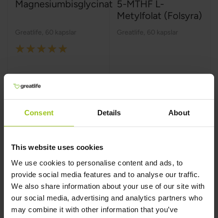
Magnesiumbisglycinat
5-MTHF L-
Metylfolat (Folsyra)
Greatlife
,
60 kapslar
Greatlife
,
60 kapslar
Rating:
100%
199 kr
289 kr
299 kr
299 kr
Consent
Details
About
Köp nu
Köp nu
This website uses cookies
We use cookies to personalise content and ads, to
provide social media features and to analyse our traffic.
We also share information about your use of our site with
our social media, advertising and analytics partners who
may combine it with other information that you’ve