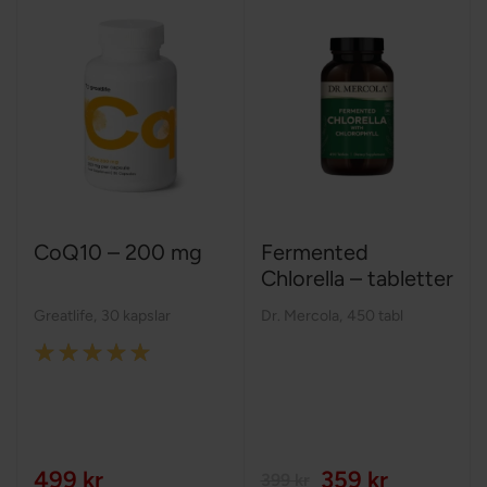
CoQ10 – 200 mg
Fermented
Chlorella – tabletter
Greatlife
,
30 kapslar
Dr. Mercola
,
450 tabl
Rating:
100%
499 kr
359 kr
399 kr