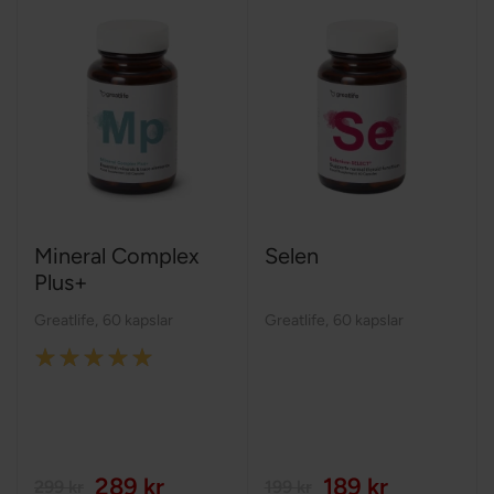
Mineral Complex
Selen
Plus+
Greatlife
,
60 kapslar
Greatlife
,
60 kapslar
Rating:
100%
289 kr
189 kr
299 kr
199 kr