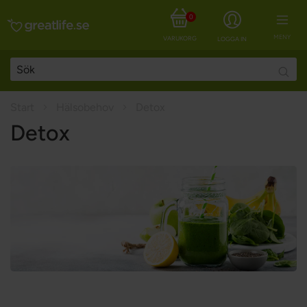
0
MENY
VARUKORG
LOGGA IN
Searc
Start
Hälsobehov
Detox
Detox