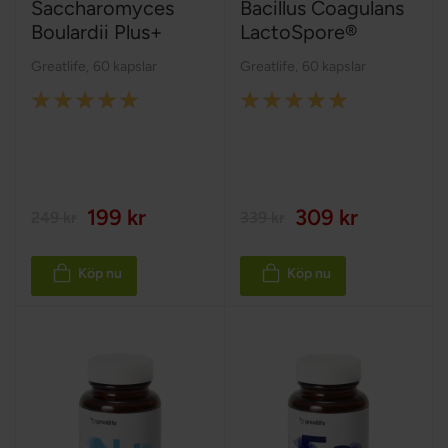
Saccharomyces
Bacillus Coagulans
Boulardii Plus+
LactoSpore®
Greatlife
,
60 kapslar
Greatlife
,
60 kapslar
Rating:
Rating:
100%
100%
199 kr
309 kr
249 kr
339 kr
Köp nu
Köp nu