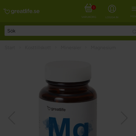
0
MEN
VARUKORG
LOGGA IN
Start
Kosttillskott
Mineraler
Magnesium