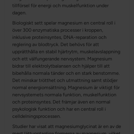
tillförsel för energi och muskelfunktion under
dagen.
Biologiskt sett spelar magnesium en central roll i
över 300 enzymatiska processer i kroppen,
inklusive proteinsyntes, DNA-reparation och
reglering av blodtryck. Det behövs för att
upprätthålla en stabil hjärtrytm, muskelavslappning
och ett välfungerande nervsystem. Magnesium
bidrar till elektrolytbalansen och hjälper till att
bibehålla normala tänder och en stark benstomme.
Det minskar trötthet och utmattning samt stödjer
normal energiomsättning. Magnesium är viktigt för
nervsystemets normala funktion, muskelfunktion
och proteinsyntes. Det främjar även en normal
psykologisk funktion och har en central roll i
celldelningsprocessen.
Studier har visat att magnesiumglycinat är en av de
mest lättupptagliga formerna av magnesium, vilket