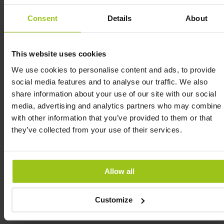
Consent
Details
About
Skonsamt för magen
Magnesiumcitrat och magnesiumoxid kan ha en
This website uses cookies
laxerande effekt, vilket kan vara obehagligt för
vissa.
We use cookies to personalise content and ads, to provide
social media features and to analyse our traffic. We also
Magnesiumglycinat är en av de mest skonsamma
share information about your use of our site with our social
formerna och tolereras väl även av personer med
media, advertising and analytics partners who may combine i
känslig mage.
with other information that you’ve provided to them or that
they’ve collected from your use of their services.
Stödjer avslappning och sömn
Glycin är en aminosyra som har en lugnande
effekt på nervsystemet, vilket kan bidra till bättre
Allow all
sömnkvalitet.
Passar perfekt för personer med stressrelaterade
Customize
spänningar och sömnproblem.