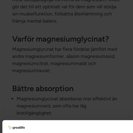
gör det till ett optimalt val för dem som vill stödja
sin muskelfunktion, förbättra återhämtning och
främja mental balans.
Varför magnesiumglycinat?
Magnesiumglycinat har flera fördelar jämfört med
andra magnesiumformer, såsom magnesiumoxid,
magnesiumcitrat, magnesiummalat och
magnesiumtaurat:
Bättre absorption
Magnesiumglycinat absorberas mer effektivt än
magnesiumoxid, som ofta har låg
biotillgänglighet.
Tack vare sin kelaterade form tas det lättare upp
av kroppen utan att orsaka magbesvär.