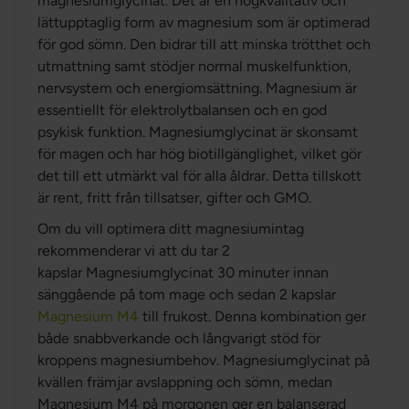
magnesiumglycinat. Det är en högkvalitativ och
lättupptaglig form av magnesium som är optimerad
för god sömn. Den bidrar till att minska trötthet och
utmattning samt stödjer normal muskelfunktion,
nervsystem och energiomsättning. Magnesium är
essentiellt för elektrolytbalansen och en god
psykisk funktion. Magnesiumglycinat är skonsamt
för magen och har hög biotillgänglighet, vilket gör
det till ett utmärkt val för alla åldrar. Detta tillskott
är rent, fritt från tillsatser, gifter och GMO.
Om du vill optimera ditt magnesiumintag
rekommenderar vi att du tar 2
kapslar Magnesiumglycinat 30 minuter innan
sänggående på tom mage och sedan 2 kapslar
Magnesium M4
till frukost. Denna kombination ger
både snabbverkande och långvarigt stöd för
kroppens magnesiumbehov. Magnesiumglycinat på
kvällen främjar avslappning och sömn, medan
Magnesium M4 på morgonen ger en balanserad