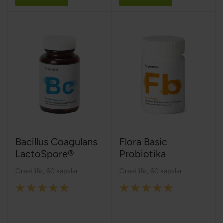
Bacillus Coagulans
Flora Basic
LactoSpore®
Probiotika
Greatlife
,
60 kapslar
Greatlife
,
60 kapslar
Rating:
Rating:
100%
100%