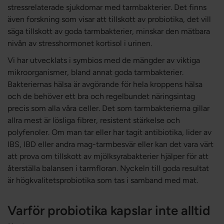
stressrelaterade sjukdomar med tarmbakterier. Det finns
även forskning som visar att tillskott av probiotika, det vill
säga tillskott av goda tarmbakterier, minskar den mätbara
nivån av stresshormonet kortisol i urinen.
Vi har utvecklats i symbios med de mängder av viktiga
mikroorganismer, bland annat goda tarmbakterier.
Bakteriernas hälsa är avgörande för hela kroppens hälsa
och de behöver ett bra och regelbundet näringsintag
precis som alla våra celler. Det som tarmbakterierna gillar
allra mest är lösliga fibrer, resistent stärkelse och
polyfenoler. Om man tar eller har tagit antibiotika, lider av
IBS, IBD eller andra mag-tarmbesvär eller kan det vara värt
att prova om tillskott av mjölksyrabakterier hjälper för att
återställa balansen i tarmfloran. Nyckeln till goda resultat
är högkvalitetsprobiotika som tas i samband med mat.
Varför probiotika kapslar inte alltid