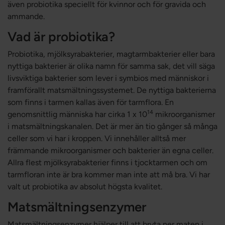
även probiotika speciellt för kvinnor och för gravida och
ammande.
Vad är probiotika?
Probiotika, mjölksyrabakterier, magtarmbakterier eller bara
nyttiga bakterier är olika namn för samma sak, det vill säga
livsviktiga bakterier som lever i symbios med människor i
framförallt matsmältningssystemet. De nyttiga bakterierna
som finns i tarmen kallas även för tarmflora. En
14
genomsnittlig människa har cirka 1 x 10
mikroorganismer
i matsmältningskanalen. Det är mer än tio gånger så många
celler som vi har i kroppen. Vi innehåller alltså mer
främmande mikroorganismer och bakterier än egna celler.
Allra flest mjölksyrabakterier finns i tjocktarmen och om
tarmfloran inte är bra kommer man inte att må bra. Vi har
valt ut probiotika av absolut högsta kvalitet.
Matsmältningsenzymer
Matsmältningsenzymer hjälper till att bryta ner maten i