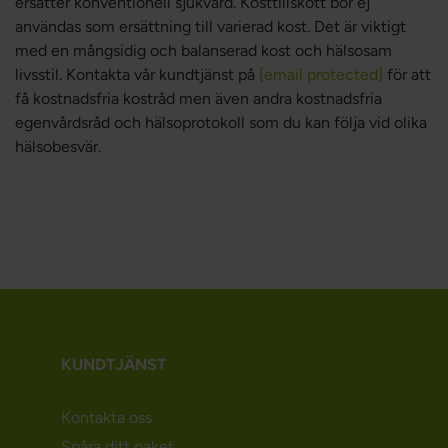
ersätter konventionell sjukvård. Kosttillskott bör ej
användas som ersättning till varierad kost. Det är viktigt
med en mångsidig och balanserad kost och hälsosam
livsstil. Kontakta vår kundtjänst på
[email protected]
för att
få kostnadsfria kostråd men även andra kostnadsfria
egenvårdsråd och hälsoprotokoll som du kan följa vid olika
hälsobesvär.
KUNDTJÄNST
Kontakta oss
Spåra ditt paket