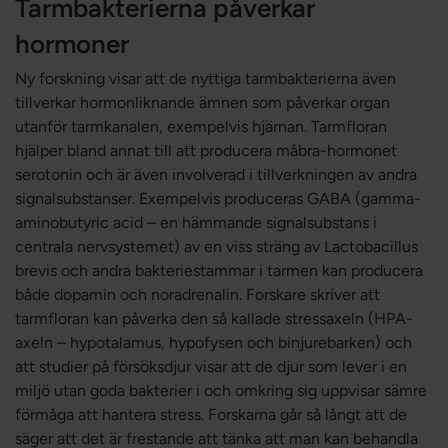
Tarmbakterierna påverkar
hormoner
Ny forskning visar att de nyttiga tarmbakterierna även
tillverkar hormonliknande ämnen som påverkar organ
utanför tarmkanalen, exempelvis hjärnan. Tarmfloran
hjälper bland annat till att producera måbra-hormonet
serotonin och är även involverad i tillverkningen av andra
signalsubstanser. Exempelvis produceras GABA (gamma-
aminobutyric acid – en hämmande signalsubstans i
centrala nervsystemet) av en viss sträng av Lactobacillus
brevis och andra bakteriestammar i tarmen kan producera
både dopamin och noradrenalin. Forskare skriver att
tarmfloran kan påverka den så kallade stressaxeln (HPA-
axeln – hypotalamus, hypofysen och binjurebarken) och
att studier på försöksdjur visar att de djur som lever i en
miljö utan goda bakterier i och omkring sig uppvisar sämre
förmåga att hantera stress. Forskarna går så långt att de
säger att det är frestande att tänka att man kan behandla