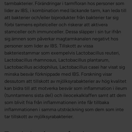
tarmbakterier. Förändringar i tarmfloran hos personer som
lider av IBS, i kombination med läckande tarm, kan leda till
att bakterier och/eller biprodukter från bakterier tar sig
förbi tarmens epitelceller och riskerar att aktivera
stamceller och immunceller. Dessa släpper i sin tur ifrån
sig ämnen som påverkar magtarmkanalen negativt hos
personer som lider av IBS. Tillskott av vissa
bakteriestammar som exempelvis Lactobacillus reuteri,
Lactobacillus rhamnosus, Lactobacillus plantarum,
Lactobacillus acidophilus, Lactobacillus casei har visat sig
minska besvär förknippade med IBS. Forskning visar
dessutom att tillskott av mjölksyrabakterier av hög kvalitet
kan bidra till att motverka besvär som inflammation i ileum
(tunntarmens sista del) och ileocekalklaffen samt att dem
som blivit fria från inflammationen inte får tillbaka
inflammationen i samma utsträckning som dem som inte
tar tillskott av mjölksyrabakterier.