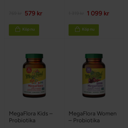
100%
579 kr
1 099 kr
769 kr
1 319 kr
Köp nu
Köp nu
MegaFlora Kids –
MegaFlora Women
Probiotika
– Probiotika