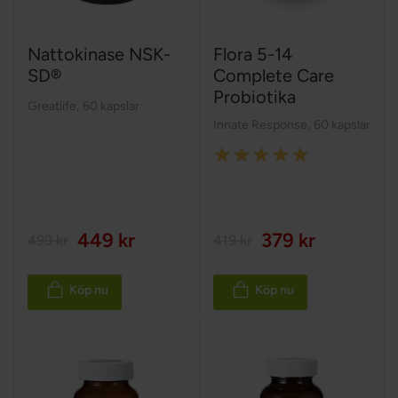
Nattokinase NSK-
Flora 5-14
SD®
Complete Care
Probiotika
Greatlife
,
60 kapslar
Innate Response
,
60 kapslar
Rating:
100%
449 kr
379 kr
499 kr
419 kr
Köp nu
Köp nu