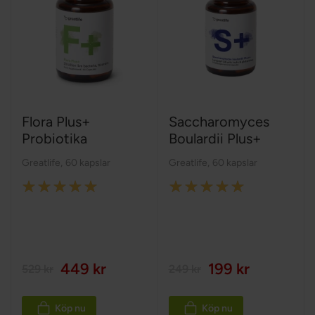
Flora Plus+
Saccharomyces
Probiotika
Boulardii Plus+
Greatlife
,
60 kapslar
Greatlife
,
60 kapslar
Rating:
Rating:
98%
100%
449 kr
199 kr
529 kr
249 kr
Köp nu
Köp nu