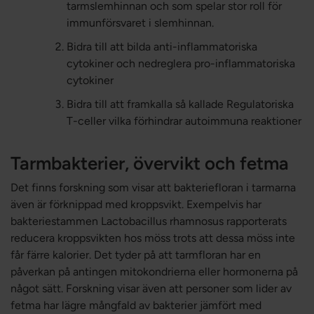
tarmslemhinnan och som spelar stor roll för
immunförsvaret i slemhinnan.
Bidra till att bilda anti-inflammatoriska
cytokiner och nedreglera pro-inflammatoriska
cytokiner
Bidra till att framkalla så kallade Regulatoriska
T-celler vilka förhindrar autoimmuna reaktioner
Tarmbakterier, övervikt och fetma
Det finns forskning som visar att bakteriefloran i tarmarna
även är förknippad med kroppsvikt. Exempelvis har
bakteriestammen Lactobacillus rhamnosus rapporterats
reducera kroppsvikten hos möss trots att dessa möss inte
får färre kalorier. Det tyder på att tarmfloran har en
påverkan på antingen mitokondrierna eller hormonerna på
något sätt. Forskning visar även att personer som lider av
fetma har lägre mångfald av bakterier jämfört med