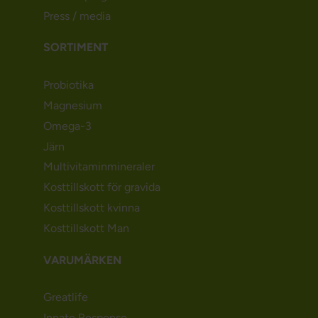
Press / media
SORTIMENT
Probiotika
Magnesium
Omega-3
Järn
Multivitaminmineraler
Kosttillskott för gravida
Kosttillskott kvinna
Kosttillskott Man
VARUMÄRKEN
Greatlife
Innate Response