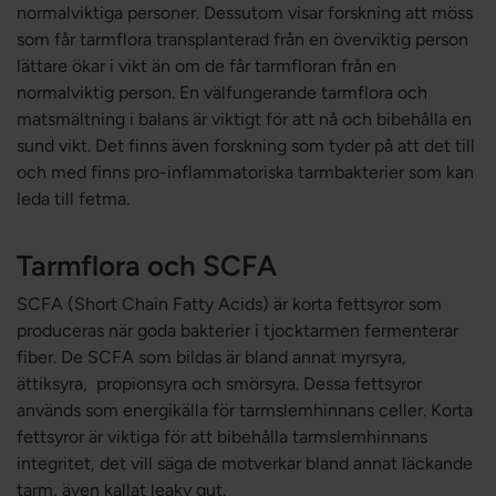
normalviktiga personer. Dessutom visar forskning att möss
som får tarmflora transplanterad från en överviktig person
lättare ökar i vikt än om de får tarmfloran från en
normalviktig person. En välfungerande tarmflora och
matsmältning i balans är viktigt för att nå och bibehålla en
sund vikt. Det finns även forskning som tyder på att det till
och med finns pro-inflammatoriska tarmbakterier som kan
leda till fetma.
Tarmflora och SCFA
SCFA (Short Chain Fatty Acids) är korta fettsyror som
produceras när goda bakterier i tjocktarmen fermenterar
fiber. De SCFA som bildas är bland annat myrsyra,
ättiksyra, propionsyra och smörsyra. Dessa fettsyror
används som energikälla för tarmslemhinnans celler. Korta
fettsyror är viktiga för att bibehålla tarmslemhinnans
integritet, det vill säga de motverkar bland annat läckande
tarm, även kallat leaky gut.