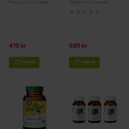
MegaFood
,
60 kapslar
MegaFood
,
60 kapslar
Rating:
100%
419 kr
689 kr
Köp nu
Köp nu