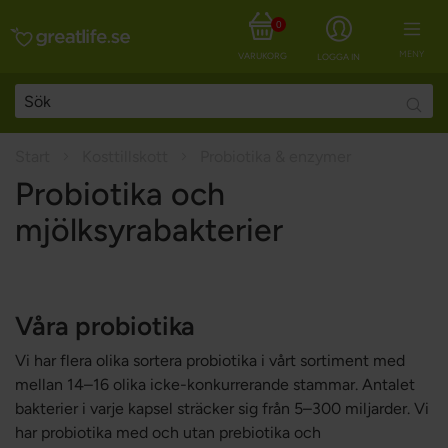
0
MENY
VARUKORG
LOGGA IN
Searc
Start
Kosttillskott
Probiotika & enzymer
Probiotika och
mjölksyrabakterier
Våra probiotika
Vi har flera olika sortera probiotika i vårt sortiment med
mellan 14–16 olika icke-konkurrerande stammar. Antalet
bakterier i varje kapsel sträcker sig från 5–300 miljarder. Vi
har probiotika med och utan prebiotika och