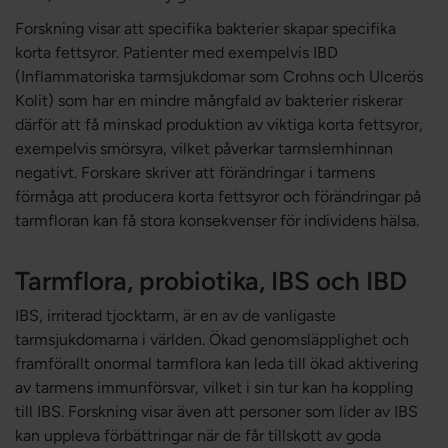
Forskning visar att specifika bakterier skapar specifika
korta fettsyror. Patienter med exempelvis IBD
(Inflammatoriska tarmsjukdomar som Crohns och Ulcerös
Kolit) som har en mindre mångfald av bakterier riskerar
därför att få minskad produktion av viktiga korta fettsyror,
exempelvis smörsyra, vilket påverkar tarmslemhinnan
negativt. Forskare skriver att förändringar i tarmens
förmåga att producera korta fettsyror och förändringar på
tarmfloran kan få stora konsekvenser för individens hälsa.
Tarmflora, probiotika, IBS och IBD
IBS, irriterad tjocktarm, är en av de vanligaste
tarmsjukdomarna i världen. Ökad genomsläpplighet och
framförallt onormal tarmflora kan leda till ökad aktivering
av tarmens immunförsvar, vilket i sin tur kan ha koppling
till IBS. Forskning visar även att personer som lider av IBS
kan uppleva förbättringar när de får tillskott av goda