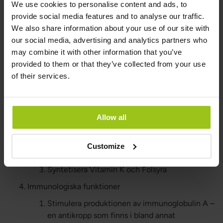
kroppen – livsviktiga för hälsan
We use cookies to personalise content and ads, to
provide social media features and to analyse our traffic.
De nyttiga bakterierna i tarmen har flera viktiga funktioner
We also share information about your use of our site with
och vi skulle inte överleva utan dem. De viktigaste
our social media, advertising and analytics partners who
funktionerna är:
may combine it with other information that you’ve
Motverka att skadliga bakterier eller andra patogena
provided to them or that they’ve collected from your use
mikroorganismer som svamp och virus förökar sig
of their services.
oproportionerligt.
Bryta ner gallsyror
Allow all
Metaboliska funktioner
Producera korta fettsyror, så kallade SCFA
Customize
Producera arginin och glutamin
Syntetisera Vitamin K och Folsyra
Immunologiska funktioner
Stimulera produktionen av immunoglobulin A –
en antikropp som finns i bland annat