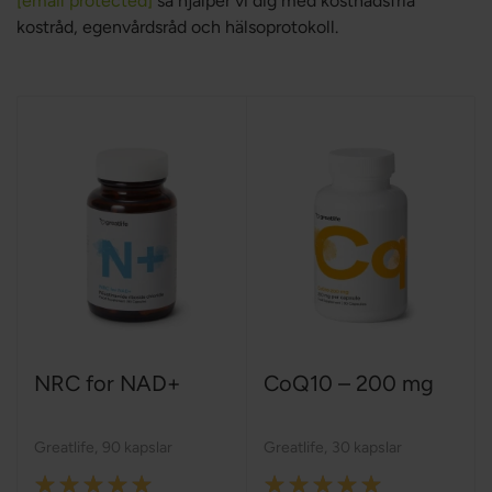
[email protected]
så hjälper vi dig med kostnadsfria
kostråd, egenvårdsråd och hälsoprotokoll.
NRC for NAD+
CoQ10 – 200 mg
Greatlife
,
90 kapslar
Greatlife
,
30 kapslar
Rating:
Rating: