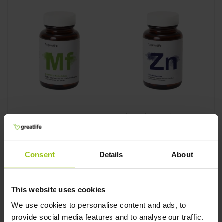
5-MTHF L-
Zinkbisglycinat
Metylfolat (Folsyra)
Greatlife
,
60 kapslar
Greatlife
,
60 kapslar
Consent
Details
About
Rating:
100%
This website uses cookies
We use cookies to personalise content and ads, to
provide social media features and to analyse our traffic.
289 kr
189 kr
299 kr
199 kr