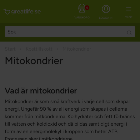
0
MENY
VARUKORG
LOGGA IN
Searc
Start
Kosttillskott
Mitokondrier
Mitokondrier
Vad är mitokondrier
Mitokondrier är som små kraftverk i varje cell som skapar
energi. Ungefär 90 % av all energi som skapas i cellerna
kommer från mitkondrierna. Kolhydrater och fett förbränns
till vatten och koldioxid och då bildas samtidigt energi i
form av en energimolekyl i kroppen som heter ATP.
Processen sker i mitkondrierna.