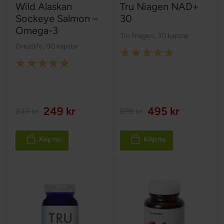
Wild Alaskan
Tru Niagen NAD+
Sockeye Salmon –
30
Omega-3
Tru Niagen
,
30 kapslar
Greatlife
,
90 kapslar
Rating:
Rating:
100%
100%
249 kr
495 kr
349 kr
699 kr
Köp nu
Köp nu