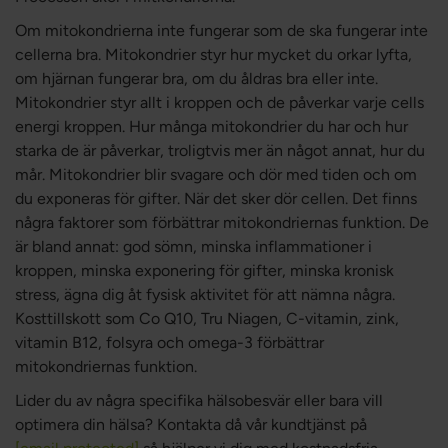
Om mitokondrierna inte fungerar som de ska fungerar inte
cellerna bra. Mitokondrier styr hur mycket du orkar lyfta,
om hjärnan fungerar bra, om du åldras bra eller inte.
Mitokondrier styr allt i kroppen och de påverkar varje cells
energi kroppen. Hur många mitokondrier du har och hur
starka de är påverkar, troligtvis mer än något annat, hur du
mår. Mitokondrier blir svagare och dör med tiden och om
du exponeras för gifter. När det sker dör cellen. Det finns
några faktorer som förbättrar mitokondriernas funktion. De
är bland annat: god sömn, minska inflammationer i
kroppen, minska exponering för gifter, minska kronisk
stress, ägna dig åt fysisk aktivitet för att nämna några.
Kosttillskott som Co Q10, Tru Niagen, C-vitamin, zink,
vitamin B12, folsyra och omega-3 förbättrar
mitokondriernas funktion.
Lider du av några specifika hälsobesvär eller bara vill
optimera din hälsa? Kontakta då vår kundtjänst på