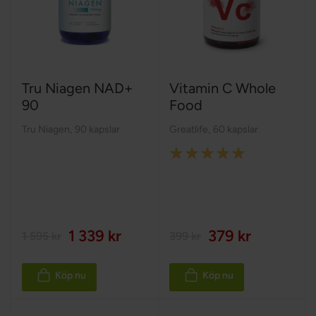
Tru Niagen NAD+
Vitamin C Whole
90
Food
Tru Niagen
,
90 kapslar
Greatlife
,
60 kapslar
Rating:
100%
1 339 kr
379 kr
1 595 kr
399 kr
Köp nu
Köp nu