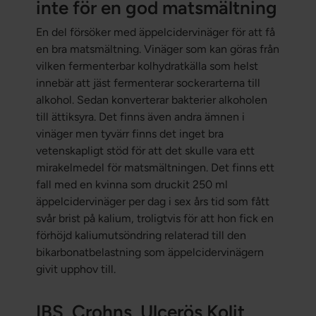
inte för en god matsmältning
En del försöker med äppelcidervinäger för att få
en bra matsmältning. Vinäger som kan göras från
vilken fermenterbar kolhydratkälla som helst
innebär att jäst fermenterar sockerarterna till
alkohol. Sedan konverterar bakterier alkoholen
till ättiksyra. Det finns även andra ämnen i
vinäger men tyvärr finns det inget bra
vetenskapligt stöd för att det skulle vara ett
mirakelmedel för matsmältningen. Det finns ett
fall med en kvinna som druckit 250 ml
äppelcidervinäger per dag i sex års tid som fått
svår brist på kalium, troligtvis för att hon fick en
förhöjd kaliumutsöndring relaterad till den
bikarbonatbelastning som äppelcidervinägern
givit upphov till.
IBS, Crohns, Ulcerös Kolit