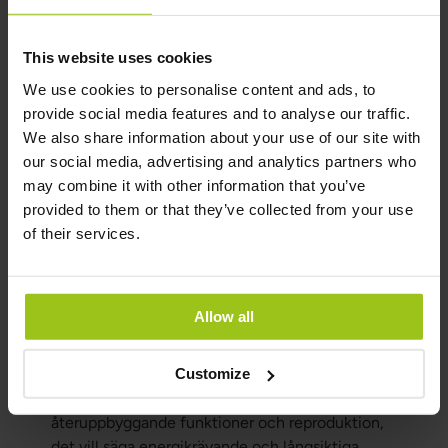
Lite grundläggande biokemi gällande stress: Vi
får naturliga stressreaktioner i kroppen på
This website uses cookies
omedelbara hot vilket räddade livet på oss när vi
levde på savannen. När vi blev jagade av en tiger
We use cookies to personalise content and ads, to
eller ett lejon skickade hypotalamus i hjärnan en
provide social media features and to analyse our traffic.
kombinerad hormon- och nervsystemssignal via
We also share information about your use of our site with
det sympatiska nervsystemet och blodbanan till
our social media, advertising and analytics partners who
binjurarna vilket fick dem att producera
may combine it with other information that you’ve
adrenalin och kortisol. Adrenalin ökar
provided to them or that they’ve collected from your use
andningsfrekvensen, pulsen och blodtrycket för
of their services.
att vitala delar för akut överlevnad, dvs
musklerna ska få syre och energi. Blod dirigeras
bort från magtarmkanalen. Kortisol ökar
Allow all
blodsockret genom en process som heter
glukoneogenisis. Kortisolinsöndringen kommer
Customize
även att nedreglera immunförsvaret,
matsmältningen, cellreparering,
återuppbyggande funktioner och reproduktion,
det vill säga energikrävande och långsiktiga