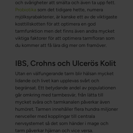
och svårigheter att smälta och även ta upp fett.
Probiotika
som det tidigare hette, numera
mjölksyrabakterier, är kanske ett av de viktigaste
kosttillskotten för att optimera en god
tarmfunktion men det finns även andra mycket
viktiga faktorer för att optimera tarmfloran som
du kommer att få lära dig mer om framöver.
IBS, Crohns och Ulcerös Kolit
Utan en välfungerande tarm blir hälsan mycket
lidande och livet kan upplevas svårt och
begränsat. Ett betydande andel av populationen
går omkring med tarmbesvär, från lätta till
mycket svåra och tarmkanalen påverkar även
humöret. Tarmen innehåller flera hundra miljoner
nervceller med kopplingar till centrala
nervsystemet så det som händer i mage och
tarm påverkar hjärnan och vice versa.