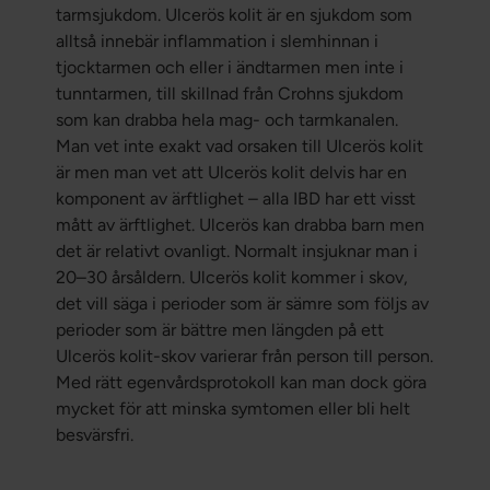
tarmsjukdom. Ulcerös kolit är en sjukdom som
alltså innebär inflammation i slemhinnan i
tjocktarmen och eller i ändtarmen men inte i
tunntarmen, till skillnad från Crohns sjukdom
som kan drabba hela mag- och tarmkanalen.
Man vet inte exakt vad orsaken till Ulcerös kolit
är men man vet att Ulcerös kolit delvis har en
komponent av ärftlighet – alla IBD har ett visst
mått av ärftlighet. Ulcerös kan drabba barn men
det är relativt ovanligt. Normalt insjuknar man i
20–30 årsåldern. Ulcerös kolit kommer i skov,
det vill säga i perioder som är sämre som följs av
perioder som är bättre men längden på ett
Ulcerös kolit-skov varierar från person till person.
Med rätt egenvårdsprotokoll kan man dock göra
mycket för att minska symtomen eller bli helt
besvärsfri.