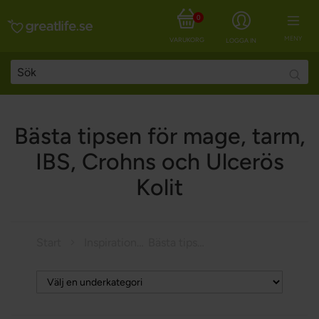
0
MENY
VARUKORG
LOGGA IN
Searc
Bästa tipsen för mage, tarm,
IBS, Crohns och Ulcerös
Kolit
Start
Inspiration
Bästa tipsen för mage, tarm, IBS, Crohns och Ulcerös Kolit