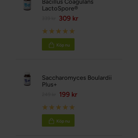
Bacillus Coagulans
LactoSpore®
309 kr
339 kr
Rating:
100%
Köp nu
Saccharomyces Boulardii
Plus+
199 kr
249 kr
Rating:
100%
Köp nu