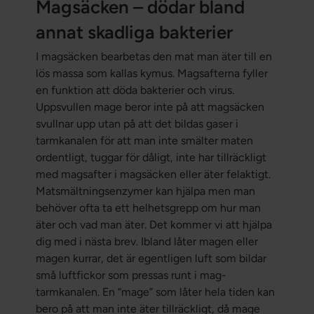
Magsäcken – dödar bland
annat skadliga bakterier
I magsäcken bearbetas den mat man äter till en
lös massa som kallas kymus. Magsafterna fyller
en funktion att döda bakterier och virus.
Uppsvullen mage beror inte på att magsäcken
svullnar upp utan på att det bildas gaser i
tarmkanalen för att man inte smälter maten
ordentligt, tuggar för dåligt, inte har tillräckligt
med magsafter i magsäcken eller äter felaktigt.
Matsmältningsenzymer kan hjälpa men man
behöver ofta ta ett helhetsgrepp om hur man
äter och vad man äter. Det kommer vi att hjälpa
dig med i nästa brev. Ibland låter magen eller
magen kurrar, det är egentligen luft som bildar
små luftfickor som pressas runt i mag-
tarmkanalen. En “mage” som låter hela tiden kan
bero på att man inte äter tillräckligt, då mage