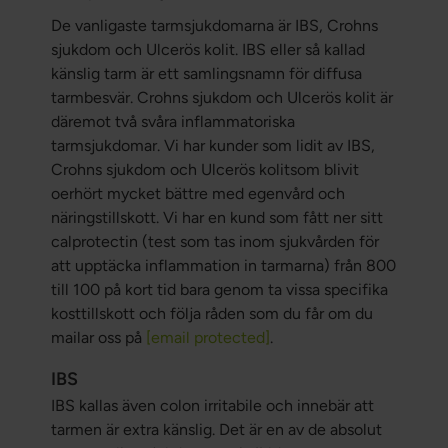
De vanligaste tarmsjukdomarna är IBS, Crohns
sjukdom och Ulcerös kolit. IBS eller så kallad
känslig tarm är ett samlingsnamn för diffusa
tarmbesvär. Crohns sjukdom och Ulcerös kolit är
däremot två svåra inflammatoriska
tarmsjukdomar. Vi har kunder som lidit av IBS,
Crohns sjukdom och Ulcerös kolitsom blivit
oerhört mycket bättre med egenvård och
näringstillskott. Vi har en kund som fått ner sitt
calprotectin (test som tas inom sjukvården för
att upptäcka inflammation in tarmarna) från 800
till 100 på kort tid bara genom ta vissa specifika
kosttillskott och följa råden som du får om du
mailar oss på
[email protected]
.
IBS
IBS kallas även colon irritabile och innebär att
tarmen är extra känslig. Det är en av de absolut