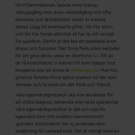
till inflammationer, besvär med svamp,
viktuppgång men även viktnedgång och ofta
påverkas just sköldkörteln starkt av kronisk
stress. Lägg till eventuella gifter, för lite sömn
och för lite fysisk aktivitet så har du ett recept
för sjukdom. Därför är det bra att bearbeta även
stress och förluster. Det finns flera olika metoder
för att göra detta varav en återfinns
här
. Ett av
de få kosttillskott vi känner till som hjälper mot
kroppens svar på stress är
Ashwaganda
. Man bör
givetvis försöka finna själva orsaken till det som
stressar och ta hand om det först och främst.
Våra egenvårdsprotokoll ska inte användas för
att ställa diagnos, behandla eller bota sjukdomar.
Våra egenvårdsprotokoll är råd och tips för
egenvård som inte ersätter konventionell
sjukvård. Kosttillskott bör ej användas som
ersättning till varierad kost. Det är viktigt med en