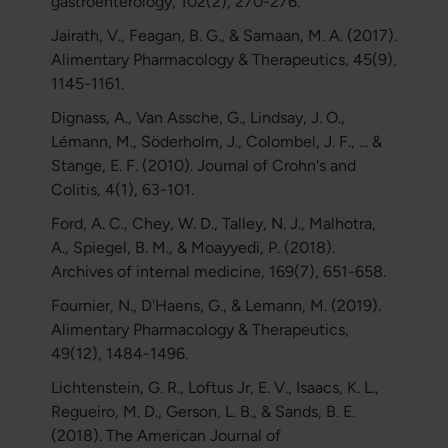
gastroenterology, 102(2), 270-276.
Jairath, V., Feagan, B. G., & Samaan, M. A. (2017).
Alimentary Pharmacology & Therapeutics, 45(9),
1145-1161.
Dignass, A., Van Assche, G., Lindsay, J. O.,
Lémann, M., Söderholm, J., Colombel, J. F., ... &
Stange, E. F. (2010). Journal of Crohn's and
Colitis, 4(1), 63-101.
Ford, A. C., Chey, W. D., Talley, N. J., Malhotra,
A., Spiegel, B. M., & Moayyedi, P. (2018).
Archives of internal medicine, 169(7), 651-658.
Fournier, N., D'Haens, G., & Lemann, M. (2019).
Alimentary Pharmacology & Therapeutics,
49(12), 1484-1496.
Lichtenstein, G. R., Loftus Jr, E. V., Isaacs, K. L.,
Regueiro, M. D., Gerson, L. B., & Sands, B. E.
(2018). The American Journal of