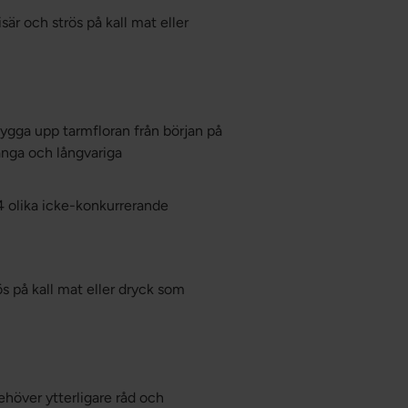
sär och strös på kall mat eller
gga upp tarmfloran från början på
ånga och långvariga
14 olika icke-konkurrerande
ös på kall mat eller dryck som
höver ytterligare råd och