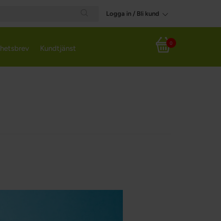
Logga in / Bli kund
Search
0
hetsbrev
Kundtjänst
Varukorg