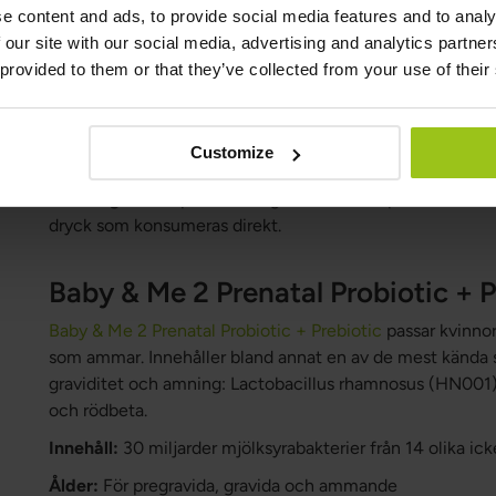
MegaFlora Women
passar vuxna kvinnor som vill stötta t
e content and ads, to provide social media features and to analy
som lider av upprepade urinvägsinfektioner. Innehåller 
 our site with our social media, advertising and analytics partn
rhamnosus (HN001) och Lactobacillus plantarum (LP115) 
 provided to them or that they’ve collected from your use of their
kvinnans flora. Innehåller även tranbär, rödbeta, maskrosr
Innehåll:
50 miljarder mjölksyrabakterier från 14 olika i
Customize
Ålder:
Från 18 år och upp.
Dosering:
Två kapslar om dagen till mat. Kapseln kan tas i
dryck som konsumeras direkt.
Baby & Me 2 Prenatal Probiotic + P
Baby & Me 2 Prenatal Probiotic + Prebiotic
passar kvinnor 
som ammar. Innehåller bland annat en av de mest känd
graviditet och amning: Lactobacillus rhamnosus (HN001).
och rödbeta.
Innehåll:
30 miljarder mjölksyrabakterier från 14 olika i
Ålder:
För pregravida, gravida och ammande