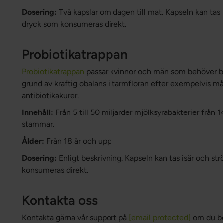
Dosering:
Två kapslar om dagen till mat. Kapseln kan tas i
dryck som konsumeras direkt.
Probiotikatrappan
Probiotikatrappan
passar kvinnor och män som behöver by
grund av kraftig obalans i tarmfloran efter exempelvis m
antibiotikakurer.
Innehåll:
Från 5 till 50 miljarder mjölksyrabakterier från 
stammar.
Ålder:
Från 18 år och upp
Dosering:
Enligt beskrivning. Kapseln kan tas isär och str
konsumeras direkt.
Kontakta oss
Kontakta gärna vår support på
[email protected]
om du be