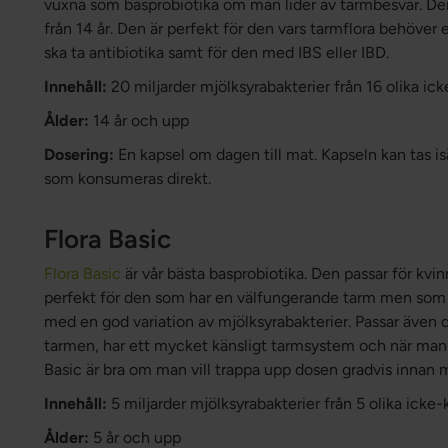
vuxna som basprobiotika om man lider av tarmbesvär. Den
från 14 år. Den är perfekt för den vars tarmflora behöver e
ska ta antibiotika samt för den med IBS eller IBD.
Innehåll:
20 miljarder mjölksyrabakterier från 16 olika i
Ålder:
14 år och upp
Dosering:
En kapsel om dagen till mat. Kapseln kan tas isä
som konsumeras direkt.
Flora Basic
Flora Basic
är vår bästa basprobiotika. Den passar för kvin
perfekt för den som har en välfungerande tarm men som vi
med en god variation av mjölksyrabakterier. Passar även
tarmen, har ett mycket känsligt tarmsystem och när man
Basic är bra om man vill trappa upp dosen gradvis innan
Innehåll:
5 miljarder mjölksyrabakterier från 5 olika ick
Ålder:
5 år och upp