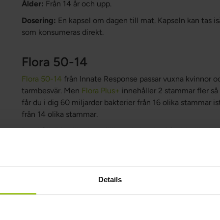
Ålder:
Från 14 år och upp.
Dosering:
En kapsel om dagen till mat. Kapseln kan tas isä
som konsumeras direkt.
Flora 50-14
Flora 50-14
från Innate Response passar vuxna kvinnor 
tarmbesvär. Men
Flora Plus+
innehåller 2 stammar fler så
får du i dig 60 miljarder bakterier från 16 olika stammar is
från 14 olika stammar.
Innehåll:
50 miljarder mjölksyrabakterier från 14 olika i
Ålder:
Från 18 år och upp.
Dosering:
En kapsel om dagen till mat. Kapseln kan tas isä
som konsumeras direkt.
Details
MegaFlora Women