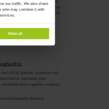
arm- och vaginalfloran. Bra för den
se our traffic. We also share
bland annat stammarna Lactobacillus
ers who may combine it with
som har visat sig vara gynnsam för
 services.
ot och stor kardborrerot.
cke-konkurrerande stammar.
Allow all
sär och strös på kall mat eller
rebiotic
som vill bli gravida, är gravida och
a stammarna i samband med
 Innehåller även ingefära, maskros
cke-konkurrerande stammar.