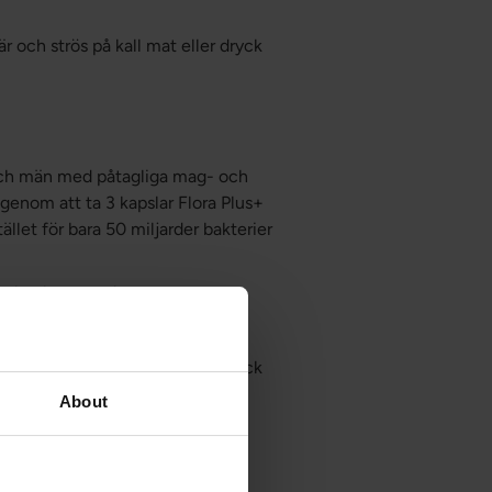
r och strös på kall mat eller dryck
och män med påtagliga mag- och
 genom att ta 3 kapslar Flora Plus+
tället för bara 50 miljarder bakterier
cke-konkurrerande stammar.
r och strös på kall mat eller dryck
About