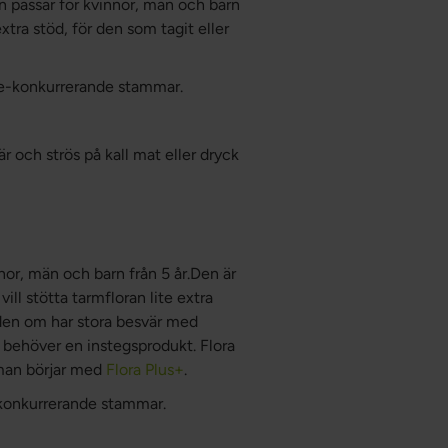
 passar för kvinnor, män och barn
xtra stöd, för den som tagit eller
cke-konkurrerande stammar.
r och strös på kall mat eller dryck
nor, män och barn från 5 år.Den är
ll stötta tarmfloran lite extra
 den om har stora besvär med
 behöver en instegsprodukt. Flora
 man börjar med
Flora Plus+
.
e-konkurrerande stammar.