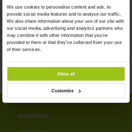
egenvårdsprotokoll är råd och tips för egenvård som inte
We use cookies to personalise content and ads, to
ersätter konventionell sjukvård. Kosttillskott bör ej
provide social media features and to analyse our traffic.
användas som ersättning till varierad kost. Det är viktigt
We also share information about your use of our site with
med en mångsidig och balanserad kost och hälsosam
our social media, advertising and analytics partners who
livsstil. Kontakta vår kundtjänst på
[email protected]
för att
may combine it with other information that you’ve
få kostnadsfria kostråd men även andra kostnadsfria
provided to them or that they’ve collected from your use
egenvårdsråd och hälsoprotokoll som du kan följa vid olika
of their services.
hälsobesvär.
Allow all
Customize
KUNDTJÄNST
Kontakta oss