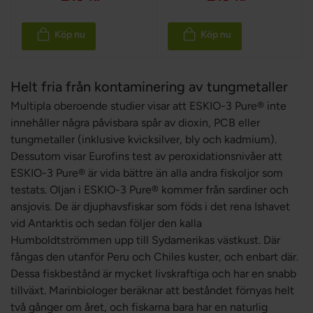
Köp nu
Köp nu
Helt fria från kontaminering av tungmetaller
Multipla oberoende studier visar att ESKIO-3 Pure® inte
innehåller några påvisbara spår av dioxin, PCB eller
tungmetaller (inklusive kvicksilver, bly och kadmium).
Dessutom visar Eurofins test av peroxidationsnivåer att
ESKIO-3 Pure® är vida bättre än alla andra fiskoljor som
testats. Oljan i ESKIO-3 Pure® kommer från sardiner och
ansjovis. De är djuphavsfiskar som föds i det rena Ishavet
vid Antarktis och sedan följer den kalla
Humboldtströmmen upp till Sydamerikas västkust. Där
fångas den utanför Peru och Chiles kuster, och enbart där.
Dessa fiskbestånd är mycket livskraftiga och har en snabb
tillväxt. Marinbiologer beräknar att beståndet förnyas helt
två gånger om året, och fiskarna bara har en naturlig