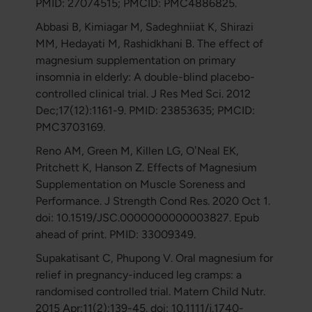
PMID: 27074515; PMCID: PMC4886825.
Abbasi B, Kimiagar M, Sadeghniiat K, Shirazi
MM, Hedayati M, Rashidkhani B. The effect of
magnesium supplementation on primary
insomnia in elderly: A double-blind placebo-
controlled clinical trial. J Res Med Sci. 2012
Dec;17(12):1161-9. PMID: 23853635; PMCID:
PMC3703169.
Reno AM, Green M, Killen LG, OʼNeal EK,
Pritchett K, Hanson Z. Effects of Magnesium
Supplementation on Muscle Soreness and
Performance. J Strength Cond Res. 2020 Oct 1.
doi: 10.1519/JSC.0000000000003827. Epub
ahead of print. PMID: 33009349.
Supakatisant C, Phupong V. Oral magnesium for
relief in pregnancy-induced leg cramps: a
randomised controlled trial. Matern Child Nutr.
2015 Apr;11(2):139-45. doi: 10.1111/j.1740-