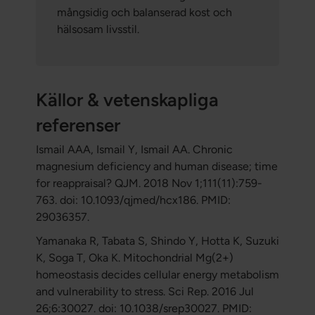
mångsidig och balanserad kost och
hälsosam livsstil.
Källor & vetenskapliga
referenser
Ismail AAA, Ismail Y, Ismail AA. Chronic
magnesium deficiency and human disease; time
for reappraisal? QJM. 2018 Nov 1;111(11):759-
763. doi: 10.1093/qjmed/hcx186. PMID:
29036357.
Yamanaka R, Tabata S, Shindo Y, Hotta K, Suzuki
K, Soga T, Oka K. Mitochondrial Mg(2+)
homeostasis decides cellular energy metabolism
and vulnerability to stress. Sci Rep. 2016 Jul
26;6:30027. doi: 10.1038/srep30027. PMID: