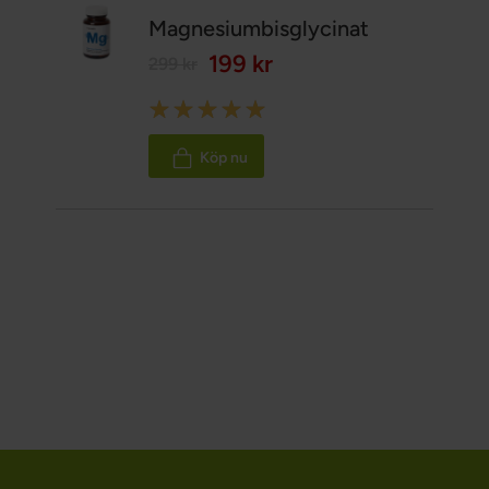
Magnesiumbisglycinat
199 kr
299 kr
Rating:
100%
Köp nu