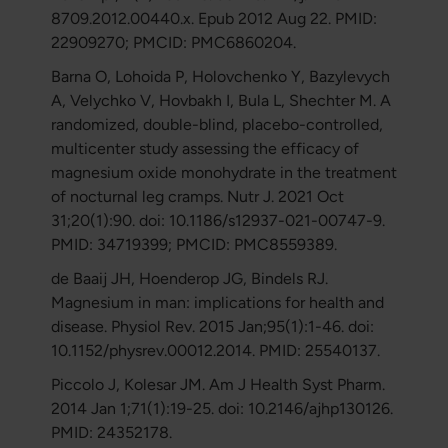
8709.2012.00440.x. Epub 2012 Aug 22. PMID:
22909270; PMCID: PMC6860204.
Barna O, Lohoida P, Holovchenko Y, Bazylevych
A, Velychko V, Hovbakh I, Bula L, Shechter M. A
randomized, double-blind, placebo-controlled,
multicenter study assessing the efficacy of
magnesium oxide monohydrate in the treatment
of nocturnal leg cramps. Nutr J. 2021 Oct
31;20(1):90. doi: 10.1186/s12937-021-00747-9.
PMID: 34719399; PMCID: PMC8559389.
de Baaij JH, Hoenderop JG, Bindels RJ.
Magnesium in man: implications for health and
disease. Physiol Rev. 2015 Jan;95(1):1-46. doi:
10.1152/physrev.00012.2014. PMID: 25540137.
Piccolo J, Kolesar JM. Am J Health Syst Pharm.
2014 Jan 1;71(1):19-25. doi: 10.2146/ajhp130126.
PMID: 24352178.