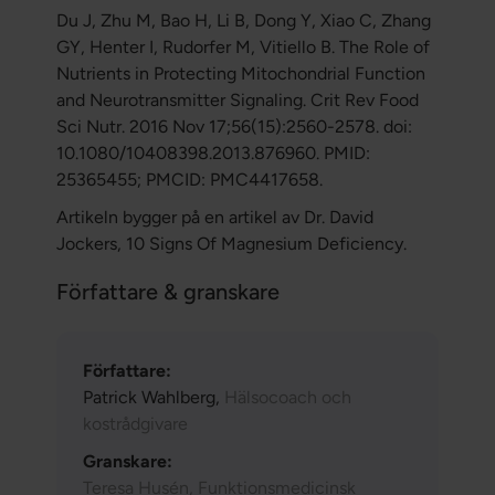
Du J, Zhu M, Bao H, Li B, Dong Y, Xiao C, Zhang
GY, Henter I, Rudorfer M, Vitiello B. The Role of
Nutrients in Protecting Mitochondrial Function
and Neurotransmitter Signaling. Crit Rev Food
Sci Nutr. 2016 Nov 17;56(15):2560-2578. doi:
10.1080/10408398.2013.876960. PMID:
25365455; PMCID: PMC4417658.
Artikeln bygger på en artikel av Dr. David
Jockers, 10 Signs Of Magnesium Deficiency.
Författare & granskare
Författare:
Patrick Wahlberg,
Hälsocoach och
kostrådgivare
Granskare:
Teresa Husén, Funktionsmedicinsk