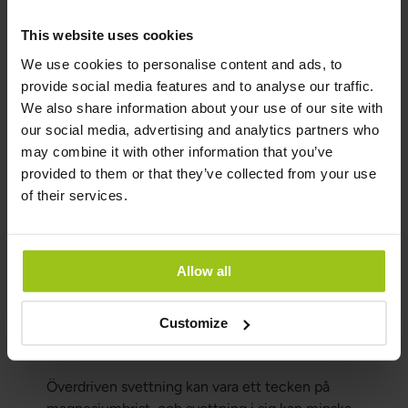
Det finns några andra faktorer som är viktiga att
känna till när det gäller magnesium:
This website uses cookies
We use cookies to personalise content and ads, to
Magnesium Viktuppgång
provide social media features and to analyse our traffic.
We also share information about your use of our site with
Magnesium kan faktiskt spela en positiv roll när
our social media, advertising and analytics partners who
det kommer till viktreglering genom att stödja
may combine it with other information that you’ve
kroppens förmåga att reglera både
provided to them or that they’ve collected from your use
blodsockernivåer och ämnesomsättning. När det
of their services.
gäller vikthantering är det viktigt att upprätthålla
en balanserad nivå av magnesium i kroppen.
Brist på magnesium kan påverka kroppens
hormonella balans och aptitreglering, vilket i sin
Allow all
tur kan öka risken för viktökning.
Customize
Magnesiumbrist svettningar
Överdriven svettning kan vara ett tecken på