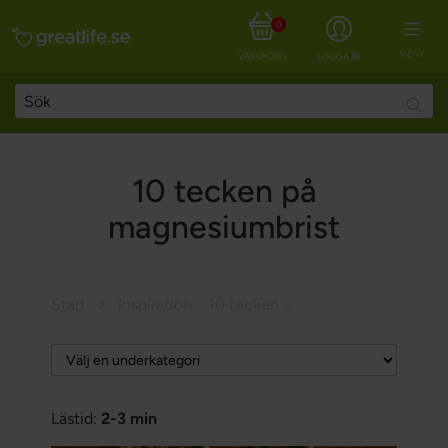
0
MENY
VARUKORG
LOGGA IN
Searc
10 tecken på
magnesiumbrist
Start
Inspiration
10 tecken på magnesiumbrist
Lästid:
2-3 min