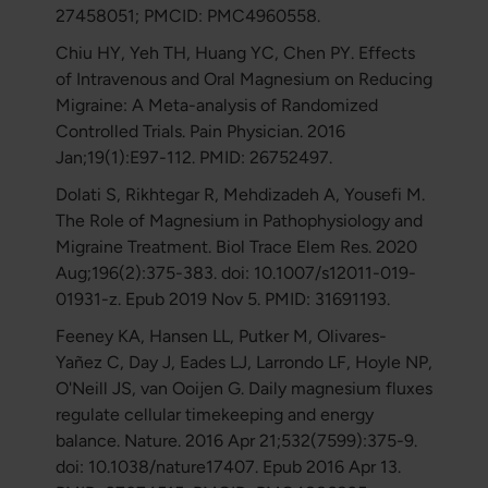
27458051; PMCID: PMC4960558.
Chiu HY, Yeh TH, Huang YC, Chen PY. Effects
of Intravenous and Oral Magnesium on Reducing
Migraine: A Meta-analysis of Randomized
Controlled Trials. Pain Physician. 2016
Jan;19(1):E97-112. PMID: 26752497.
Dolati S, Rikhtegar R, Mehdizadeh A, Yousefi M.
The Role of Magnesium in Pathophysiology and
Migraine Treatment. Biol Trace Elem Res. 2020
Aug;196(2):375-383. doi: 10.1007/s12011-019-
01931-z. Epub 2019 Nov 5. PMID: 31691193.
Feeney KA, Hansen LL, Putker M, Olivares-
Yañez C, Day J, Eades LJ, Larrondo LF, Hoyle NP,
O'Neill JS, van Ooijen G. Daily magnesium fluxes
regulate cellular timekeeping and energy
balance. Nature. 2016 Apr 21;532(7599):375-9.
doi: 10.1038/nature17407. Epub 2016 Apr 13.