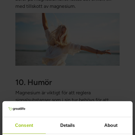
med tillskott av magnesium.
10. Humör
Magnesium är viktigt för att reglera
signalsubstanser som i sin tur behövs för att
reglera bland annat vårt humör. Om man har brist
på magnesium kan humöret påverkas negativt
och man kan bland annat känna sig mer orolig,
Consent
Details
About
bli lättare irriterade eller får humörsvängningar.