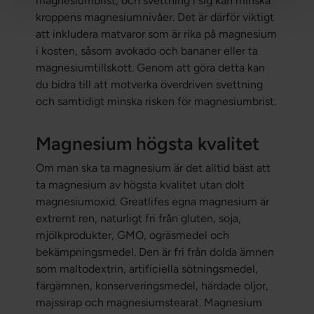
magnesiumbrist, och svettning i sig kan minska
kroppens magnesiumnivåer. Det är därför viktigt
att inkludera matvaror som är rika på magnesium
i kosten, såsom avokado och bananer eller ta
magnesiumtillskott. Genom att göra detta kan
du bidra till att motverka överdriven svettning
och samtidigt minska risken för magnesiumbrist.
Magnesium högsta kvalitet
Om man ska ta magnesium är det alltid bäst att
ta magnesium av högsta kvalitet utan dolt
magnesiumoxid. Greatlifes egna magnesium är
extremt ren, naturligt fri från gluten, soja,
mjölkprodukter, GMO, ogräsmedel och
bekämpningsmedel. Den är fri från dolda ämnen
som maltodextrin, artificiella sötningsmedel,
färgämnen, konserveringsmedel, härdade oljor,
majssirap och magnesiumstearat. Magnesium