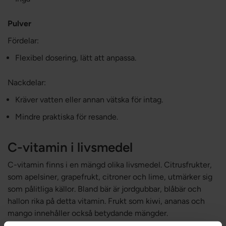
Pulver
Fördelar:
Flexibel dosering, lätt att anpassa.
Nackdelar:
Kräver vatten eller annan vätska för intag.
Mindre praktiska för resande.
C-vitamin i livsmedel
C-vitamin finns i en mängd olika livsmedel. Citrusfrukter,
som apelsiner, grapefrukt, citroner och lime, utmärker sig
som pålitliga källor. Bland bär är jordgubbar, blåbär och
hallon rika på detta vitamin. Frukt som kiwi, ananas och
mango innehåller också betydande mängder.