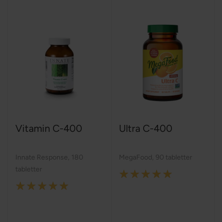
Vitamin C-400
Ultra C-400
Innate Response
,
180
MegaFood
,
90 tabletter
tabletter
Rating:
Rating:
100%
100%