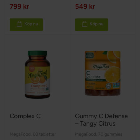
799 kr
549 kr
Köp nu
Köp nu
Complex C
Gummy C Defense
– Tangy Citrus
MegaFood
,
60 tabletter
MegaFood
,
70 gummies