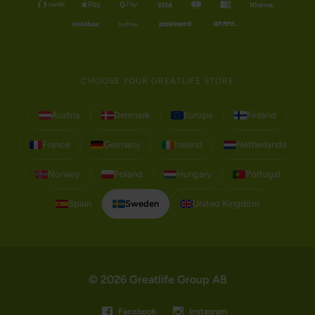
CHOOSE YOUR GREATLIFE STORE
Austria
Denmark
Europe
Finland
France
Germany
Ireland
Netherlands
Norway
Poland
Hungary
Portugal
Spain
Sweden
United Kingdom
© 2026 Greatlife Group AB
Facebook
Instagram