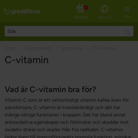
0
MENY
VARUKORG
LOGGA IN
Searc
Start
Kosttillskott
Vitaminer
C-vitamin
C-vitamin
Vad är C-vitamin bra för?
Vitamin C som är ett vattenlösligt vitamin kallas även för
askorbinsyra. C-vitamin är livsnödvändigt och det har
många viktiga funktioner i kroppen. Det har bland annat
antioxidativa egenskaper och förhindrar och skyddar mot
oxidativ stress och skador från fria radikaler. C-vitamin
bidrar även till immunförsvarets normala funktion, minskar