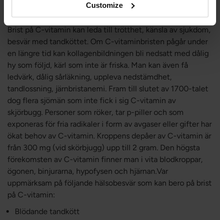
Customize
Symptom på C-vitaminbrist
Brist på C-vitamin kan leda till trötthet, känsla av sjukdom,
besvär med tandköttet. Om C-vitaminbristen pågår under
en längre tid kan kollagenbildningen bli nedsatt med dålig
hy som följd, kärl som inte är friska. Man kan även få
ledvärk, dålig sårläkning, uppleva nedstämdhet,
tandlossning, järnbristanemi. Fram till slutet av 1700-talet
dog flera sjömän som inte fick i sig C-vitamin av
skjörbugg. Personer som röker, tar p-piller och som
exponeras för fria radikaler i form av avgaser eller gifter har
ökat behov av C-vitamin. Kroppens depåer av C-vitamin är
från 300 mg (vid skörbjugg) upp till 2 gram. Den högsta
förekomsten av C-vitamin finner man i vita blodkroppar,
ögonen, binjurarna, hypofysen och hjärnan.Var
uppmärksam på följande hälsobesvär som kan bero på brist
på C-vitamin:
Blödande tandkött