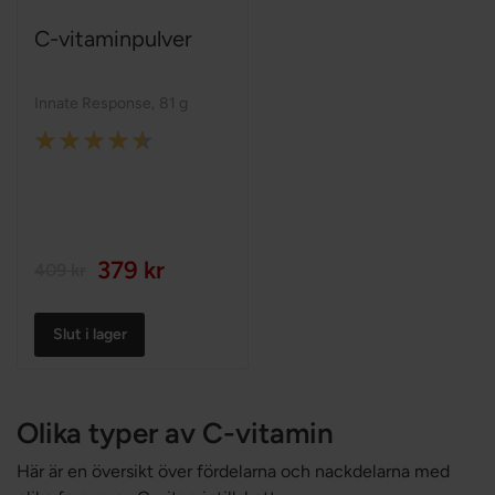
C-vitaminpulver
Innate Response
,
81 g
Rating:
90%
379 kr
409 kr
Slut i lager
Olika typer av C-vitamin
Här är en översikt över fördelarna och nackdelarna med