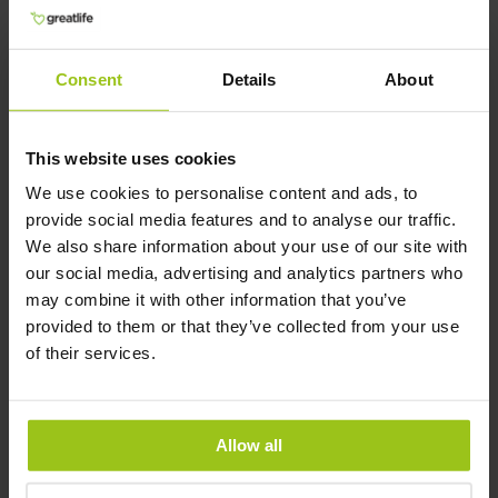
Grönsaker spelar en viktig roll, särskilt paprika (speciellt
röd och grön), broccoli och gröna bladgrönsaker som
spenat och grönkål. Även tomat, trots att den ofta
Consent
Details
About
klassificeras som en frukt, är en utmärkt källa.
Rotfrukter som potatis och sötpotatis innehåller också C-
vitamin. För dem som gillar örter kan persilja vara ett
This website uses cookies
utmärkt val.
We use cookies to personalise content and ads, to
provide social media features and to analyse our traffic.
C-vitamin ökar upptaget av det
We also share information about your use of our site with
our social media, advertising and analytics partners who
viktiga järnet
may combine it with other information that you’ve
Vitamin C är viktigt för att kroppen ska kunna ta upp järn
provided to them or that they’ve collected from your use
på rätt sätt, vilket i sin tur är viktigt för att blodet ska
of their services.
fungera som det ska. För att undvika det bör du därför få i
dig ett tillräckligt med både C-vitamin och järn. Tänk även
på att eftersom kroppen inte kan lagra C-vitamin måste vi
Allow all
tillföra vitaminet kontinuerligt för att inte få underskott.