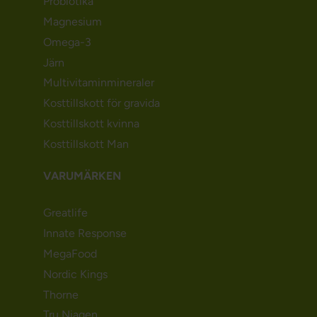
Probiotika
Magnesium
Omega-3
Järn
Multivitaminmineraler
Kosttillskott för gravida
Kosttillskott kvinna
Kosttillskott Man
VARUMÄRKEN
Greatlife
Innate Response
MegaFood
Nordic Kings
Thorne
Tru Niagen