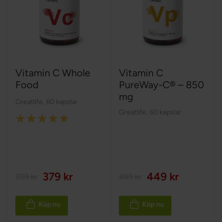
Vitamin C Whole
Vitamin C
Food
PureWay-C® – 850
mg
Greatlife
,
60 kapslar
Greatlife
,
60 kapslar
Rating:
100%
379 kr
449 kr
399 kr
499 kr
Köp nu
Köp nu