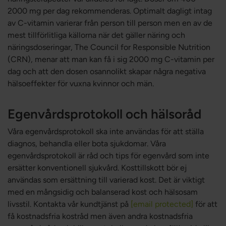
2000 mg per dag rekommenderas. Optimalt dagligt intag
av C-vitamin varierar från person till person men en av de
mest tillförlitliga källorna när det gäller näring och
näringsdoseringar, The Council for Responsible Nutrition
(CRN), menar att man kan få i sig 2000 mg C-vitamin per
dag och att den dosen osannolikt skapar några negativa
hälsoeffekter för vuxna kvinnor och män.
Egenvårdsprotokoll och hälsoråd
Våra egenvårdsprotokoll ska inte användas för att ställa
diagnos, behandla eller bota sjukdomar. Våra
egenvårdsprotokoll är råd och tips för egenvård som inte
ersätter konventionell sjukvård. Kosttillskott bör ej
användas som ersättning till varierad kost. Det är viktigt
med en mångsidig och balanserad kost och hälsosam
livsstil. Kontakta vår kundtjänst på
[email protected]
för att
få kostnadsfria kostråd men även andra kostnadsfria