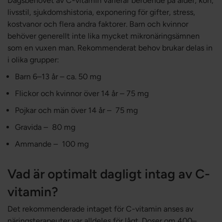
Dagsbehovet av C-vitamin varierar beroende på ålder, kön,
livsstil, sjukdomshistoria, exponering för gifter, stress,
kostvanor och flera andra faktorer. Barn och kvinnor
behöver generellt inte lika mycket mikronäringsämnen
som en vuxen man. Rekommenderat behov brukar delas in
i olika grupper:
Barn 6–13 år – ca. 50 mg
Flickor och kvinnor över 14 år – 75 mg
Pojkar och män över 14 år – 75 mg
Gravida – 80 mg
Ammande – 100 mg
Vad är optimalt dagligt intag av C-
vitamin?
Det rekommenderade intaget för C-vitamin anses av
näringsterapeuter var alldeles för lågt. Doser om 400–