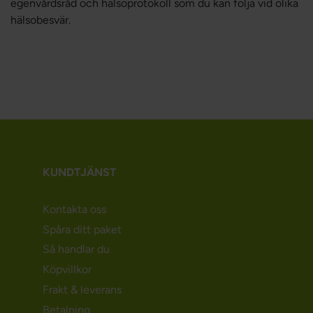
egenvårdsråd och hälsoprotokoll som du kan följa vid olika
hälsobesvär.
KUNDTJÄNST
Kontakta oss
Spåra ditt paket
Så handlar du
Köpvillkor
Frakt & leverans
Betalning