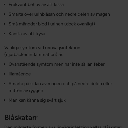
Frekvent behov av att kissa
Smärta över urinblåsan och nedre delen av magen
Små mängder blod i urinen (dock ovanligt)
Känsla av att frysa
Vanliga symtom vid urinvägsinfektion
(njurbäckeninflammation) är:
Ovanstående symtom men har inte sällan feber
Illamående
Smärta på sidan av magen och på nedre delen eller
mitten av ryggen
Man kan känna sig svårt sjuk
Blåskatarr
Den mildaste formen av urinvägsinfektion kallas blåskatarr