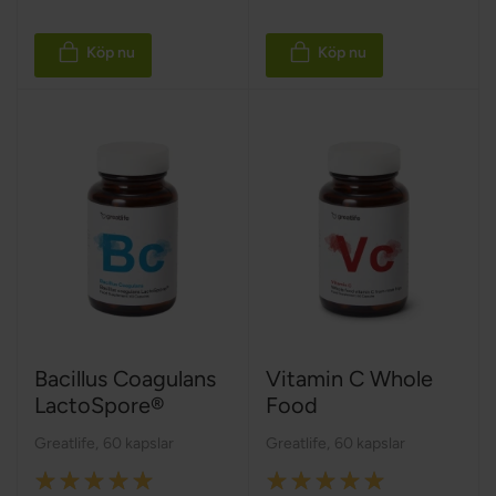
Köp nu
Köp nu
Bacillus Coagulans
Vitamin C Whole
LactoSpore®
Food
Greatlife
,
60 kapslar
Greatlife
,
60 kapslar
Rating:
Rating: