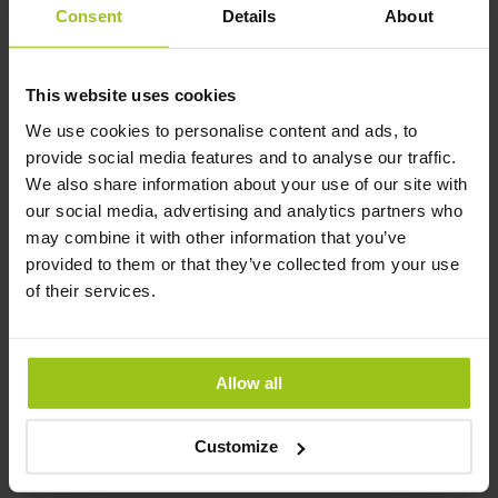
Consent
Details
About
Köp nu
This website uses cookies
We use cookies to personalise content and ads, to
Sjukdomar i urinvägarna
provide social media features and to analyse our traffic.
We also share information about your use of our site with
Vissa av urinvägarnas sjukdomar är svåra som exempelvis
our social media, advertising and analytics partners who
stenar i urinvägarna (även kallat stenbildning i urinvägarna)
may combine it with other information that you’ve
och inflammation i urinvägarna. Sjukvården kan göra en
provided to them or that they’ve collected from your use
datortomografi det vill säga en röntgen (DT, CT-urografi av
of their services.
urinvägarna, även kallat skiktröntgen) av urinvägarna för
att kontrollera svårare sjukdomar. Sjukvården kan även
göra ultraljud av urinvägarna. Undersökning av urinvägarna
sker alltid inom sjukvården. Vanligast är dock lättare besvär
Allow all
med urinvägarna där urinvägsinfektion är den absolut
vanligaste. Det känns ungefär som irriterade urinvägar. Då
Customize
finns det mycket att göra med egenvård.