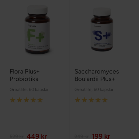
Flora Plus+
Saccharomyces
Probiotika
Boulardii Plus+
Greatlife
,
60 kapslar
Greatlife
,
60 kapslar
Rating:
Rating:
98%
100%
449 kr
199 kr
529 kr
249 kr