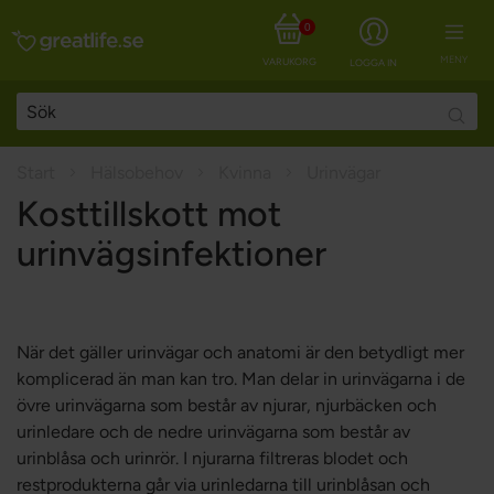
0
MENY
VARUKORG
LOGGA IN
Searc
Start
Hälsobehov
Kvinna
Urinvägar
Kosttillskott mot
urinvägsinfektioner
När det gäller urinvägar och anatomi är den betydligt mer
komplicerad än man kan tro. Man delar in urinvägarna i de
övre urinvägarna som består av njurar, njurbäcken och
urinledare och de nedre urinvägarna som består av
urinblåsa och urinrör. I njurarna filtreras blodet och
restprodukterna går via urinledarna till urinblåsan och