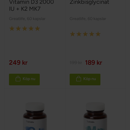
Vitamin D3 2000
Zinkbisglycinat
IU + K2 MK7
Greatlife
,
60 kapslar
Greatlife
,
60 kapslar
Rating:
Rating:
100%
100%
249 kr
189 kr
199 kr
Köp nu
Köp nu