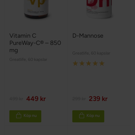
Vitamin C
D-Mannose
PureWay-C® – 850
mg
Greatlife
,
60 kapslar
Greatlife
,
60 kapslar
Rating:
100%
449 kr
239 kr
499 kr
299 kr
Köp nu
Köp nu