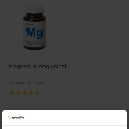
Magnesiumbisglycinat
Greatlife
,
60 kapslar
Rating:
100%
199 kr
299 kr