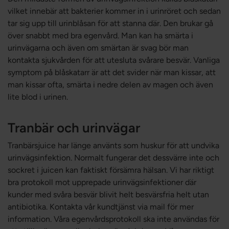
vilket innebär att bakterier kommer in i urinröret och sedan
tar sig upp till urinblåsan för att stanna där. Den brukar gå
över snabbt med bra egenvård. Man kan ha smärta i
urinvägarna och även om smärtan är svag bör man
kontakta sjukvården för att utesluta svårare besvär. Vanliga
symptom på blåskatarr är att det svider när man kissar, att
man kissar ofta, smärta i nedre delen av magen och även
lite blod i urinen.
Tranbär och urinvägar
Tranbärsjuice har länge använts som huskur för att undvika
urinvägsinfektion. Normalt fungerar det dessvärre inte och
sockret i juicen kan faktiskt försämra hälsan. Vi har riktigt
bra protokoll mot upprepade urinvägsinfektioner där
kunder med svåra besvär blivit helt besvärsfria helt utan
antibiotika. Kontakta vår kundtjänst via mail för mer
information. Våra egenvårdsprotokoll ska inte användas för