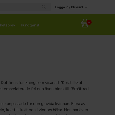
Logga in / Bli kund
Search
0
hetsbrev
Kundtjänst
Varukorg
 Det finns forskning som visar att "Kosttillskott
emsrelaterade fel och även bidra till förbättrad
ser anpassade för den gravida kvinnan. Flera av
, kosttillskott och kvinnors hälsa. Hon har även