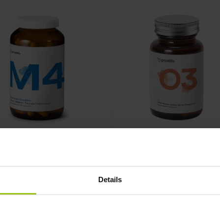
nesium M4
Wild Alaskan Sockeye
Salmon – Omega-3
Details
fe
,
120 kapslar
Greatlife
,
90 kapslar
:
Rating:
100%
369 kr
249 kr
r
349 kr