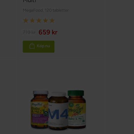
Multi
MegaFood
,
120 tabletter
Rating:
100%
659 kr
719 kr
Köp nu