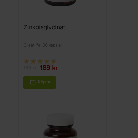
Zinkbisglycinat
Greatlife
,
60 kapslar
Rating:
189 kr
199 kr
100%
Köp nu