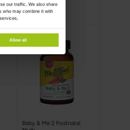
se our traffic. We also share
ers who may combine it with
Köp nu
 services.
Allow all
Baby & Me 2 Postnatal