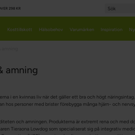
VER 298 KR
Search
Kosttillskott
Hälsobehov
Varumärken
Inspiration
Ny
& amning
 & amning
rna i en kvinnas liv när det gäller ett bra och högt näringsintag.
n hos personer med brister förebygga många hjärn- och nervsyst
viditeten och amningen. Produkterna är extremt rena och med do
ren Tieraona Lowdog som specialiserat sig på integrativ medicin