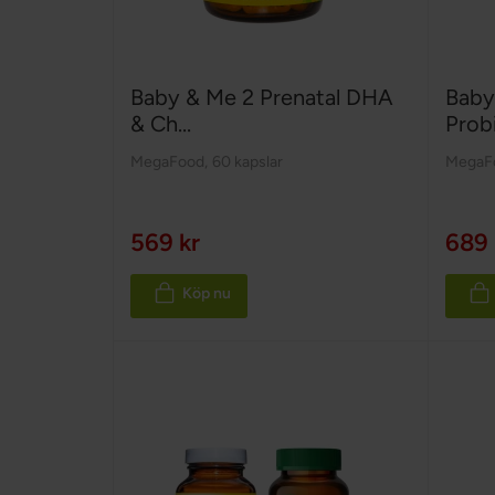
Baby & Me 2 Prenatal DHA
Baby
& Ch...
Probi
MegaFood
,
60 kapslar
MegaF
569 kr
689 
Köp nu