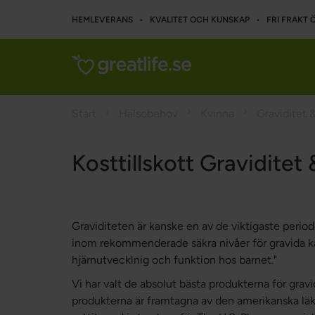
HEMLEVERANS • KVALITET OCH KUNSKAP • FRI FRAKT Ö
Start
Hälsobehov
Kvinna
Graviditet 
Kosttillskott Graviditet
Graviditeten är kanske en av de viktigaste periode
inom rekommenderade säkra nivåer för gravida ka
hjärnutvecklnig och funktion hos barnet."
Vi har valt de absolut bästa produkterna för gra
produkterna är framtagna av den amerikanska läka