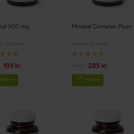
itol 500 mg
Mineral Complex Plus+
fe
,
60 kapslar
Greatlife
,
60 kapslar
:
Rating:
100%
199 kr
289 kr
299 kr
Köp nu
Köp nu