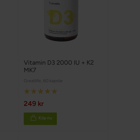
Vitamin D3 2000 IU + K2
MK7
Greatlife
,
60 kapslar
Rating:
100%
249 kr
Köp nu