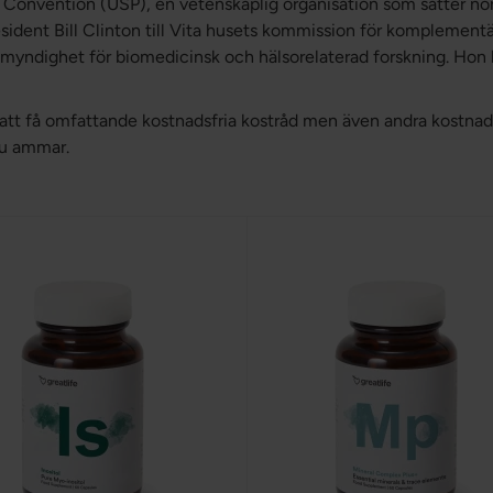
l Convention (USP), en vetenskaplig organisation som sätter no
president Bill Clinton till Vita husets kommission för kompleme
s myndighet för biomedicinsk och hälsorelaterad forskning. Hon ha
 att få omfattande kostnadsfria kostråd men även andra kostnad
 du ammar.