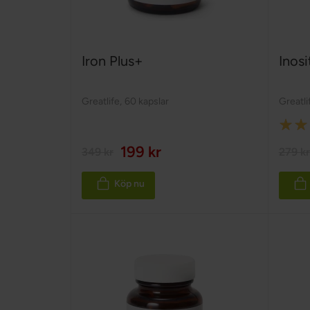
Iron Plus+
Inos
Greatlife
,
60 kapslar
Greatli
Rating
100%
199 kr
349 kr
279 kr
Köp nu