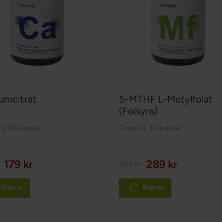
iumcitrat
5-MTHF L-Metylfolat
(Folsyra)
fe
,
60 kapslar
Greatlife
,
60 kapslar
179 kr
289 kr
299 kr
Köp nu
Köp nu