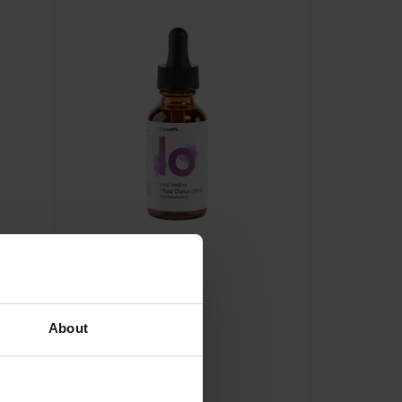
Jod Iosoljod
About
Greatlife
,
30 ml
Rating:
100%
499 kr