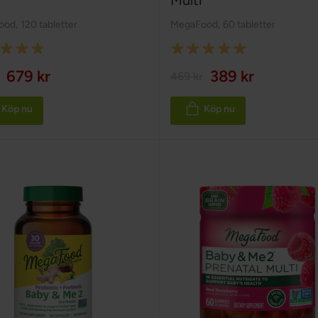
Multi
ood
,
120 tabletter
MegaFood
,
60 tabletter
:
Rating:
100%
679 kr
389 kr
469 kr
Köp nu
Köp nu