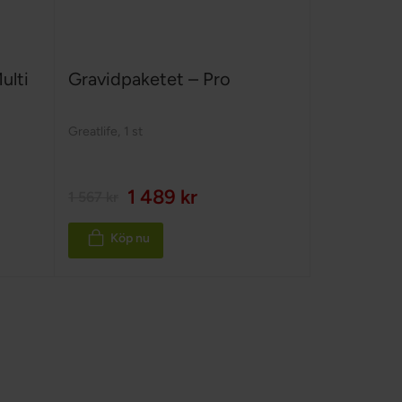
ulti
Gravidpaketet – Pro
Greatlife
,
1 st
1 489 kr
1 567 kr
Köp nu