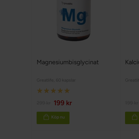
Magnesiumbisglycinat
Kalc
Greatlife
,
60 kapslar
Greatli
Rating:
100%
199 kr
299 kr
199 kr
Köp nu