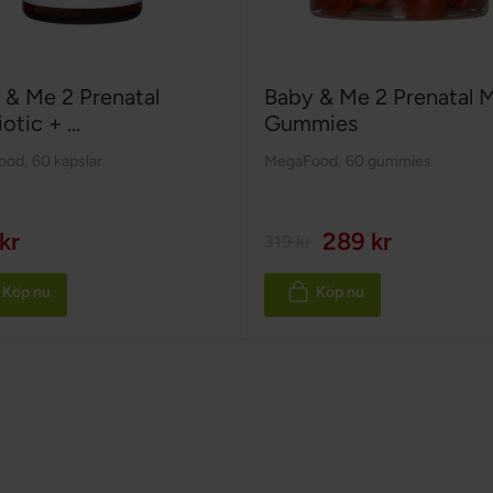
 & Me 2 Prenatal
Baby & Me 2 Prenatal M
otic + ...
Gummies
ood
,
60 kapslar
MegaFood
,
60 gummies
kr
289 kr
319 kr
Köp nu
Köp nu