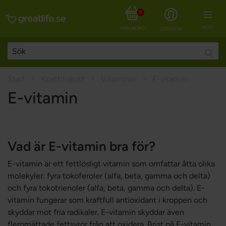
0
MENY
VARUKORG
LOGGA IN
Searc
Start
Kosttillskott
Vitaminer
E-vitamin
E-vitamin
Vad är E-vitamin bra för?
E-vitamin är ett fettlösligt vitamin som omfattar åtta olika
molekyler: fyra tokoferoler (alfa, beta, gamma och delta)
och fyra tokotrienoler (alfa, beta, gamma och delta). E-
vitamin fungerar som kraftfull antioxidant i kroppen och
skyddar mot fria radikaler. E-vitamin skyddar även
fleromättade fettsyror från att oxidera. Brist på E-vitamin