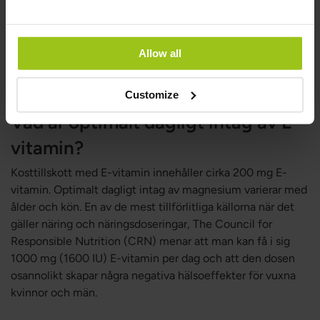
Flickor och kvinnor över 14 år – ca. 8 mg
Pojkar och män över 14 år – ca. 10 mg
Allow all
Gravida – 10 mg
Ammande – 11 mg
Customize
Vad är optimalt dagligt intag av E-
vitamin?
Kosttillskott med E-vitamin innehåller cirka 200 mg E-
vitamin. Optimalt dagligt intag av magnesium varierar med
ålder och kön. En av de mest tillförlitliga källorna när det
gäller näring och näringsdoseringar, The Council for
Responsible Nutrition (CRN) menar att man kan få i sig
1000 mg (1600 IU) E-vitamin per dag och att den dosen
osannolikt skapar några negativa hälsoeffekter för vuxna
kvinnor och män.