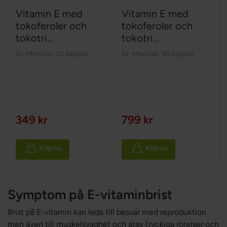
Vitamin E med
Vitamin E med
tokoferoler och
tokoferoler och
tokotri...
tokotri...
Dr. Mercola
,
30 kapslar
Dr. Mercola
,
90 kapslar
349 kr
799 kr
Köp nu
Köp nu
Symptom på E-vitaminbrist
Brist på E-vitamin kan leda till besvär med reproduktion
men även till muskelsvaghet och atax (ryckiga rörelser och