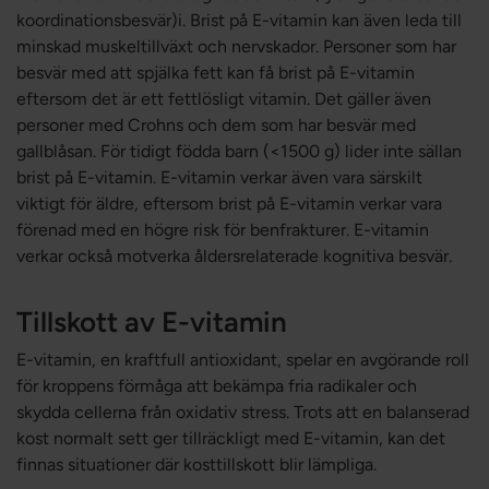
koordinationsbesvär)i. Brist på E-vitamin kan även leda till
minskad muskeltillväxt och nervskador. Personer som har
besvär med att spjälka fett kan få brist på E-vitamin
eftersom det är ett fettlösligt vitamin. Det gäller även
personer med Crohns och dem som har besvär med
gallblåsan. För tidigt födda barn (<1500 g) lider inte sällan
brist på E-vitamin. E-vitamin verkar även vara särskilt
viktigt för äldre, eftersom brist på E-vitamin verkar vara
förenad med en högre risk för benfrakturer. E-vitamin
verkar också motverka åldersrelaterade kognitiva besvär.
Tillskott av E-vitamin
E-vitamin, en kraftfull antioxidant, spelar en avgörande roll
för kroppens förmåga att bekämpa fria radikaler och
skydda cellerna från oxidativ stress. Trots att en balanserad
kost normalt sett ger tillräckligt med E-vitamin, kan det
finnas situationer där kosttillskott blir lämpliga.