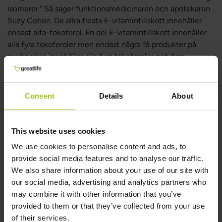
isomerer.” Så säger funktionsmedicinaren och apotekaren
Suzy Cohen. De allra flesta E-vitamintillskott innehåller
endast alfa-tokoferol. En del E-vitamintillskott innehåller
alla fyra tokoferoler men endast några få produkter på
marknaden innehåller alla fyra tokoferoler och fyra
tokotrienoler.
Vad är rekommenderat dagligt
Consent
Details
About
intag av E-vitamin?
This website uses cookies
Dagsbehovet av E-vitamin varierar beroende på ålder, kön,
livsstil, kroppsvikt, sjukdomshistoria, exponering för gifter,
We use cookies to personalise content and ads, to
stress, kostvanor och flera andra faktorer. Barn och kvinnor
provide social media features and to analyse our traffic.
behöver generellt inte lika mycket mikronäringsämnen
We also share information about your use of our site with
som en vuxen man. Rekommenderat behov brukar delas in
our social media, advertising and analytics partners who
i olika grupper:
may combine it with other information that you’ve
provided to them or that they’ve collected from your use
Barn 6–13 år – ca. 7 mg
of their services.