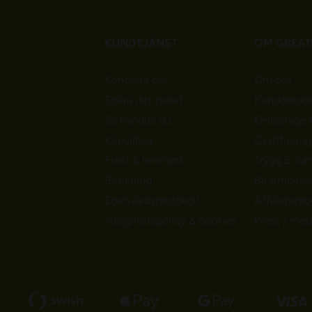
KUNDTJÄNST
OM GREAT
Kontakta oss
Om oss
Spåra ditt paket
Kundomdö
Så handlar du
Emballage &
Köpvillkor
Certifierin
Frakt & leverans
Trygg E-ha
Betalning
Bli Ambass
Egenvårdsprotokoll
Affiliatepr
Integritetspolicy & cookies
Press / med