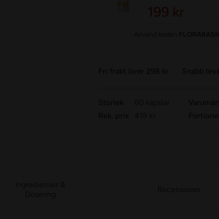
199 kr
Använd koden
FLORABASI
Fri frakt över 298 kr
Snabb lev
Storlek
60 kapslar
Varumär
Rek. pris
419 kr
Portione
Ingredienser &
Recensioner
Dosering