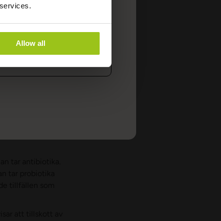
 services.
rnet måste äta
öp nu
Allow all
täng
ta vet dock att
ven dödar många
lket kan få
esvär som följd.
 innan man börjar med
 tre till fyra veckor
n tar antibiotika.
n tar probiotika
e tillfällen som
ar att tillskott av