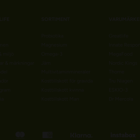
LIFE
SORTIMENT
VARUMÄRKE
Probiotika
Greatlife
men
Magnesium
Innate Respo
 miljö
Omega-3
MegaFood
gar & märkningar
Järn
Nordic Kings
ndel
Multivitaminmineraler
Thorne
adör
Kosttillskott för gravida
Tru Niagen
ogram
Kosttillskott kvinna
ESKIO-3
ia
Kosttillskott Man
Dr Mercola