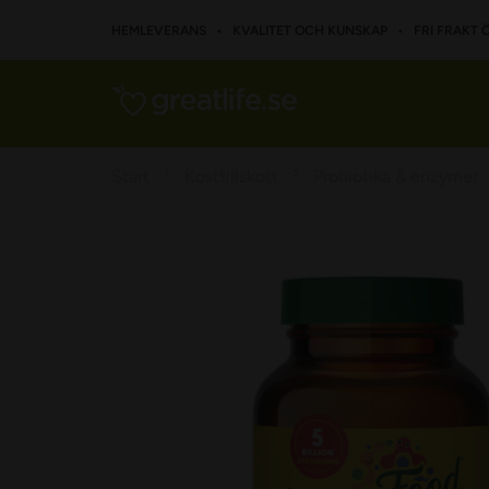
HEMLEVERANS • KVALITET OCH KUNSKAP • FRI FRAKT Ö
Start
Kosttillskott
Probiotika & enzymer