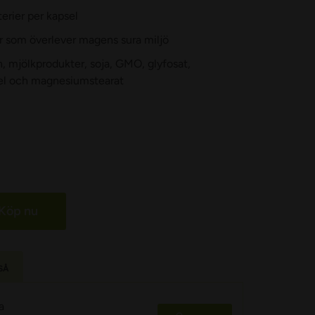
erier per kapsel
 som överlever magens sura miljö
en, mjölkprodukter, soja, GMO, glyfosat,
l och magnesiumstearat
Köp nu
SÅ
a