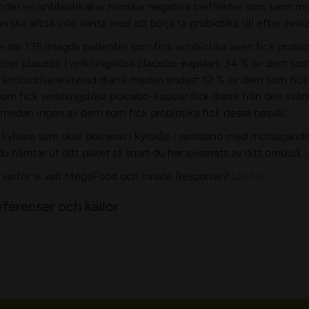
nder en antibiotikakur minskar negativa bieffekter som samt mot
ka alltså inte vänta med att börja ta probiotika till efter avslu
 där 135 inlagda patienter som fick antibiotika även fick probio
ller placebo (verkningslösa placebo-kapslar). 34 % av dem som
 antibiotikarelaterad diarré medan endast 12 % av dem som fick 
som fick verkningslösa placebo-kapslar fick diarré från den sv
e medan ingen av dem som fick probiotika fick dessa besvär.
kylvara som skall placeras i kylskåp i samband med mottagande 
 hämtar ut ditt paket så snart du har aviserats av ditt ombud.
L
m varför vi valt MegaFood och Innate Response?
Läs här
.
ferenser och källor