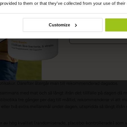
 provided to them or that they’ve collected from your use of their
s i kylskåpet. MegaFlora Kids lämpar sig även mycket väl om ba
K
Customize
ds och antibiotika
S
vändigt att ta antibiotika och då ska absolut man ta det. De fles
erkar den viktiga tarmfloran negativt genom att antibiotikan ä
rande bakterier. Det leder inte sällan till obalans i tarmfloran vi
empelvis överväxt av svamp och Candida eller andra magtarmb
 man tillfälligt dubblerar dagsdosen för probiotika två veckor
 att dagsdosen även dubbleras under pågående antibiotikakur och
iotikakur. Därefter återgår man till rekommenderad dagsdos.
llsammans med mat och så långt ifrån det tillfälle på dagen då ma
biotika tre gånger per dag till måltid, rekommenderar vi att ma
eller två extra mellanmål under dagen, utspridda så långt ifrån d
er av hög kvalitet (randomiserade, placebo-kontrollerade) som vis