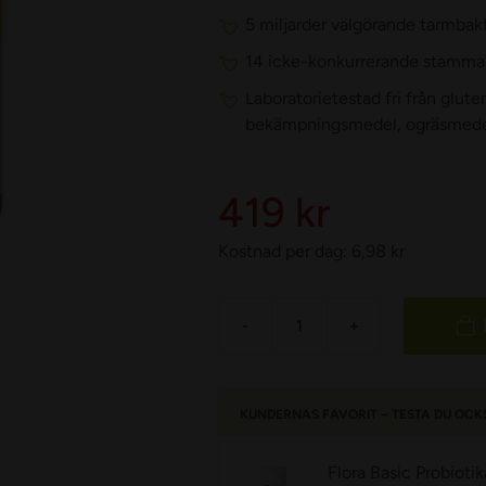
5 miljarder välgörande tarmbakt
14 icke-konkurrerande stammar
Laboratorietestad fri från glut
bekämpningsmedel, ogräsmede
419 kr
Kostnad per dag:
6,98
kr
-
+
KUNDERNAS FAVORIT – TESTA DU OCK
Flora Basic Probiotik