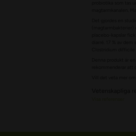
probiotika som tas u
magtarmkanalen. Man s
Det gjordes en studie
(magtarmbakterier) e
placebo-kapslar fick
diarré. 17 % av dem 
Clostridium difficil
Denna produkt är en 
rekommenderar att du
Vill det veta mer o
Vetenskapliga re
Visa referenser