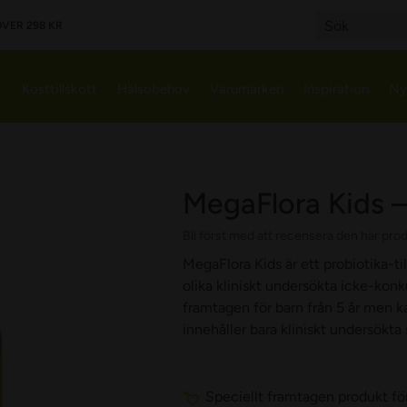
VER 298 KR
Search
Kosttillskott
Hälsobehov
Varumärken
Inspiration
Ny
MegaFlora Kids –
Bli först med att recensera den här pro
MegaFlora Kids är ett probiotika-ti
olika kliniskt undersökta icke-kon
framtagen för barn från 5 år men k
innehåller bara kliniskt undersökta
Speciellt framtagen produkt för