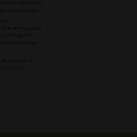
verkar infektioner i
tad antibiotikakur.
tika
 fick verkningslösa
probiotika fick
åra tarmpatogenen
av leverans. Vi
äs mer här
.