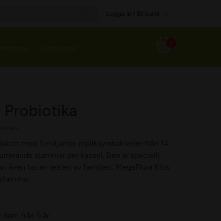
Logga in / Bli kund
Search
0
hetsbrev
Kundtjänst
Varukorg
 Probiotika
dukten
llskott med 5 miljarder mjölksyrabakterier från 14
kurrerande stammar per kapsel. Den är speciellt
an även tas av resten av familjen. MegaFlora Kids
 stammar.
 barn från 5 år