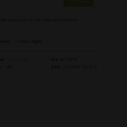
Köp nu
C10
i kassan och få 10% rabatt på Flora Basic
erans
Finns i lager
ke
MegaFood
Art. nr
10215
r
60
EAN
0 51494 10215 2