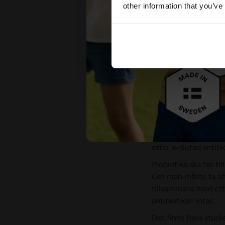
other information that you’ve
med mat och förvara
antibiotika.
MegaFlora Ki
Ibland är det livsnöd
antibiotika även påv
probiotiska och välgö
konsekvenser med ex
Vi rekommenderar att
antibiotikakuren och
efter avslutad antib
Probiotika ska tas ti
Om man måste ta anti
tillsammans med ett 
antibiotikan intas.
Det finns flera studi