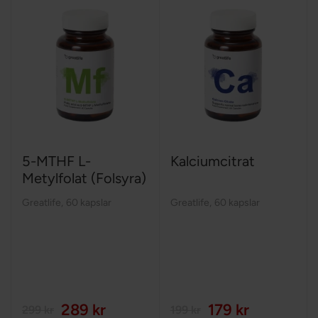
5-MTHF L-
Kalciumcitrat
Metylfolat (Folsyra)
Greatlife
,
60 kapslar
Greatlife
,
60 kapslar
289 kr
179 kr
299 kr
199 kr