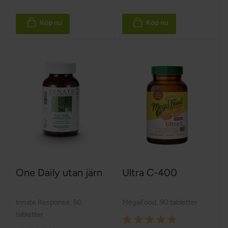
Köp nu
Köp nu
One Daily utan järn
Ultra C-400
Innate Response
,
90
MegaFood
,
90 tabletter
tabletter
Rating: