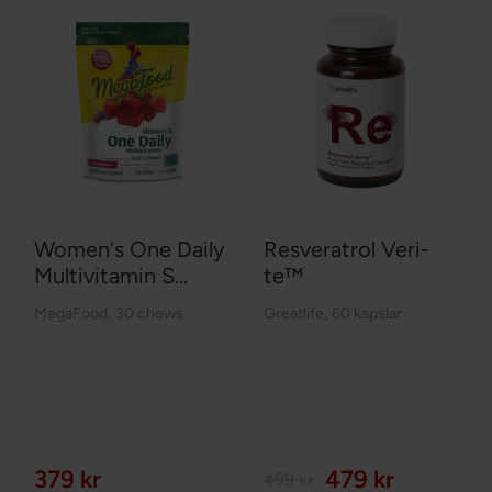
Women's One Daily
Resveratrol Veri-
Multivitamin S...
te™
MegaFood
,
30 chews
Greatlife
,
60 kapslar
379 kr
479 kr
499 kr