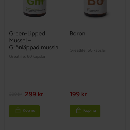
Green-Lipped
Boron
Mussel –
Grönläppad mussla
Greatlife
,
60 kapslar
Greatlife
,
60 kapslar
299 kr
199 kr
399 kr
Köp nu
Köp nu