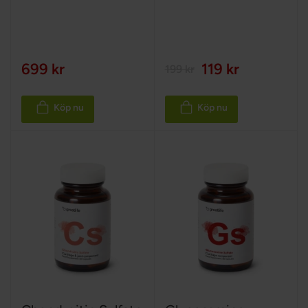
100%
699 kr
119 kr
199 kr
Köp nu
Köp nu