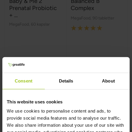
Baby & Me 2
Balanced B
Prenatal Probiotic
Complex
+ ...
MegaFood
,
90 tabletter
MegaFood
,
60 kapslar
Rating:
100%
689 kr
469 kr
Köp nu
Köp nu
Consent
Details
About
This website uses cookies
We use cookies to personalise content and ads, to
provide social media features and to analyse our traffic.
We also share information about your use of our site with