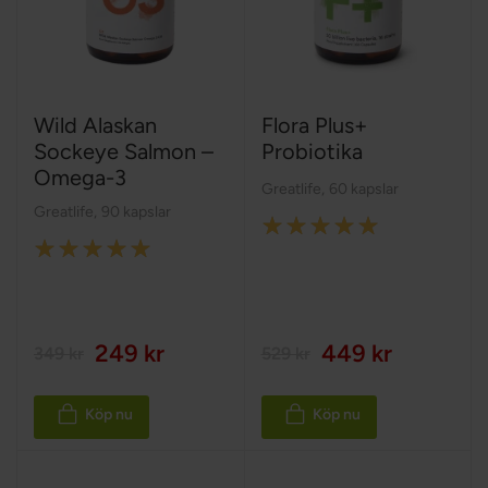
Wild Alaskan
Flora Plus+
Sockeye Salmon –
Probiotika
Omega-3
Greatlife
,
60 kapslar
Greatlife
,
90 kapslar
Rating:
Rating:
98%
100%
249 kr
449 kr
349 kr
529 kr
Köp nu
Köp nu