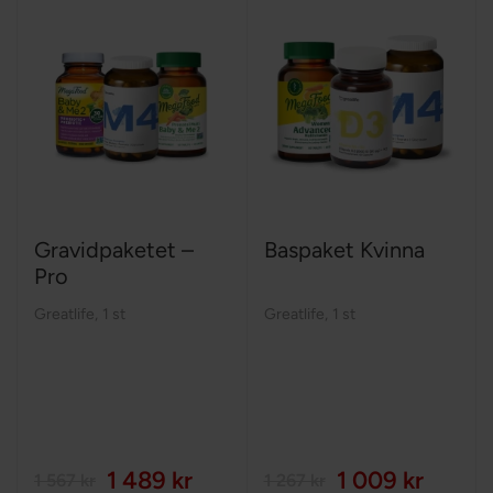
Gravidpaketet –
Baspaket Kvinna
Pro
Greatlife
,
1 st
Greatlife
,
1 st
1 489 kr
1 009 kr
1 567 kr
1 267 kr