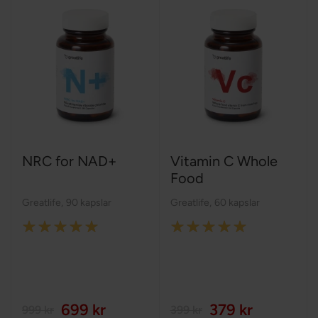
NRC for NAD+
Vitamin C Whole
Food
Greatlife
,
90 kapslar
Greatlife
,
60 kapslar
Rating:
Rating:
100%
100%
699 kr
379 kr
999 kr
399 kr