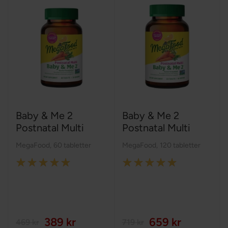
Baby & Me 2
Baby & Me 2
Postnatal Multi
Postnatal Multi
MegaFood
,
60 tabletter
MegaFood
,
120 tabletter
Rating:
Rating:
100%
100%
389 kr
659 kr
469 kr
719 kr