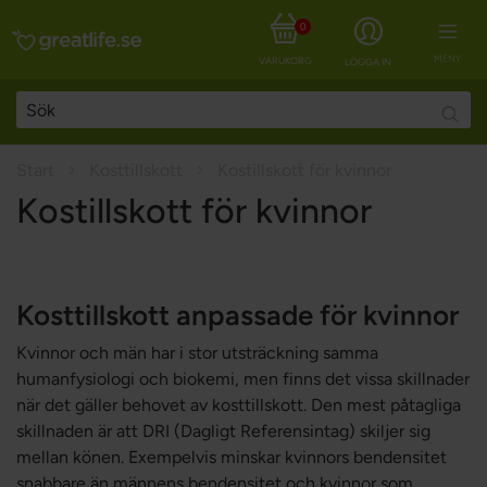
0
MENY
VARUKORG
LOGGA IN
Searc
Start
Kosttillskott
Kostillskott för kvinnor
Kostillskott för kvinnor
Kosttillskott anpassade för kvinnor
Kvinnor och män har i stor utsträckning samma
humanfysiologi och biokemi, men finns det vissa skillnader
när det gäller behovet av kosttillskott. Den mest påtagliga
skillnaden är att DRI (Dagligt Referensintag) skiljer sig
mellan könen. Exempelvis minskar kvinnors bendensitet
snabbare än männens bendensitet och kvinnor som