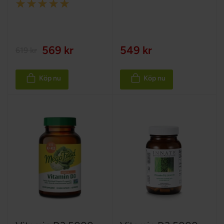
Rating:
100%
100%
569 kr
549 kr
619 kr
Köp nu
Köp nu