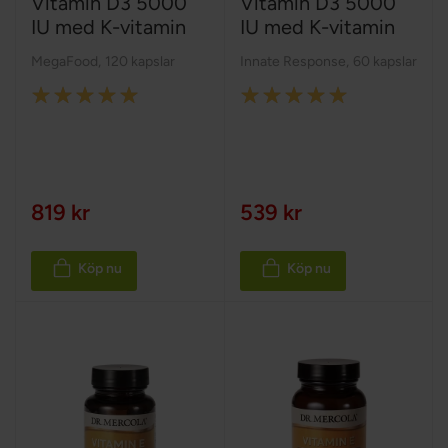
Vitamin D3 5000
Vitamin D3 5000
IU med K-vitamin
IU med K-vitamin
MegaFood
,
120 kapslar
Innate Response
,
60 kapslar
Rating:
Rating:
100%
100%
819 kr
539 kr
Köp nu
Köp nu