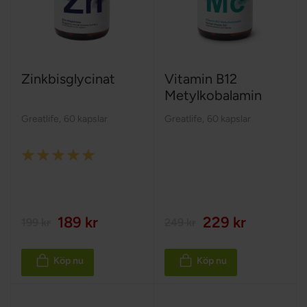
Zinkbisglycinat
Vitamin B12
Metylkobalamin
Greatlife
,
60 kapslar
Greatlife
,
60 kapslar
Rating:
100%
189 kr
229 kr
199 kr
249 kr
Köp nu
Köp nu