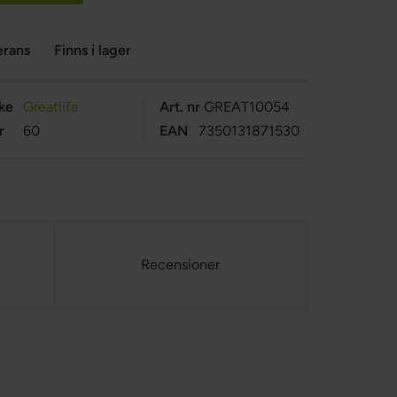
erans
Finns i lager
ke
Greatlife
Art. nr
GREAT10054
r
60
EAN
7350131871530
Recensioner