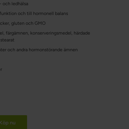
- och ledhälsa
v funktion och till hormonell balans
 socker, gluten och GMO
edel, färgämnen, konserveringsmedel, härdade
stearat
alater och andra hormonstörande ämnen
r
Köp nu