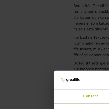
Boron från Greatlife 
form av bor, utveckla
starka ben och kan 
mineraler som kalciu
hälsa. Detta tillskott 
För bästa effekt rek
Kombinationen av b
för skelett, muskler 
för både kvinnor oc
Biologiskt sett spel
hur kroppen hantera
av könshormoner som 
klimakteriet, vid mi
indikerar positiva ef
regelbundet intag av 
Consent
gör boron till ett op
på ett naturligt sätt.