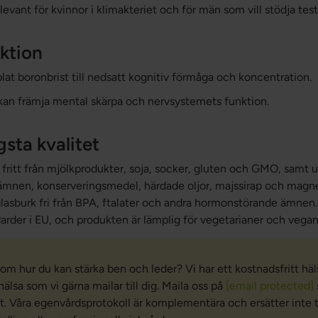
elevant för kvinnor i klimakteriet och för män som vill stödja te
ktion
lat boronbrist till nedsatt kognitiv förmåga och koncentration.
r kan främja mental skärpa och nervsystemets funktion.
sta kvalitet
r fritt från mjölkprodukter, soja, socker, gluten och GMO, samt ut
ämnen, konserveringsmedel, härdade oljor, majssirap och magn
glasburk fri från BPA, ftalater och andra hormonstörande ämnen.
der i EU, och produkten är lämplig för vegetarianer och vegan
 om hur du kan stärka ben och leder? Vi har ett kostnadsfritt häl
älsa som vi gärna mailar till dig. Maila oss på
[email protected]
tt. Våra egenvårdsprotokoll är komplementära och ersätter inte t