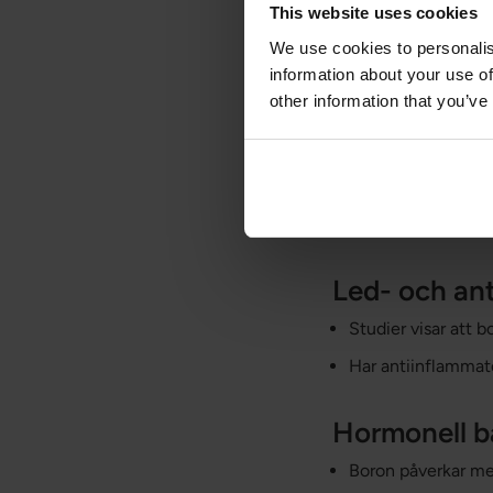
This website uses cookies
Varför boro
We use cookies to personalis
information about your use of
Boron har flera för
other information that you’ve
Stödjer ben
Boron bidrar till 
Främjar upptaget o
Led- och ant
Studier visar att 
Har antiinflammato
Hormonell b
Boron påverkar me