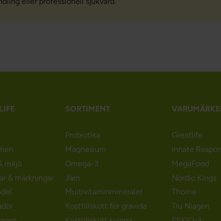
ling eller professionell sjukvård.
LIFE
SORTIMENT
VARUMÄRKE
Probiotika
Greatlife
men
Magnesium
Innate Respo
 miljö
Omega-3
MegaFood
gar & märkningar
Järn
Nordic Kings
ndel
Multivitaminmineraler
Thorne
adör
Kosttillskott för gravida
Tru Niagen
ogram
Kosttillskott kvinna
ESKIO-3