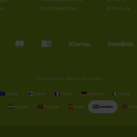
ia
Kosttillskott Man
Dr Mercola
CHOOSE YOUR GREATLIFE STORE
Europe
Finland
France
Germany
Ireland
Hungary
Portugal
Spain
Sweden
Unit