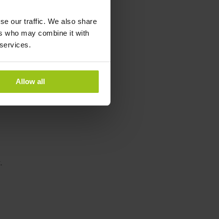
se our traffic. We also share
ers who may combine it with
 services.
Allow all
agnesiumbalansen.
e.
.