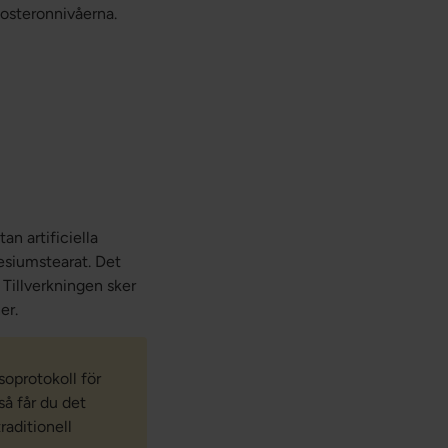
stosteronnivåerna.
an artificiella
esiumstearat. Det
 Tillverkningen sker
er.
soprotokoll för
så får du det
raditionell