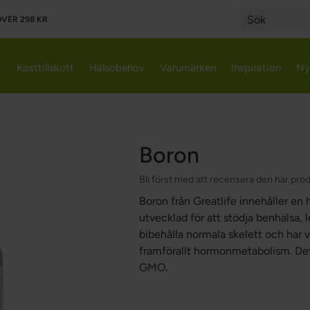
VER 298 KR
Search
Kosttillskott
Hälsobehov
Varumärken
Inspiration
Ny
Boron
Bli först med att recensera den här pro
Boron från Greatlife innehåller en h
utvecklad för att stödja benhälsa, l
bibehålla normala skelett och har v
framförallt hormonmetabolism. Detta t
GMO.