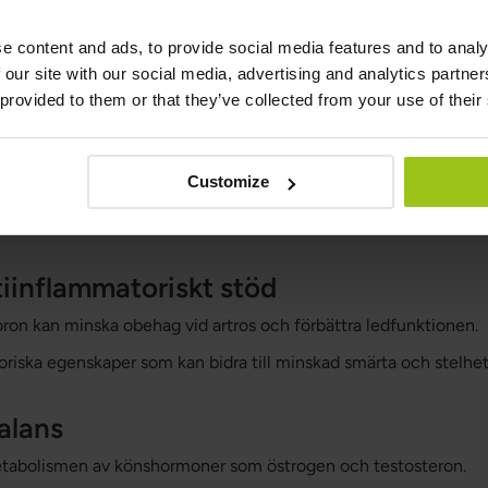
n?
e content and ads, to provide social media features and to analy
 our site with our social media, advertising and analytics partn
delar jämfört med många andra spårämnen:
 provided to them or that they’ve collected from your use of their
hälsa
Customize
att bibehålla normala skelett genom att påverka kalcium- och m
ch effekten av D-vitamin, vilket stärker benstommen ytterligar
iinflammatoriskt stöd
boron kan minska obehag vid artros och förbättra ledfunktionen.
riska egenskaper som kan bidra till minskad smärta och stelhet
alans
tabolismen av könshormoner som östrogen och testosteron.