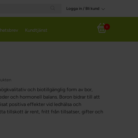
Logga in / Bli kund
Search
0
hetsbrev
Kundtjänst
Varukorg
dukten
ögkvalitativ och biotillgänglig form av bor,
eder och hormonell balans. Boron bidrar till att
isat positiva effekter vid ledhälsa och
illskott är rent, fritt från tillsatser, gifter och