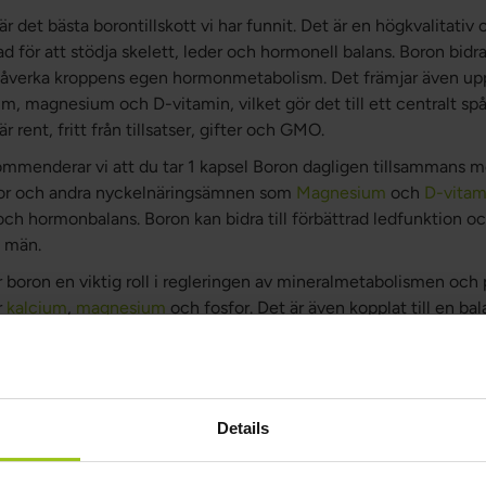
är det bästa borontillskott vi har funnit. Det är en högkvalitativ 
d för att stödja skelett, leder och hormonell balans. Boron bidrar 
påverka kroppens egen hormonmetabolism. Det främjar även upp
m, magnesium och D-vitamin, vilket gör det till ett centralt spå
är rent, fritt från tillsatser, gifter och GMO.
ommenderar vi att du tar 1 kapsel Boron dagligen tillsammans m
or och andra nyckelnäringsämnen som
Magnesium
och
D-vitam
och hormonbalans. Boron kan bidra till förbättrad ledfunktion och 
h män.
ar boron en viktig roll i regleringen av mineralmetabolismen och
r
kalcium
,
magnesium
och fosfor. Det är även kopplat till en ba
östrogen och testosteron. Boron kan därmed vara särskilt rele
nskad bentäthet och för att främja en god ledhälsa. Dessutom fi
fekter på kognitiv funktion och antiinflammatoriska processer. F
boron kan bidra till att minska symtom vid artros och främja en 
Details
timalt val för dig som vill stärka skelettet, stödja lederna och f