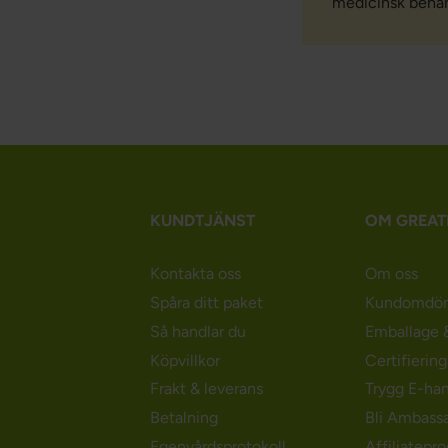
medicinsk behand
KUNDTJÄNST
OM GREAT
Kontakta oss
Om oss
Spåra ditt paket
Kundomdö
Så handlar du
Emballage &
Köpvillkor
Certifierin
Frakt & leverans
Trygg E-ha
Betalning
Bli Ambass
Egenvårdsprotokoll
Affiliatepr