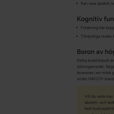
Kan vara särskilt r
Kognitiv fun
Forskning har kopp
Tillräckliga nivåe
Boron av hög
Detta kosttillskott ä
sötningsmedel, färg
levereras i en mörk 
under HACCP-standar
Vill du veta mer
skelett- och ledh
helt kostnadsfri