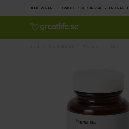
HEMLEVERANS • KVALITET OCH KUNSKAP • FRI FRAKT Ö
Start
Kosttillskott
Mineraler
Bor