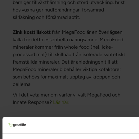
barn ger tillväxthämning och störd utveckling, brist
hos vuxna ger hudförändringar, försämrad
sårläkning och försämrad aptit.
Zink
kosttillskott
från MegaFood är en överlägsen
källa för detta essentiella näringsämne. MegaFood
mineraler kommer från whole food (hel, icke-
processad mat) till skillnad från isolerade syntetiskt
framställda mineraler. Det är anledningen till att
MegaFood mineraler bibehåller viktiga kofaktorer
som behövs för maximalt upptag av kroppen och
cellerna.
Vill det veta mer om varför vi valt MegaFood och
Innate Response?
Läs här
.
INGREDIENSER & DOSERING