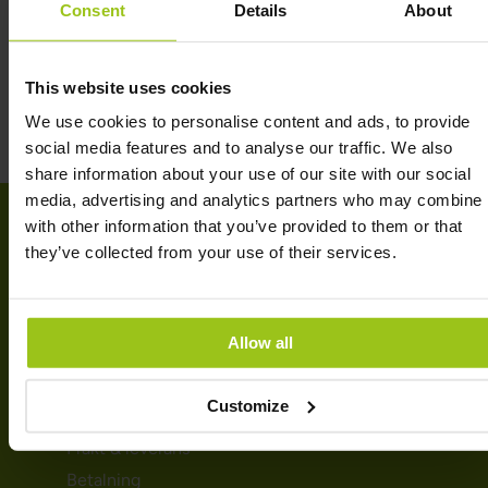
Consent
Details
About
FRÅGOR & SVAR
RECENSIONER
This website uses cookies
We use cookies to personalise content and ads, to provide
social media features and to analyse our traffic. We also
share information about your use of our site with our social
media, advertising and analytics partners who may combine i
with other information that you’ve provided to them or that
they’ve collected from your use of their services.
KUNDTJÄNST
Kontakta oss
Allow all
Spåra ditt paket
Så handlar du
Customize
Köpvillkor
Frakt & leverans
Betalning