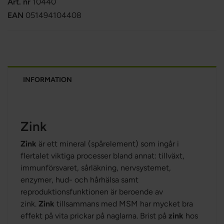
Art. nr
10440
EAN
051494104408
INFORMATION
Zink
Zink
är ett mineral (spårelement) som ingår i
flertalet viktiga processer bland annat: tillväxt,
immunförsvaret, sårläkning, nervsystemet,
enzymer, hud- och hårhälsa samt
reproduktionsfunktionen är beroende av
zink.
Zink
tillsammans med MSM har mycket bra
effekt på vita prickar på naglarna. Brist på
zink
hos