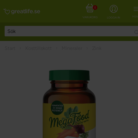
0
MEN
VARUKORG
LOGGA IN
Start
Kosttillskott
Mineraler
Zink