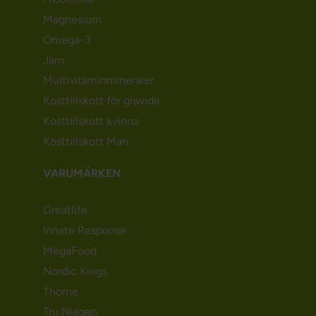
Magnesium
Omega-3
Järn
Multivitaminmineraler
Kosttillskott för gravida
Kosttillskott kvinna
Kosttillskott Man
VARUMÄRKEN
Greatlife
Innate Response
MegaFood
Nordic Kings
Thorne
Tru Niagen