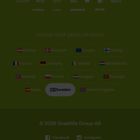
CHOOSE YOUR GREATLIFE STORE
Austria
Denmark
Europe
Finland
France
Germany
Ireland
Netherlands
Norway
Poland
Hungary
Portugal
Spain
Sweden
United Kingdom
© 2026 Greatlife Group AB
Facebook
Instagram