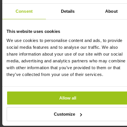
att bibehålla normal magsyra och underlättar
nedbrytning av proteiner, medan enzymet som
Consent
Details
About
bryter ned proteiner optimerar näringsupptaget.
Betaine HCL Digestive
This website uses cookies
We use cookies to personalise content and ads, to provide
Support av högsta kvalitet
social media features and to analyse our traffic. We also
Detta kosttillskott är fritt från mjölkprodukter, soja,
share information about your use of our site with our social
socker, gluten och GMO, samt utan artificiella
media, advertising and analytics partners who may combine i
sötningsmedel, färgämnen, konserveringsmedel,
with other information that you’ve provided to them or that
härdade oljor, majssirap och magnesiumstearat. Det
they’ve collected from your use of their services.
levereras i en mörk glasburk som är fri från BPA,
ftalater och andra hormonstörande ämnen.
Tillverkningen sker under HACCP-standard i EU.
Allow all
Customize
INGREDIENSER & DOSERING