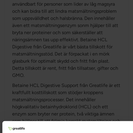
användbart för personer som lider av låg magsyra
och kan bidra till att lindra matsmältningsproblem
som uppsvälldhet och halsbränna. Den innehåller
även ett matsmältningsenzym sonm hjälper till att
bryta ner proteiner och som säkerställer att
näringsämnen tas upp effektivt. Betaine HCL
Digestive från Greatlife är vårt bästa tillskott för
matsmältningsstöd. Det är förpackat i en mörk
glasburk för optimalt skydd och fritt från plast.
Detta tillskott är rent, fritt från tillsatser, gifter och
GMO.
Betaine HCL Digestive Support från Greatlife är ett
kraftfullt kosttillskott som stödjer kroppens
matsmältningsprocesser. Det innehåller
högkvalitativ betainhydroklorid (HCL) och ett
enzym som bryter ner protein, två viktiga ämnen
som hjälper till att främja korrekt matsmältning och
stödja syrebalansen i magen. Betaine HCL bidrar till