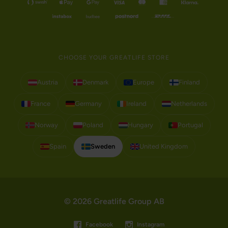
CHOOSE YOUR GREATLIFE STORE
Austria
Denmark
Europe
Finland
France
Germany
Ireland
Netherlands
Norway
Poland
Hungary
Portugal
Spain
Sweden
United Kingdom
© 2026 Greatlife Group AB
Facebook
Instagram