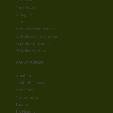
Magnesium
Omega-3
Järn
Multivitaminmineraler
Kosttillskott för gravida
Kosttillskott kvinna
Kosttillskott Man
VARUMÄRKEN
Greatlife
Innate Response
MegaFood
Nordic Kings
Thorne
Tru Niagen