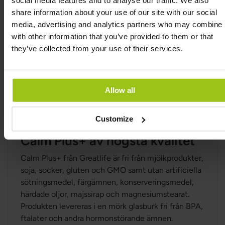
Taurin bidrar till normal nervfunktion och cellulär
share information about your use of our site with our social
balans.
media, advertising and analytics partners who may combine i
Vitamin B6 bidrar till nervsystemets normala
with other information that you’ve provided to them or that
funktion.
they’ve collected from your use of their services.
Stöd vid stress och mental belastning
Vitamin B6 bidrar till normal psykologisk funktion.
Allow all
Vitamin B6 bidrar till att minska trötthet och
utmattning.
Customize
Calm Plus+ av högsta kvalitet
Calm Plus+ från Greatlife är fri från mjölkprodukter,
soja, socker, gluten och GMO samt utan artificiella
sötningsmedel, färgämnen, konserveringsmedel,
härdade oljor, majssirap och magnesiumstearat.
Produkten levereras i en mörk glasburk fri från BPA,
ftalater och andra hormonstörande ämnen.