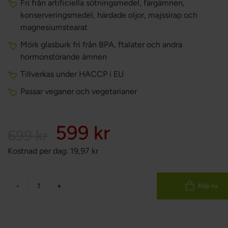
Fri från artificiella sötningsmedel, färgämnen,
konserveringsmedel, härdade oljor, majssirap och
magnesiumstearat
Mörk glasburk fri från BPA, ftalater och andra
hormonstörande ämnen
Tillverkas under HACCP i EU
Passar veganer och vegetarianer
599 kr
699 kr
Kostnad per dag:
19,97
kr
-
+
Köp nu