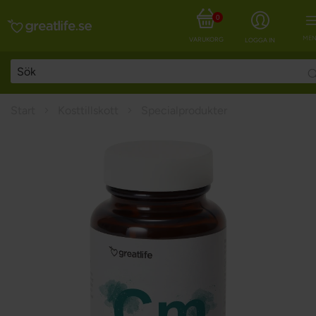
0
MEN
VARUKORG
LOGGA IN
Start
Kosttillskott
Specialprodukter