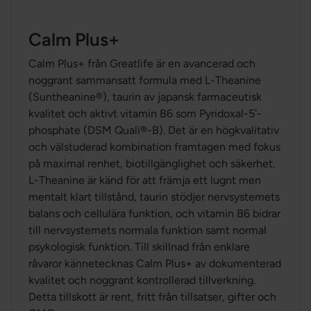
Calm Plus+
Calm Plus+ från Greatlife är en avancerad och
noggrant sammansatt formula med L-Theanine
(Suntheanine®), taurin av japansk farmaceutisk
kvalitet och aktivt vitamin B6 som Pyridoxal-5′-
phosphate (DSM Quali®-B). Det är en högkvalitativ
och välstuderad kombination framtagen med fokus
på maximal renhet, biotillgänglighet och säkerhet.
L-Theanine är känd för att främja ett lugnt men
mentalt klart tillstånd, taurin stödjer nervsystemets
balans och cellulära funktion, och vitamin B6 bidrar
till nervsystemets normala funktion samt normal
psykologisk funktion. Till skillnad från enklare
råvaror kännetecknas Calm Plus+ av dokumenterad
kvalitet och noggrant kontrollerad tillverkning.
Detta tillskott är rent, fritt från tillsatser, gifter och