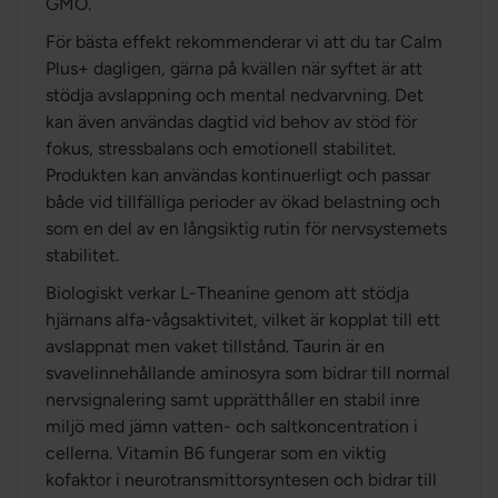
GMO.
För bästa effekt rekommenderar vi att du tar Calm
Plus+ dagligen, gärna på kvällen när syftet är att
stödja avslappning och mental nedvarvning. Det
kan även användas dagtid vid behov av stöd för
fokus, stressbalans och emotionell stabilitet.
Produkten kan användas kontinuerligt och passar
både vid tillfälliga perioder av ökad belastning och
som en del av en långsiktig rutin för nervsystemets
stabilitet.
Biologiskt verkar L-Theanine genom att stödja
hjärnans alfa-vågsaktivitet, vilket är kopplat till ett
avslappnat men vaket tillstånd. Taurin är en
svavelinnehållande aminosyra som bidrar till normal
nervsignalering samt upprätthåller en stabil inre
miljö med jämn vatten- och saltkoncentration i
cellerna. Vitamin B6 fungerar som en viktig
kofaktor i neurotransmittorsyntesen och bidrar till