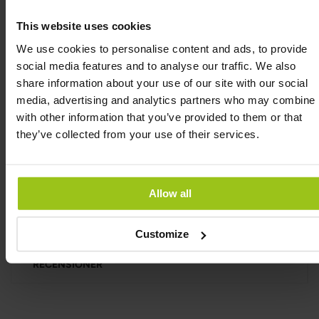
Denna produkt innehåller inte magnesium eller
kalcium. Vi rekommenderar
Magnesium
och
This website uses cookies
kalcium
som tilläggsprodukter om du är i behov av
We use cookies to personalise content and ads, to provide
extra magnesium och kalcium.
social media features and to analyse our traffic. We also
share information about your use of our site with our social
media, advertising and analytics partners who may combine i
with other information that you’ve provided to them or that
they’ve collected from your use of their services.
INGREDIENSER & DOSERING
Allow all
FRÅGOR & SVAR
Customize
RECENSIONER