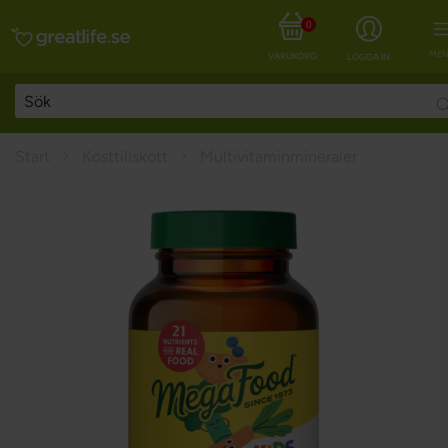
0
MEN
VARUKORG
LOGGA IN
Start
Kosttillskott
Multivitaminmineraler