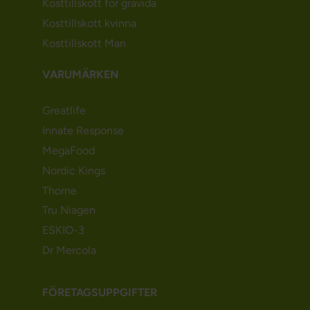
Kosttillskott för gravida
Kosttillskott kvinna
Kosttillskott Man
VARUMÄRKEN
Greatlife
Innate Response
MegaFood
Nordic Kings
Thorne
Tru Niagen
ESKIO-3
Dr Mercola
FÖRETAGSUPPGIFTER