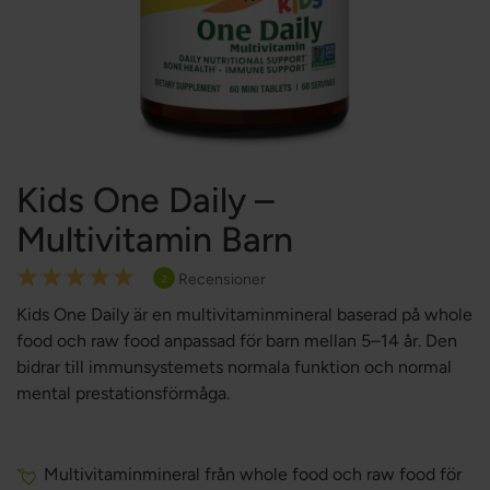
Kids One Daily –
Multivitamin Barn
Rating:
Recensioner
2
100
100
% of
Kids One Daily är en multivitaminmineral baserad på whole
food och raw food anpassad för barn mellan 5–14 år. Den
bidrar till immunsystemets normala funktion och normal
mental prestationsförmåga.
Multivitaminmineral från whole food och raw food för