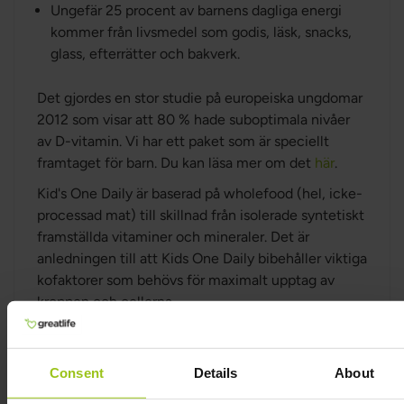
Ungefär 25 procent av barnens dagliga energi
kommer från livsmedel som godis, läsk, snacks,
glass, efterrätter och bakverk.
Det gjordes en stor studie på europeiska ungdomar
2012 som visar att 80 % hade suboptimala nivåer
av D-vitamin. Vi har ett paket som är speciellt
framtaget för barn. Du kan läsa mer om det
här
.
Kid's One Daily är baserad på wholefood (hel, icke-
processad mat) till skillnad från isolerade syntetiskt
framställda vitaminer och mineraler. Det är
anledningen till att Kids One Daily bibehåller viktiga
kofaktorer som behövs för maximalt upptag av
kroppen och cellerna.
Vill det veta mer om varför vi valt MegaFood och
Innate Response?
Läs här
.
Consent
Details
About