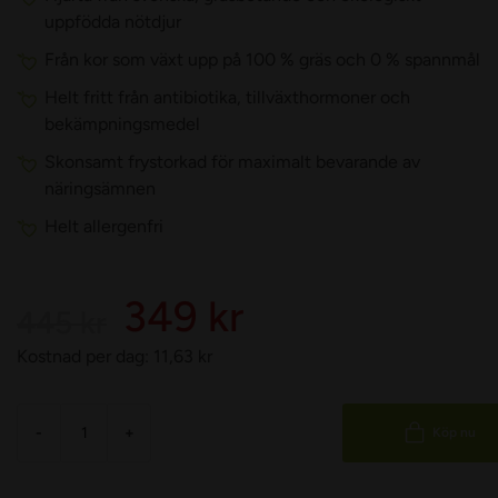
uppfödda nötdjur
Från kor som växt upp på 100 % gräs och 0 % spannmål
Helt fritt från antibiotika, tillväxthormoner och
bekämpningsmedel
Skonsamt frystorkad för maximalt bevarande av
näringsämnen
Helt allergenfri
349 kr
445 kr
Kostnad per dag:
11,63
kr
-
+
Köp nu