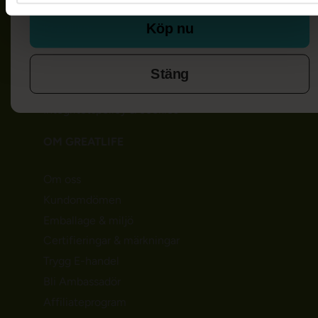
Så handlar du
Köp nu
Köpvillkor
Frakt & leverans
Betalning
Stäng
Egenvårdsprotokoll
Integritetspolicy & cookies
OM GREATLIFE
Om oss
Kundomdömen
Emballage & miljö
Certifieringar & märkningar
Trygg E-handel
Bli Ambassadör
Affiliateprogram