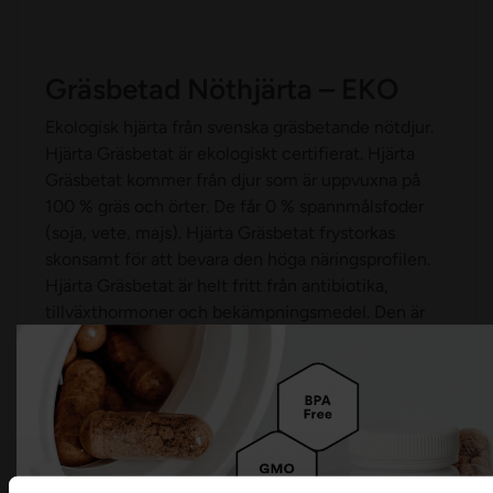
Gräsbetad Nöthjärta – EKO
Ekologisk hjärta från svenska gräsbetande nötdjur.
Hjärta Gräsbetat är ekologiskt certifierat. Hjärta
Gräsbetat kommer från djur som är uppvuxna på
100 % gräs och örter. De får 0 % spannmålsfoder
(soja, vete, majs). Hjärta Gräsbetat frystorkas
skonsamt för att bevara den höga näringsprofilen.
Hjärta Gräsbetat är helt fritt från antibiotika,
tillväxthormoner och bekämpningsmedel. Den är
helt allergenfri. Hjärta Gräsbetat innehåller inga
som helst tillsatser, utfyllnadsmedel eller
bindemedel. Hjärta Gräsbetat innehåller endast
frystorkat hjärta från
Hjärta är mycket rikt på CoQ10. Det är naturens
mest koncentrerade källa till Co Q10. Hjärta