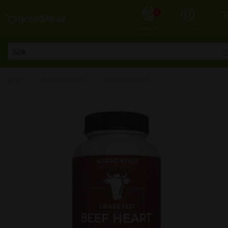
0
MEN
VARUKORG
LOGGA IN
Start
Kosttillskott
Inälvstillskott