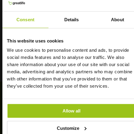
innehåller även A-vitamin, vitamin B12, kollagen,
elastin och mycket glycin och prolin.
Consent
Details
About
INGREDIENSER & DOSERING
This website uses cookies
RECENSIONER
We use cookies to personalise content and ads, to provide
social media features and to analyse our traffic. We also
Havets motsvarighet till
share information about your use of our site with our social
media, advertising and analytics partners who may combine i
Nordic Kings
with other information that you’ve provided to them or that
they’ve collected from your use of their services.
"Jag har plågats av ständig förkylning och en
KUNDTJÄNST
svidande, brännande känsla i kroppen de
Allow all
senaste månaderna. Varit oerhört låg på energi
Kontakta oss
under en lång tid. Efter några dagar med Oyster
Customize
Pure känner jag mig inte sjuk längre!"
– Linn
Spåra ditt paket