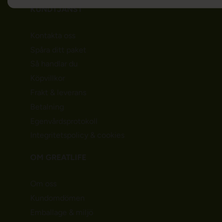
KUNDTJÄNST
Kontakta oss
Spåra ditt paket
Så handlar du
Köpvillkor
Frakt & leverans
Betalning
Egenvårdsprotokoll
Integritetspolicy & cookies
OM GREATLIFE
Om oss
Kundomdömen
Emballage & miljö