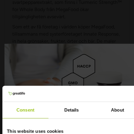
svartpepparextrakt, som finns i Turmeric Strength™
for Whole Body från MegaFood ökar
tillgängligheten avsevärt.
Som ett av få företag i världen köper MegaFood,
tillsammans med systerföretaget Innate Response,
in hela grönsaker, frukter, örter och bär. De maler
och torkar råvarorna själva under låg temperatur
vilket är mycket ovanligt. De allra flesta företag
som tillverkar whole food köper in färdig-torkat
pulver från tredje part. Ofta används spray-drying,
drum-drying eller frystorkning som alla skadar
råvaran mer eller mindre. MegaFood torkar med
Refractance Window Drying, den till dags dato,
mest skonsamma torkmetoden som finns.
MegaFood har även eget laboratorium som
Consent
Details
About
används för att kontrollera produkten vid tre olika
tillfällen. De skickar dessutom varje batch till flera
olika tredjeparts-laboratorium för oberoende
This website uses cookies