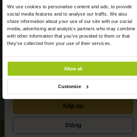
kontroller av bland annat bekämpningsmedel,
We use cookies to personalise content and ads, to provide
ogräsmedel och andra gifter. Det finns inget annat
social media features and to analyse our traffic. We also
företag som tillverkar whole food som är så rigorösa
Testa ren Boswellia
share information about your use of our site with our social
som MegaFood och systerföretaget Innate
media, advertising and analytics partners who may combine i
Response.
Serrata
with other information that you’ve provided to them or that
Vill det veta mer om varför vi valt MegaFood och
they’ve collected from your use of their services.
Innate Response?
Läs här
.
"
Mina leder kan bli stela från och till. Jag har
erfarenhet av Greatlifes produkter och vet att de
håller hög kvalitet så jag bestämde mig för att
Allow all
INGREDIENSER & DOSERING
testa Greatlifes Boswellia Serrata. Nu efter 10
dagar känns det knappt att långfingret var svårt
Customize
RECENSIONER
att räta ut.
" – Rita
Köp nu
Stäng