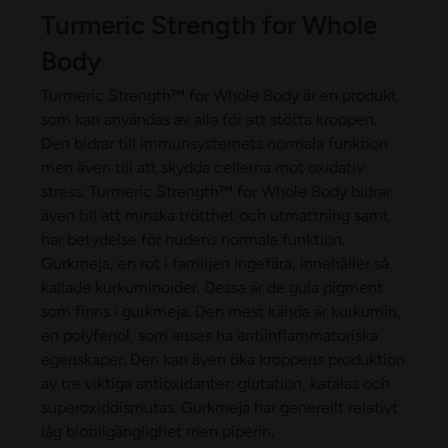
Turmeric Strength for Whole
Body
Turmeric Strength™ for Whole Body är en produkt
som kan användas av alla för att stötta kroppen.
Den bidrar till immunsystemets normala funktion
men även till att skydda cellerna mot oxidativ
stress. Turmeric Strength™ for Whole Body bidrar
även till att minska trötthet och utmattning samt
har betydelse för hudens normala funktion.
Gurkmeja, en rot i familjen ingefära, innehåller så
kallade kurkuminoider. Dessa är de gula pigment
som finns i gurkmeja. Den mest kända är kurkumin,
en polyfenol, som anses ha antiinflammatoriska
egenskaper. Den kan även öka kroppens produktion
av tre viktiga antioxidanter: glutation, katalas och
superoxiddismutas. Gurkmeja har generellt relativt
låg biotillgänglighet men piperin,