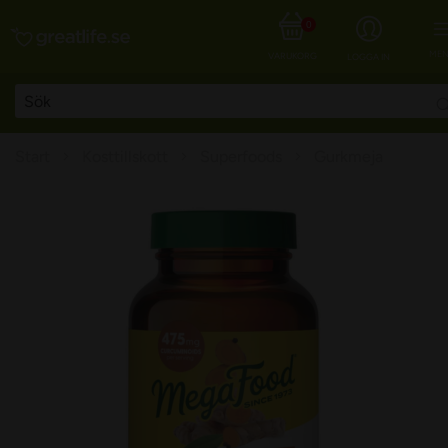
0
MEN
VARUKORG
LOGGA IN
Start
Kosttillskott
Superfoods
Gurkmeja