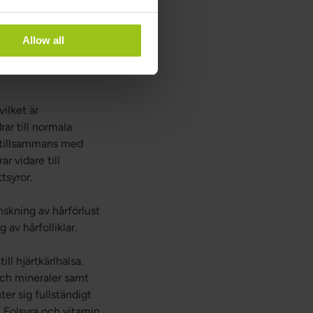
sentiella substanser
tion. Vitamin B5
Allow all
en komponent som
rar även till friska
vilket är
ar till normala
6 tillsammans med
 vidare till
tsyror.
nskning av hårförlust
 av hårfolliklar.
ll hjärtkärlhälsa.
och mineraler samt
er sig fullständigt
. Folsyra och vitamin