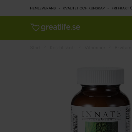
HEMLEVERANS • KVALITET OCH KUNSKAP • FRI FRAKT Ö
Start
Kosttillskott
Vitaminer
B-vitam