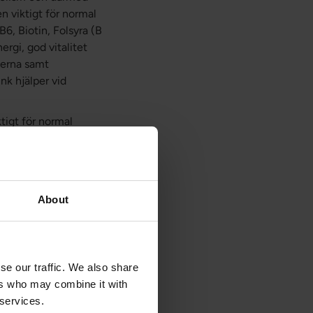
n viktigt för normal
B6, Biotin, Folsyra (B
rgi, god vitalitet
nerna samt
k hjälper vid
ktigt för normal
normal fostertillväxt.
 är nödvändig för
åer för hälsosam hud
About
in B3 omvandlas till
id-adenin-
in B3 är nödvändig
se our traffic. We also share
r (blodfettprofil,
ers who may combine it with
 services.