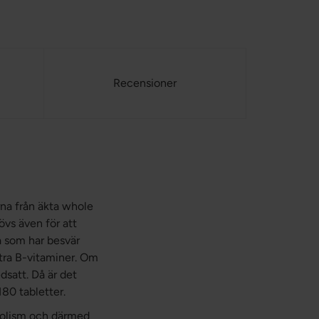
Recensioner
na från äkta whole
övs även för att
a som har besvär
xtra B-vitaminer. Om
satt. Då är det
180 tabletter.
bolism och därmed