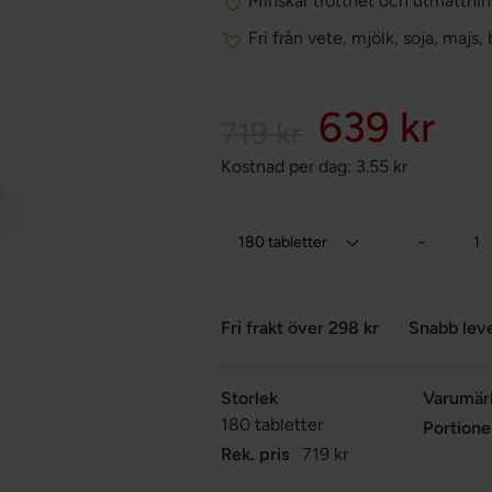
Minskar trötthet och utmattnin
Fri från vete, mjölk, soja, m
639 kr
719 kr
Kostnad per dag:
3.55
kr
-
Fri frakt över 298 kr
Snabb lev
Storlek
Varumär
180 tabletter
Portione
Rek. pris
719 kr