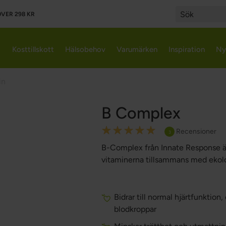
VER 298 KR
Search
Kosttillskott
Hälsobehov
Varumärken
Inspiration
Ny
in
B Complex
Rating:
Recensioner
3
100
100
% of
B-Complex från Innate Response är 
vitaminerna tillsammans med ekolo
Bidrar till normal hjärtfunktio
blodkroppar