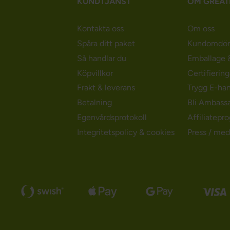
KUNDTJÄNST
OM GREAT
Kontakta oss
Om oss
Spåra ditt paket
Kundomdö
Så handlar du
Emballage &
Köpvillkor
Certifierin
Frakt & leverans
Trygg E-ha
Betalning
Bli Ambass
Egenvårdsprotokoll
Affiliatepr
Integritetspolicy & cookies
Press / med