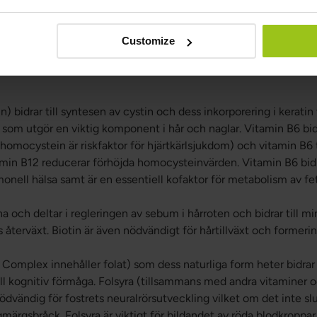
syra) bidrar till syntes samt metabolism av ett antal viktiga es
stanser till exempel) vilka är viktiga för kroppens normala funk
Customize
abolismen av kolhydrater, aminosyror samt fett. Vitamin B5 är 
nifrån genom att stödja metabolismen i hårrötterna. Vitamin B5 bid
n) bidrar till syntesen av cystin och dess inkorporering i keratin 
 som utgör en viktig komponent i hår och naglar. Vitamin B6 bidr
homocystein är riskfaktor för hjärtkärlsjukdom) och vitamin B
min B12 reducerar förhöjda homocysteinvärden. Vitamin B6 bidrar
onell hälsa samt är en essentiell kofaktor för metabolism av fet
a och deltar i regleringen av sebum i hårroten och bidrar till mi
 återväxt. Biotin är även nödvändigt för hårtillväxt och formering
B Complex innehåller folat) som dess naturliga form heter bidrar ti
till kognitiv förmåga. Folsyra (tillsammans med andra vitaminer 
vändig för fostrets neuralrörsutveckling vilket om det inte slut
gmärgsbråck. Folsyra är viktigt för bildandet av röda blodkroppar