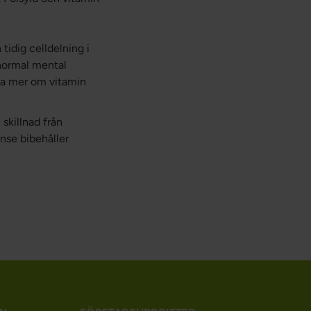
tidig celldelning i
 normal mental
rna mer om vitamin
skillnad från
onse bibehåller