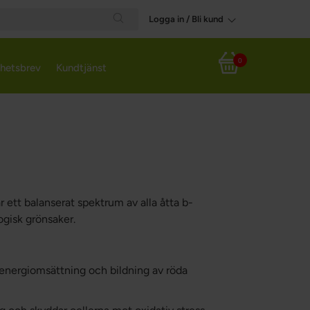
Logga in / Bli kund
Search
0
hetsbrev
Kundtjänst
Varukorg
ett balanserat spektrum av alla åtta b-
gisk grönsaker.
n, energiomsättning och bildning av röda