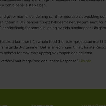
ygga och bibehålla starka ben.
ndigt för normal celldelning samt för neuralrörs utveckling och 
ten. Vitamin B12 behövs för ett hälsosamt nervsystem samt för
2 är nödvändig för normal bildning av röda blodkroppar. Läs gä
tillskott kommer från whole food (hel, icke-processad mat) till 
framställda B-vitaminer. Det är anledningen till att Innate Resp
om behövs för maximalt upptag av kroppen och cellerna.
m varför vi valt MegaFood och Innate Response?
Läs här
.