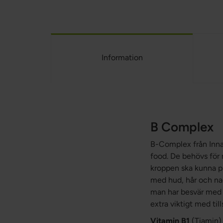
Information
B Complex
B-Complex från Innat
food. De behövs för 
kroppen ska kunna pr
med hud, hår och nag
man har besvär med 
extra viktigt med til
Vitamin B1
(Tiamin)