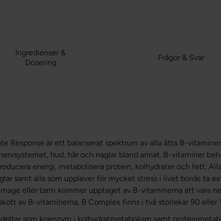
Ingredienser &
Frågor & Svar
Dosering
e Response är ett balanserat spektrum av alla åtta B-vitaminer
nervsystemet, hud, hår och naglar bland annat. B-vitaminer beh
oducera energi, metabolisera protein, kolhydrater och fett. All
lar samt alla som upplever för mycket stress i livet borde ta e
mage eller tarm kommer upptaget av B-vitaminerna att vara ned
lskott av B-vitaminerna. B Complex finns i två storlekar 90 eller 
 deltar som koenzym i kolhydratmetabolism samt proteinmeta