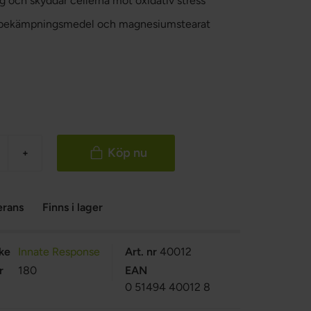
g och skyddar cellerna mot oxidativ stress
ajs, bekämpningsmedel och magnesiumstearat
Köp nu
+
erans
Finns i lager
ke
Innate Response
Art. nr
40012
r
180
EAN
0 51494 40012 8