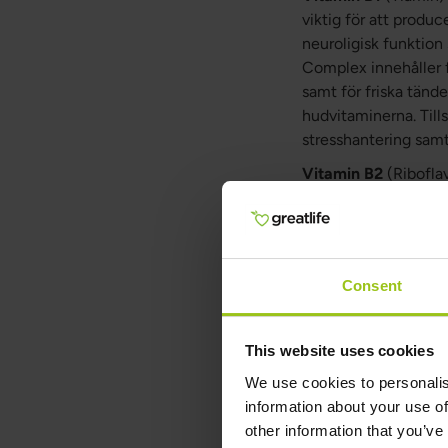
viktig för att produc
neuroligisk funktion 
Complex innehåller f
samt för friska tänd
hudvitaminerna. Til
stresshantering samt
Vitamin B2
(Riboflav
järnstatus i blodet. V
Vitamin B2 hjälper ä
mental funktion och 
samt slemhinnor (yt
Consent
Vitamin B3
(Niacin)
två molekyler kalla
This website uses cookies
dinukleotidfosfat) v
We use cookies to personalis
för normal neurologisk
information about your use of
kolesterol samt trigl
other information that you’ve