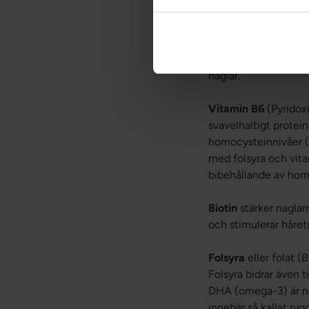
Vitamin B5
(Pantoten
(hormoner, signalsub
hjälper till vid met
stödjer hårtillväxt i
naglar.
Vitamin B6
(Pyridoxi
svavelhaltigt protein
homocysteinnivåer (
med folsyra och vita
bibehållande av horm
Biotin
stärker naglarn
och stimulerar hårets
Folsyra
eller folat (
Folsyra bidrar även 
DHA (omega-3) är nöd
innebär så kallat ryg