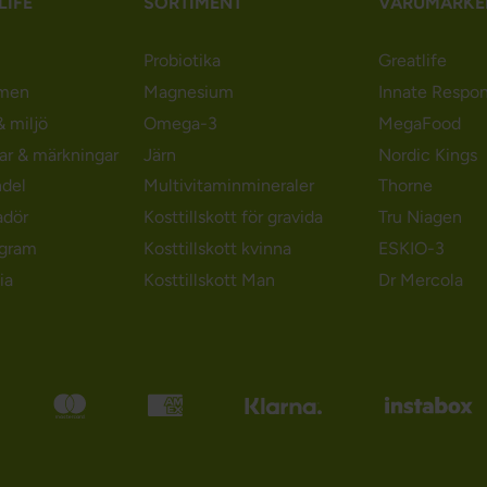
LIFE
SORTIMENT
VARUMÄRKE
Probiotika
Greatlife
men
Magnesium
Innate Respo
 miljö
Omega-3
MegaFood
gar & märkningar
Järn
Nordic Kings
ndel
Multivitaminmineraler
Thorne
adör
Kosttillskott för gravida
Tru Niagen
ogram
Kosttillskott kvinna
ESKIO-3
ia
Kosttillskott Man
Dr Mercola