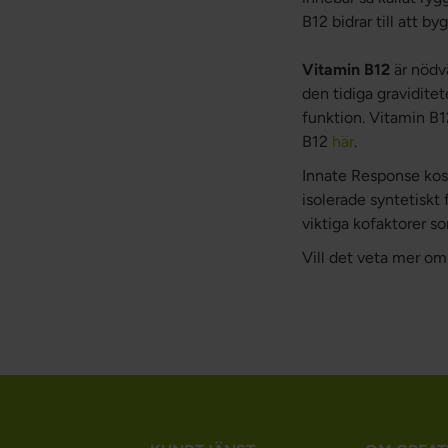
B12 bidrar till att b
Vitamin B12
är nödvä
den tidiga gravidite
funktion. Vitamin B1
B12
här
.
Innate Response kost
isolerade syntetiskt 
viktiga kofaktorer s
Vill det veta mer o