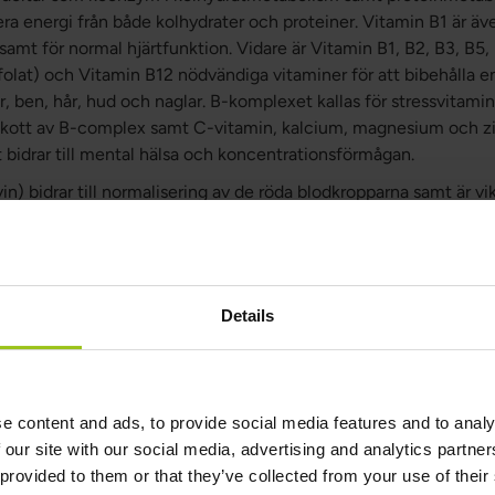
era energi från både kolhydrater och proteiner. Vitamin B1 är äve
samt för normal hjärtfunktion. Vidare är Vitamin B1, B2, B3, B5, 
olat) och Vitamin B12 nödvändiga vitaminer för att bibehålla ene
er, ben, hår, hud och naglar. B-komplexet kallas för stressvitami
lskott av B-complex samt C-vitamin, kalcium, magnesium och zin
 bidrar till mental hälsa och koncentrationsförmågan.
in) bidrar till normalisering av de röda blodkropparna samt är vi
itamin B2 är normaliserar även ögats struktur samt bidrar till till 
ven till vid många enzymatiska reaktioner i kroppen. Vitamin B2
prestation. Dessutom måste vitamin B2 finnas i tillräckliga niv
an på tungan, munnens slemhinnor, vagina, tarmar m.m.).
Details
 bidrar till att hålla både hud och slemhinnor hälsosamma. Vitam
de NAD (Nikotinamid-adenin-dinukleotid) och NADP (Nikotinam
ilka är nyckelkomponenter för ATP, dvs energibildningen. Vitam
e content and ads, to provide social media features and to analy
 funktion. Vitamin B3 hjälper till att kontrollera blodlipidprofile
 our site with our social media, advertising and analytics partn
ycerider.
 provided to them or that they’ve collected from your use of their