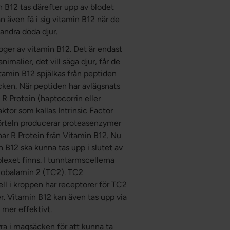
n B12 tas därefter upp av blodet
 kan även få i sig vitamin B12 när de
 andra döda djur.
ger av vitamin B12. Det är endast
imalier, det vill säga djur, får de
itamin B12 spjälkas från peptiden
ken. När peptiden har avlägsnats
s R Protein (haptocorrin eller
tor som kallas Intrinsic Factor
körteln producerar proteasenzymer
ar R Protein från Vitamin B12. Nu
in B12 ska kunna tas upp i slutet av
exet finns. I tunntarmscellerna
skobalamin 2 (TC2). TC2
cell i kroppen har receptorer för TC2
er. Vitamin B12 kan även tas upp via
 mer effektivt.
syra i magsäcken för att kunna ta