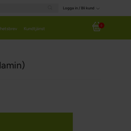
Logga in / Bli kund
Search
0
hetsbrev
Kundtjänst
Varukorg
lamin)