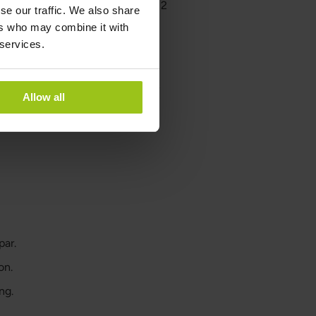
a inaktiva analoger av vitamin B12
se our traffic. We also share
ers who may combine it with
 services.
älsan?
är en EU-myndighet som arbetar
Allow all
amin B12, kommit fram till att
ocesser och system i kroppen:
par.
on.
ng.