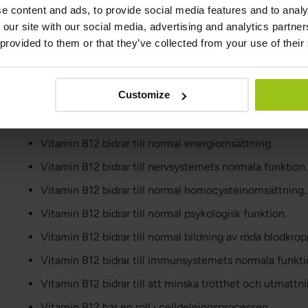
Intag av livsmedel med pseudovitamin B12, det vill säg
e content and ads, to provide social media features and to analy
som finns i exempelvis spirulina och andra alger.
 our site with our social media, advertising and analytics partn
 provided to them or that they’ve collected from your use of their
Varför är vitamin B12 viktigt för h
Europeiska myndigheten för livsmedelssäkerhet (EFSA) 
Customize
med livsmedelssäkerhet. De har, efter att ha studerat vit
vitamin B12 bidrar till flera olika viktiga funktioner, pr
Vitamin B12 bidrar till normal energiomsättning.
Vitamin B12 bidrar till nervsystemets normala funktion.
Vitamin B12 bidrar till normal homocysteinomsättning.
Vitamin B12 bidrar till normal psykologisk funktion.
Vitamin B12 bidrar till normal bildning av röda blodkrop
Vitamin B12 bidrar till immunsystemets normala funkti
Vitamin B12 bidrar till att minska trötthet och utmattni
Vitamin B12 har en roll i celldelningsprocessen.