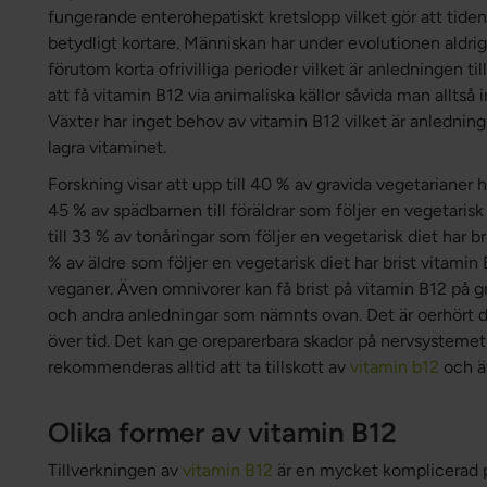
fungerande enterohepatiskt kretslopp vilket gör att tiden 
betydligt kortare. Människan har under evolutionen aldrig
förutom korta ofrivilliga perioder vilket är anledningen ti
att få vitamin B12 via animaliska källor såvida man alltså 
Växter har inget behov av vitamin B12 vilket är anledning t
lagra vitaminet.
Forskning visar att upp till 40 % av gravida vegetarianer ha
45 % av spädbarnen till föräldrar som följer en vegetarisk 
till 33 % av tonåringar som följer en vegetarisk diet har br
% av äldre som följer en vegetarisk diet har brist vitami
veganer. Även omnivorer kan få brist på vitamin B12 på
och andra anledningar som nämnts ovan. Det är oerhört då
över tid. Det kan ge oreparerbara skador på nervsysteme
rekommenderas alltid att ta tillskott av
vitamin b12
och 
Olika former av vitamin B12
Tillverkningen av
vitamin B12
är en mycket komplicerad p