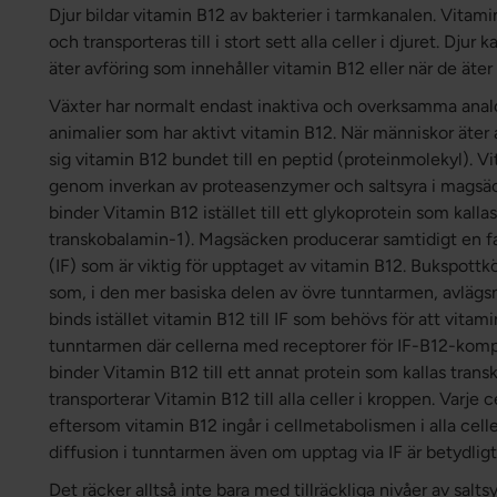
Djur bildar vitamin B12 av bakterier i tarmkanalen. Vitami
och transporteras till i stort sett alla celler i djuret. Djur
äter avföring som innehåller vitamin B12 eller när de äter
Växter har normalt endast inaktiva och overksamma analo
animalier som har aktivt vitamin B12. När människor äter an
sig vitamin B12 bundet till en peptid (proteinmolekyl). V
genom inverkan av proteasenzymer och saltsyra i magsäc
binder Vitamin B12 istället till ett glykoprotein som kalla
transkobalamin-1). Magsäcken producerar samtidigt en fak
(IF) som är viktig för upptaget av vitamin B12. Bukspott
som, i den mer basiska delen av övre tunntarmen, avlägsn
binds istället vitamin B12 till IF som behövs för att vitam
tunntarmen där cellerna med receptorer för IF-B12-kompl
binder Vitamin B12 till ett annat protein som kallas tran
transporterar Vitamin B12 till alla celler i kroppen. Varje 
eftersom vitamin B12 ingår i cellmetabolismen i alla cell
diffusion i tunntarmen även om upptag via IF är betydligt
Det räcker alltså inte bara med tillräckliga nivåer av salt