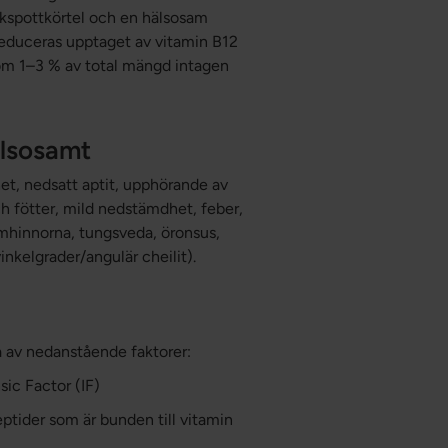
kspottkörtel och en hälsosam
 reduceras upptaget av vitamin B12
 som 1–3 % av total mängd intagen
älsosamt
het, nedsatt aptit, upphörande av
ch fötter, mild nedstämdhet, feber,
mhinnorna, tungsveda, öronsus,
inkelgrader/angulär cheilit).
ra av nedanstående faktorer:
sic Factor (IF)
eptider som är bunden till vitamin