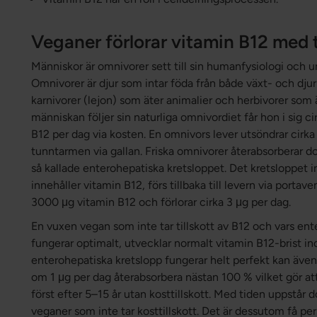
Veganer förlorar vitamin B12 med 
Människor är omnivorer sett till sin humanfysiologi och u
Omnivorer är djur som intar föda från både växt- och djurr
karnivorer (lejon) som äter animalier och herbivorer som ä
människan följer sin naturliga omnivordiet får hon i sig 
B12 per dag via kosten. En omnivors lever utsöndrar cirka
tunntarmen via gallan. Friska omnivorer återabsorberar do
så kallade enterohepatiska kretsloppet. Det kretsloppet in
innehåller vitamin B12, förs tillbaka till levern via portav
3000 μg vitamin B12 och förlorar cirka 3 μg per dag.
En vuxen vegan som inte tar tillskott av B12 och vars ent
fungerar optimalt, utvecklar normalt vitamin B12-brist i
enterohepatiska kretslopp fungerar helt perfekt kan äve
om 1 μg per dag återabsorbera nästan 100 % vilket gör at
först efter 5–15 år utan kosttillskott. Med tiden uppstår d
veganer som inte tar kosttillskott. Det är dessutom få p