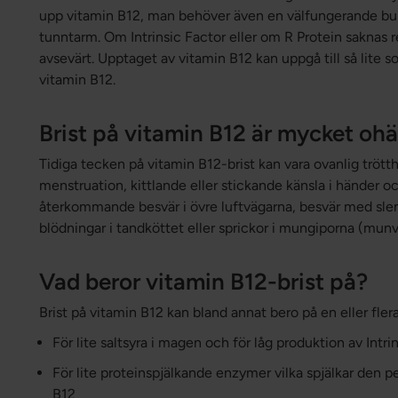
upp vitamin B12, man behöver även en välfungerande bu
tunntarm. Om Intrinsic Factor eller om R Protein saknas
avsevärt. Upptaget av vitamin B12 kan uppgå till så lite
vitamin B12.
Brist på vitamin B12 är mycket oh
Tidiga tecken på vitamin B12-brist kan vara ovanlig trött
menstruation, kittlande eller stickande känsla i händer o
återkommande besvär i övre luftvägarna, besvär med sle
blödningar i tandköttet eller sprickor i mungiporna (munv
Vad beror vitamin B12-brist på?
Brist på vitamin B12 kan bland annat bero på en eller fle
För lite saltsyra i magen och för låg produktion av Intrin
För lite proteinspjälkande enzymer vilka spjälkar den p
B12