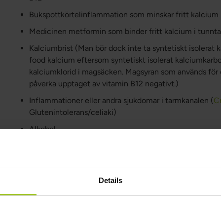
Bukspottkörtelinflammation som minskar fritt kalcium 
Medicinen metformin som binder fritt kalcium i tunnt
Kalciumbrist (Man bör dock inte ta syntetiskt isolerat 
food kalcium eftersom syntetiskt isolerat kalciumkarb
kalciumklorid i magsäcken. Magsyran som används för
påverka upptaget av vitamin B12 negativt.)
Inflammationer eller andra sjukdomar i tarmkanalen (
C
Glutenintolerans/celiaki)
Alkohol
Protonpumpshämmare (mediciner som reducerar magsy
Nexium)
Exponering för kväveoxid
Details
Bandmaskar
Besvär med sköldkörteln