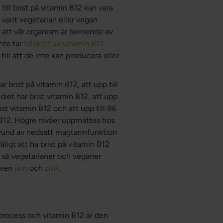
till brist på vitamin B12 kan vara
 varit vegetarian eller vegan
ll att vår organism är beroende av
inte tar
tillskott av vitamin B12
.
ill att de inte kan producera eller
r brist på vitamin B12, att upp till
diet har brist vitamin B12, att upp
ist vitamin B12 och att upp till 86
n B12. Högre nivåer uppmättes hos
 grund av nedsatt magtarmfunktion
ligt att ha brist på vitamin B12
t så vegetarianer och veganer
även
järn
och
zink
.
rocess och vitamin B12 är den