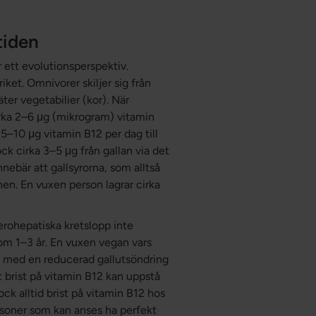
tiden
r ett evolutionsperspektiv.
iket. Omnivorer skiljer sig från
ter vegetabilier (kor). När
cirka 2–6 μg (mikrogram) vitamin
 5–10 μg vitamin B12 per dag till
ck cirka 3–5 μg från gallan via det
nebär att gallsyrorna, som alltså
enen. En vuxen person lagrar cirka
erohepatiska kretslopp inte
nom 1–3 år. En vuxen vegan vars
n med en reducerad gallutsöndring
t brist på vitamin B12 kan uppstå
ock alltid brist på vitamin B12 hos
ersoner som kan anses ha perfekt