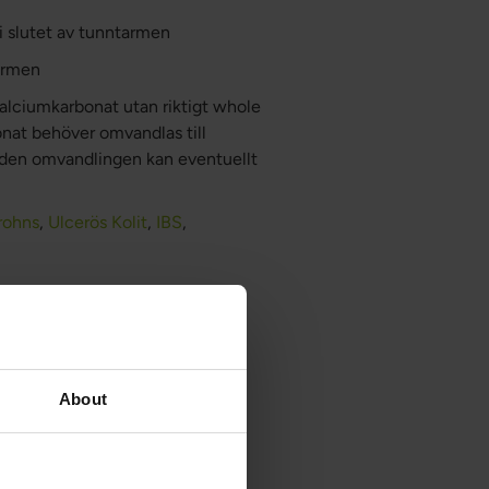
i slutet av tunntarmen
armen
kalciumkarbonat utan riktigt whole
onat behöver omvandlas till
 den omvandlingen kan eventuellt
rohns
,
Ulcerös Kolit
,
IBS
,
ra i magsäcken ex Losec,
About