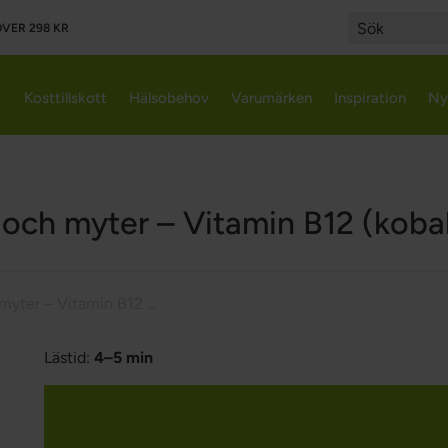
VER 298 KR
Search
Kosttillskott
Hälsobehov
Varumärken
Inspiration
Ny
 och myter – Vitamin B12 (koba
Fakta och myter – Vitamin B12 (kobalamin)
Lästid:
4–5 min