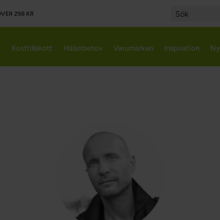
VER 298 KR
ahlberg
Search
Kosttillskott
Hälsobehov
Varumärken
Inspiration
Ny