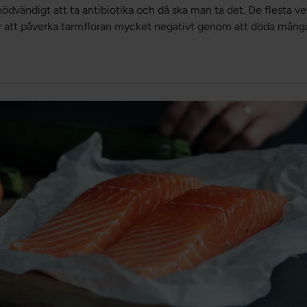
snödvändigt att ta antibiotika och då ska man ta det. De flesta vet
att påverka tarmfloran mycket negativt genom att döda många
kan få långsiktiga konsekvenser för hälsan där överväxt av svamp