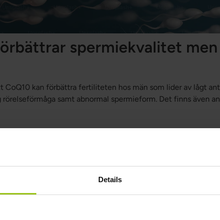
rbättrar spermiekvalitet men 
tt CoQ10 kan förbättra fertiliteten hos män som lider av lågt ant
 rörelseförmåga samt abnormal spermieform. Det finns även and
permiekvaliteten.
Details