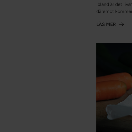
Ibland är det liv
däremot kommer 
bakterier vilket 
LÄS MER
dem.