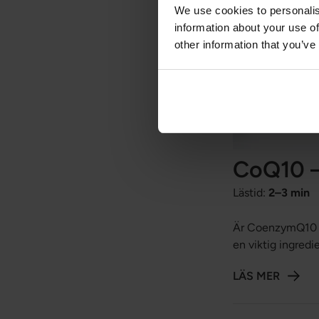
We use cookies to personalis
information about your use of
other information that you’ve
CoQ10 –
Lästid:
2–3 min
Är CoenzymQ10 fra
en viktig ingredi
LÄS MER