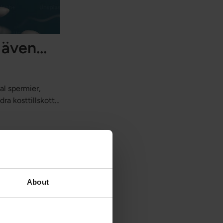
även...
al spermier,
ra kosttillskott
About