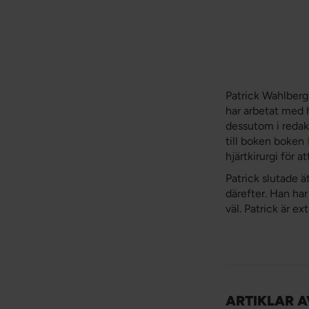
Patrick Wahlberg
har arbetat med 
dessutom i redakt
till boken boken
hjärtkirurgi för 
Patrick slutade ä
därefter. Han ha
väl. Patrick är ex
ARTIKLAR 