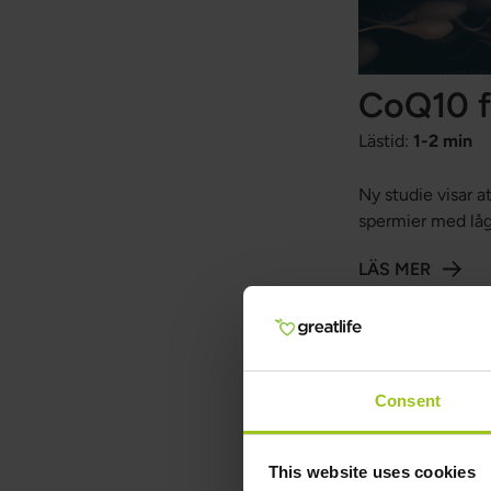
CoQ10 fö
Lästid:
1-2 min
Ny studie visar a
spermier med låg
som är bra för s
LÄS MER
Consent
This website uses cookies