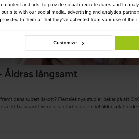
e content and ads, to provide social media features and to analy
 our site with our social media, advertising and analytics partn
 provided to them or that they’ve collected from your use of their
Customize
 Åldras långsamt
mtidens supertillskott? Flertalet nya studier pekar på att CoQ10
ens i ett hälsosamt liv och kan förhindra en del åldersrelaterade