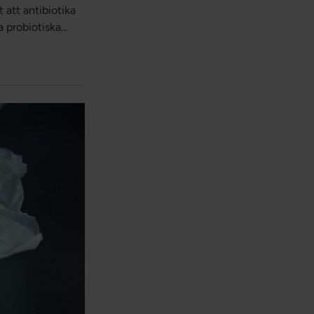
 att antibiotika
 probiotiska
 bara är en av