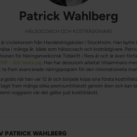
Patrick Wahlberg
HÄLSOCOACH OCH KOSTRÅDGIVARE
 är civilekonom från Handelshögskolan i Stockholm. Han bytte
hälsa i många år, både som hälsocoach och kostrådgivare. Patric
ionen för Näringsmedicinsk Tidskrift i flera år och är även förfa
PXP – Ditt bästa jag
. Han har dessutom arbetat tillsammans med
att ta fram avancerade näringspogram för den internationella ma
ta godis när han var 12 år och började köpa sina första kosttillsko
r tagit fram många olika premiumtillskott genom åren och kan 
tremt noggrann när det gäller just kosttillskott.
AV PATRICK WAHLBERG