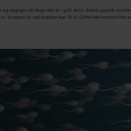
r sig dagligen så länge den är i gott skick. Ibland uppstår emell
in i kroppen än vad kroppen kan få ut. Gifter kan komma från sa
 föroreningar, magobalanser, stress, dålig kost, sjukdomar, skador,
kemedel, rökning, överanvändning av alkohol, droger, sömnbrist,