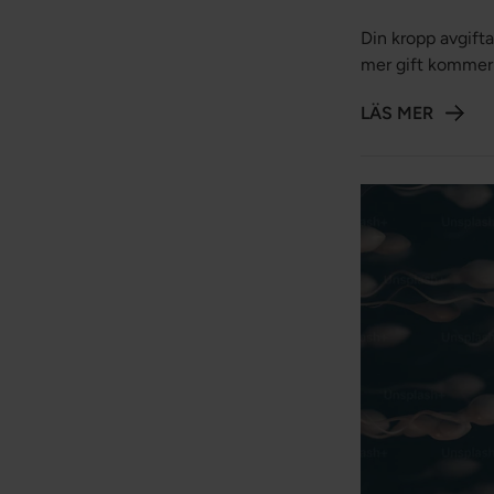
Din kropp avgifta
mer gift kommer 
cellulärt avfall,
LÄS MER
receptbelagda lä