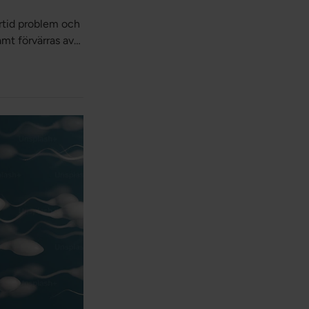
ertid problem och
mt förvärras av
 olyckor,
 etc.