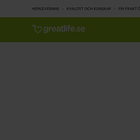
HEMLEVERANS • KVALITET OCH KUNSKAP • FRI FRAKT Ö
Start
Inspiration
Författare
Patrick W