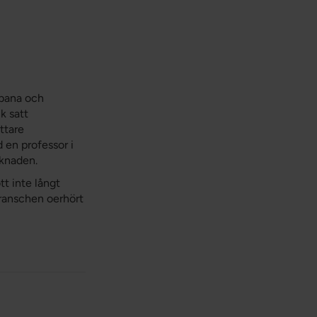
 bana och
k satt
ttare
 en professor i
rknaden.
tt inte långt
branschen oerhört