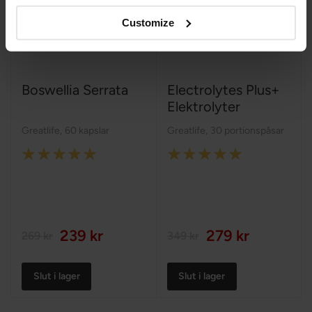
Customize
Boswellia Serrata
Electrolytes Plus+
Elektrolyter
Greatlife
,
60 kapslar
Greatlife
,
30 portionspåsar
Rating:
Rating:
100%
100%
239 kr
279 kr
269 kr
349 kr
Slut i lager
Slut i lager