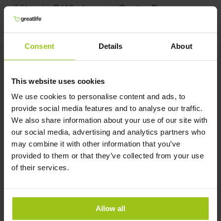
Vitamin C Whole
Oyster Pure
Food
Greatlife
,
60 kapslar
Greatlife
,
120 kapslar
Consent
Details
About
Rating:
Rating:
100%
100%
This website uses cookies
We use cookies to personalise content and ads, to
provide social media features and to analyse our traffic.
379 kr
699 kr
399 kr
We also share information about your use of our site with
our social media, advertising and analytics partners who
Köp nu
Köp nu
may combine it with other information that you’ve
provided to them or that they’ve collected from your use
of their services.
Allow all