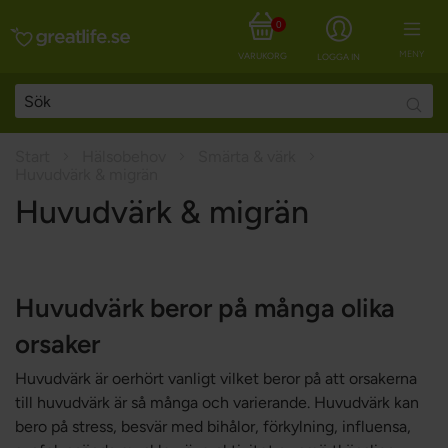
0
MENY
VARUKORG
LOGGA IN
Searc
Start
Hälsobehov
Smärta & värk
Huvudvärk & migrän
Huvudvärk & migrän
Huvudvärk beror på många olika
orsaker
Huvudvärk är oerhört vanligt vilket beror på att orsakerna
till huvudvärk är så många och varierande. Huvudvärk kan
bero på stress, besvär med bihålor, förkylning, influensa,