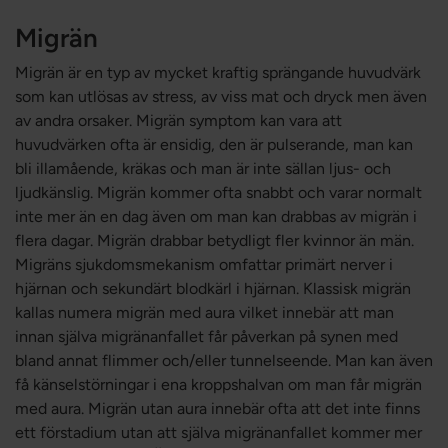
Migrän
Migrän är en typ av mycket kraftig sprängande huvudvärk
som kan utlösas av stress, av viss mat och dryck men även
av andra orsaker. Migrän symptom kan vara att
huvudvärken ofta är ensidig, den är pulserande, man kan
bli illamående, kräkas och man är inte sällan ljus- och
ljudkänslig. Migrän kommer ofta snabbt och varar normalt
inte mer än en dag även om man kan drabbas av migrän i
flera dagar. Migrän drabbar betydligt fler kvinnor än män.
Migräns sjukdomsmekanism omfattar primärt nerver i
hjärnan och sekundärt blodkärl i hjärnan. Klassisk migrän
kallas numera migrän med aura vilket innebär att man
innan själva migränanfallet får påverkan på synen med
bland annat flimmer och/eller tunnelseende. Man kan även
få känselstörningar i ena kroppshalvan om man får migrän
med aura. Migrän utan aura innebär ofta att det inte finns
ett förstadium utan att själva migränanfallet kommer mer