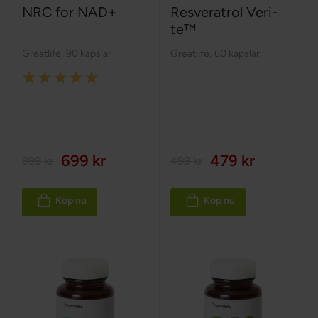
NRC for NAD+
Resveratrol Veri-
te™
Greatlife
,
90 kapslar
Greatlife
,
60 kapslar
Rating:
100%
699 kr
479 kr
999 kr
499 kr
Köp nu
Köp nu