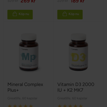
269 kr
189 kr
329 kr
229 kr
Köp nu
Köp nu
Mineral Complex
Vitamin D3 2000
Plus+
IU + K2 MK7
Greatlife
,
60 kapslar
Greatlife
,
60 kapslar
Rating:
Rating: