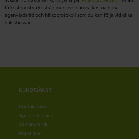
livsstil. Kontakta vår kundtjänst på
[email protected]
för att
få kostnadsfria kostråd men även andra kostnadsfria
egenvårdsråd och hälsoprotokoll som du kan följa vid olika
hälsobesvär.
KUNDTJÄNST
Kontakta oss
Spåra ditt paket
Så handlar du
Köpvillkor