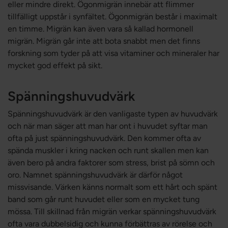
eller mindre direkt. Ögonmigrän innebär att flimmer
tillfälligt uppstår i synfältet. Ögonmigrän består i maximalt
en timme. Migrän kan även vara så kallad hormonell
migrän. Migrän går inte att bota snabbt men det finns
forskning som tyder på att visa vitaminer och mineraler har
mycket god effekt på sikt.
Spänningshuvudvärk
Spänningshuvudvärk är den vanligaste typen av huvudvärk
och när man säger att man har ont i huvudet syftar man
ofta på just spänningshuvudvärk. Den kommer ofta av
spända muskler i kring nacken och runt skallen men kan
även bero på andra faktorer som stress, brist på sömn och
oro. Namnet spänningshuvudvärk är därför något
missvisande. Värken känns normalt som ett hårt och spänt
band som går runt huvudet eller som en mycket tung
mössa. Till skillnad från migrän verkar spänningshuvudvärk
ofta vara dubbelsidig och kunna förbättras av rörelse och