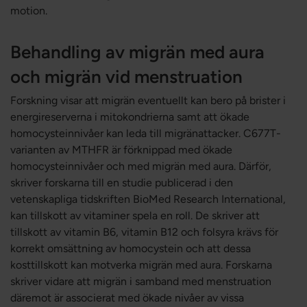
motion.
Behandling av migrän med aura
och migrän vid menstruation
Forskning visar att migrän eventuellt kan bero på brister i
energireserverna i mitokondrierna samt att ökade
homocysteinnivåer kan leda till migränattacker. C677T-
varianten av MTHFR är förknippad med ökade
homocysteinnivåer och med migrän med aura. Därför,
skriver forskarna till en studie publicerad i den
vetenskapliga tidskriften BioMed Research International,
kan tillskott av vitaminer spela en roll. De skriver att
tillskott av vitamin B6, vitamin B12 och folsyra krävs för
korrekt omsättning av homocystein och att dessa
kosttillskott kan motverka migrän med aura. Forskarna
skriver vidare att migrän i samband med menstruation
däremot är associerat med ökade nivåer av vissa