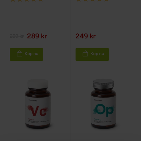
100%
100%
289 kr
249 kr
299 kr
Köp nu
Köp nu