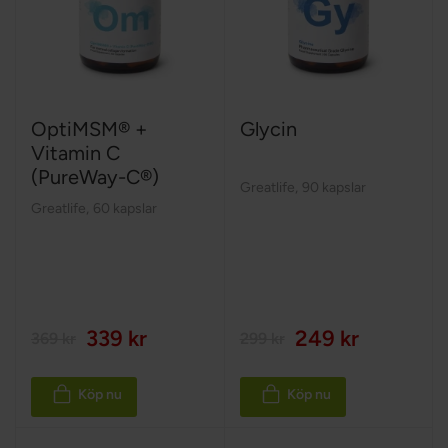
OptiMSM® +
Glycin
Vitamin C
(PureWay-C®)
Greatlife
,
90 kapslar
Greatlife
,
60 kapslar
339 kr
249 kr
369 kr
299 kr
Köp nu
Köp nu