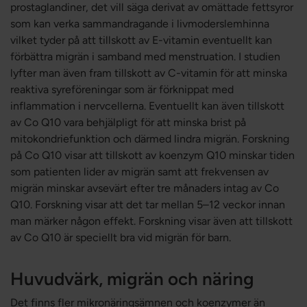
prostaglandiner, det vill säga derivat av omättade fettsyror
som kan verka sammandragande i livmoderslemhinna
vilket tyder på att tillskott av E-vitamin eventuellt kan
förbättra migrän i samband med menstruation. I studien
lyfter man även fram tillskott av C-vitamin för att minska
reaktiva syreföreningar som är förknippat med
inflammation i nervcellerna. Eventuellt kan även tillskott
av Co Q10 vara behjälpligt för att minska brist på
mitokondriefunktion och därmed lindra migrän. Forskning
på Co Q10 visar att tillskott av koenzym Q10 minskar tiden
som patienten lider av migrän samt att frekvensen av
migrän minskar avsevärt efter tre månaders intag av Co
Q10. Forskning visar att det tar mellan 5–12 veckor innan
man märker någon effekt. Forskning visar även att tillskott
av Co Q10 är speciellt bra vid migrän för barn.
Huvudvärk, migrän och näring
Det finns fler mikronäringsämnen och koenzymer än