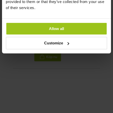
provided to them or that they’ve collected from your use
Relaterade produkter
of their services.
Allow all
Living Silica™ – Kisel för
kollagen
399 kr
Customize
499 kr
Köp nu