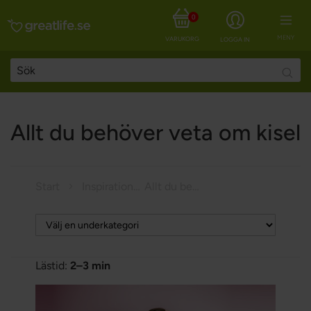
0
MENY
VARUKORG
LOGGA IN
Searc
Allt du behöver veta om kisel
Start
Inspiration
Allt du behöver veta om kisel
Lästid:
2–3 min