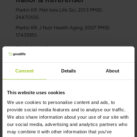
Martin KR. Met Ions Life Sci. 2013 PMID:
24470100.
Martin KR. J Nutr Health Aging. 2007 PMID:
17435951.
Författare & granskare
Författare:
Consent
Details
About
Greatlife.se ,
Bäst på hälsa
Granskare:
This website uses cookies
Teresa Husén, Funktionsmedicinsk
We use cookies to personalise content and ads, to
Näringsterapeut
provide social media features and to analyse our traffic.
Senast uppdaterad:
We also share information about your use of our site with
02 Mars 2026
our social media, advertising and analytics partners who
may combine it with other information that you’ve