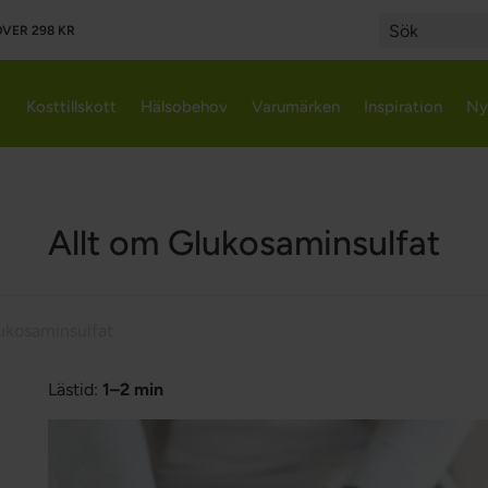
VER 298 KR
Search
Kosttillskott
Hälsobehov
Varumärken
Inspiration
Ny
Allt om Glukosaminsulfat
ukosaminsulfat
Lästid:
1–2 min