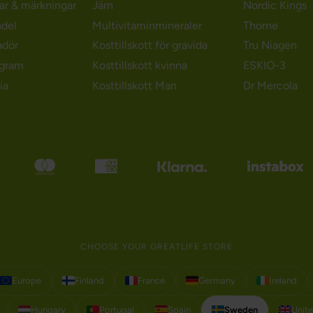
gar & märkningar
Järn
Nordic Kings
ndel
Multivitaminmineraler
Thorne
adör
Kosttillskott för gravida
Tru Niagen
ogram
Kosttillskott kvinna
ESKIO-3
ia
Kosttillskott Man
Dr Mercola
CHOOSE YOUR GREATLIFE STORE
Europe
Finland
France
Germany
Ireland
Hungary
Portugal
Spain
Sweden
Unit