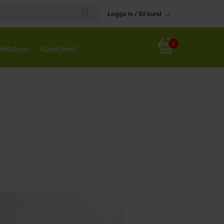
Logga in / Bli kund
Search
0
hetsbrev
Kundtjänst
Varukorg