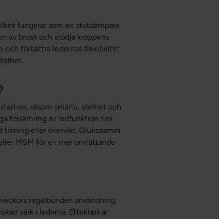
, vilket fungerar som en stötdämpare
gen av brosk och stödja kroppens
och förbättra ledernas flexibilitet
telhet.
?
d artros, såsom smärta, stelhet och
gga försämring av ledfunktion hos
 träning eller övervikt. Glukosamin
 eller MSM för en mer omfattande
a veckors regelbunden användning.
skad värk i lederna. Effekten är