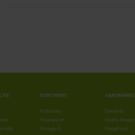
LIFE
SORTIMENT
VARUMÄRKE
Probiotika
Greatlife
men
Magnesium
Innate Respo
 miljö
Omega-3
MegaFood