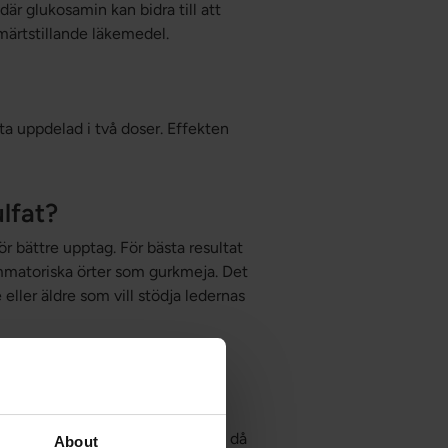
där glukosamin kan bidra till att
ärtstillande läkemedel.
ta uppdelad i två doser. Effekten
lfat?
 bättre upptag. För bästa resultat
mmatoriska örter som gurkmeja. Det
 eller äldre som vill stödja ledernas
ersoner kan uppleva milda
djursallergi bör vara försiktiga då
About