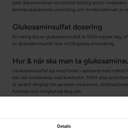
bäst dokumenterad vid mild till måttlig artros i knäleden, 
bromsa sjukdomens utveckling och minska behovet av sm
Glukosaminsulfat dosering
En vanlig dos av glukosaminsulfat är 1000 mg per dag, of
av glukosaminsulfat ökar vid långvarig användning.
Hur & när ska man ta glukosaminsu
Glukosaminsulfat tas med fördel i samband med måltid för
kan det kombineras med kondroitin, MSM eller antiinfla
är särskilt lämpligt för personer med artros, idrottsutövare
funktion och rörlighet på lång sikt.
Glukosaminsulfat biverkningar
Glukosaminsulfat är generellt väl tolererat, men vissa p
biverkningar som exempelvis magbesvär. Personer med skal
Details