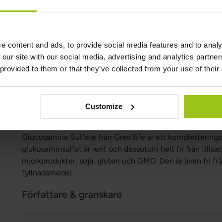
glukosamin är utvunnet ur skaldjur.
För och nackdelar med glukosamin
e content and ads, to provide social media features and to analy
Fördelarna med glukosaminsulfat inkluderar förbättrad l
 our site with our social media, advertising and analytics partn
lindring av smärta vid artros. Nackdelarna kan vara att d
 provided to them or that they’ve collected from your use of their
användning för att märka effekt, samt att vissa kan upplev
naturligt alternativ till smärtstillande medel vid långvari
Customize
Bästa glukosaminsulfat
Glucosamine Sulfate från Greatlife är ett kompletteringsf
glukosaminsulfat är rent och dessutom helt fri från tillsa
mjölkprodukter, soja, gluten och GMO. Den är även fri frå
fyllnadsmedel.
Författare & granskare