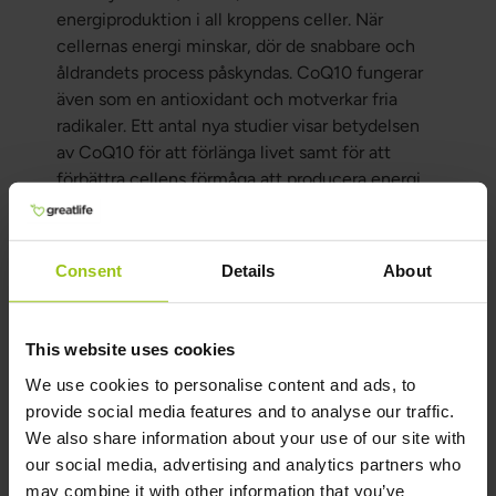
energiproduktion i all kroppens celler. När
cellernas energi minskar, dör de snabbare och
åldrandets process påskyndas. CoQ10 fungerar
även som en antioxidant och motverkar fria
radikaler. Ett antal nya studier visar betydelsen
av CoQ10 för att förlänga livet samt för att
förbättra cellens förmåga att producera energi.
Läs mer
Consent
Details
About
This website uses cookies
Antibiotika - börja med
We use cookies to personalise content and ads, to
provide social media features and to analyse our traffic.
probiotika direkt
We also share information about your use of our site with
Lästid:
1–2 min
our social media, advertising and analytics partners who
may combine it with other information that you’ve