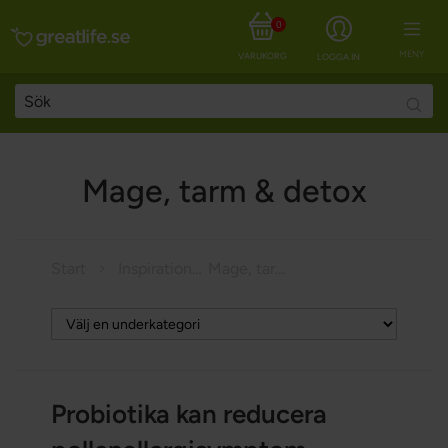
0
MENY
VARUKORG
LOGGA IN
Searc
Mage, tarm & detox
Start
Inspiration
Mage, tarm & detox
Probiotika kan reducera