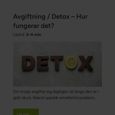
Avgiftning / Detox – Hur
fungerar det?
Lästid:
3–4 min
Din kropp avgiftar sig dagligen så länge den är i
gott skick. Ibland uppstår emellertid problem
och mer gift kommer in i kroppen än vad
kroppen kan få ut. Gifter kan komma från samt
Läs mer