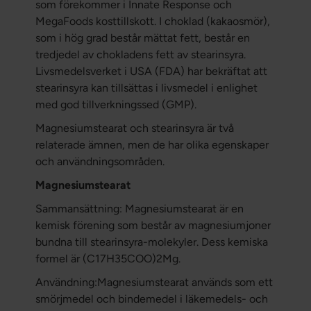
som förekommer i Innate Response och
MegaFoods kosttillskott. I choklad (kakaosmör),
som i hög grad består mättat fett, består en
tredjedel av chokladens fett av stearinsyra.
Livsmedelsverket i USA (FDA) har bekräftat att
stearinsyra kan tillsättas i livsmedel i enlighet
med god tillverkningssed (GMP).
Magnesiumstearat och stearinsyra är två
relaterade ämnen, men de har olika egenskaper
och användningsområden.
Magnesiumstearat
Sammansättning: Magnesiumstearat är en
kemisk förening som består av magnesiumjoner
bundna till stearinsyra-molekyler. Dess kemiska
formel är (C17H35COO)2Mg.
Användning:Magnesiumstearat används som ett
smörjmedel och bindemedel i läkemedels- och