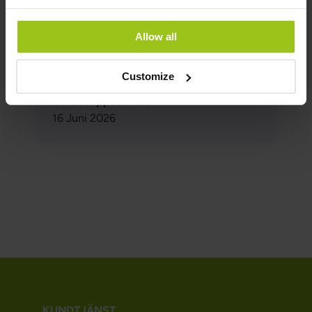
Författare:
Greatlife.se ,
Bäst på hälsa
Allow all
Granskare:
Teresa Husén, Funktionsmedicinsk
Customize
Näringsterapeut
Senast uppdaterad:
16 Juni 2026
KUNDTJÄNST