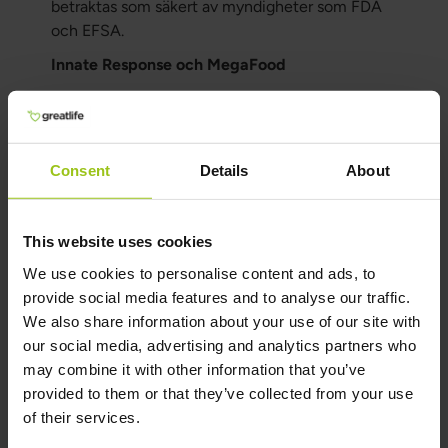
betraktas som säkert av myndigheter som FDA
och EFSA.
Innate Response och MegaFood
Innate Response och MegaFood är en tillverkare
certifierad enligt GMP. De använder stearinsyra
som är en säker fettsyra som finns i naturligt i
hälsosam mat. Innate Response och MegaFood
Consent
Details
About
använder endast ytterst små mängder
stearinsyra (ofta mindre än 1 mg per kapsel) för
This website uses cookies
att funktionen hos ett visst kosttillskott ska
förbättras. Det är en bråkdel av vad som finns i
We use cookies to personalise content and ads, to
vanlig mat som konsumeras varje dag. Kött,
provide social media features and to analyse our traffic.
kokosfett och choklad innehåller rikligt
We also share information about your use of our site with
med stearinsyra.
our social media, advertising and analytics partners who
may combine it with other information that you’ve
Författare & granskare
provided to them or that they’ve collected from your use
of their services.