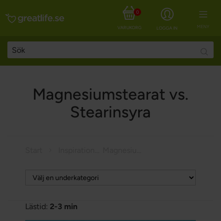
0
MENY
VARUKORG
LOGGA IN
Searc
Magnesiumstearat vs.
Stearinsyra
Start
Inspiration
Magnesiumstearat vs. Stearinsyra
Lästid:
2-3 min