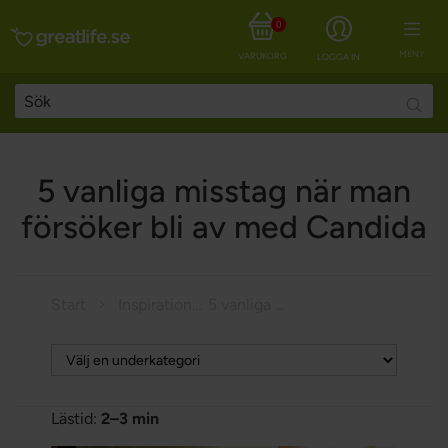
0
MENY
VARUKORG
LOGGA IN
Searc
5 vanliga misstag när man
försöker bli av med Candida
Start
Inspiration
5 vanliga misstag när man försöker bli av med Candida
Lästid:
2–3 min