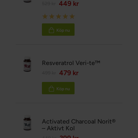
449 kr
529 kr
Rating:
98%
Köp nu
Resveratrol Veri-te™
479 kr
499 kr
Köp nu
Activated Charcoal Norit®
– Aktivt Kol