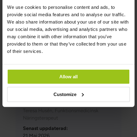
Det viktigaste är att inte fastna i kortsiktiga
We use cookies to personalise content and ads, to
lösningar. När man jobbar metodiskt och ser till
provide social media features and to analyse our traffic.
helheten blir det ofta lättare att skapa verklig
We also share information about your use of our site with
förändring. Då ökar också chansen att besvären
our social media, advertising and analytics partners who
inte bara dämpas tillfälligt, utan faktiskt
may combine it with other information that you’ve
förbättras på sikt. Kontakta oss via mail för att få
provided to them or that they’ve collected from your use
vårt Candida-protokoll helt kostnadsfritt.
of their services.
Författare & granskare
Allow all
Författare:
Greatlife.se ,
Bäst på hälsa
Customize
Granskare:
Teresa Husén, Funktionsmedicinsk
Näringsterapeut
Senast uppdaterad:
21 Maj 2026