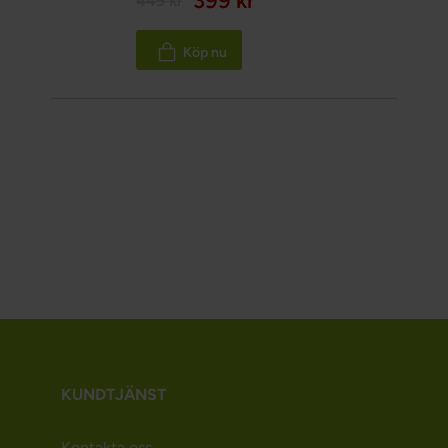
399 kr
449 kr
Köp nu
KUNDTJÄNST
Kontakta oss