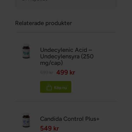
Relaterade produkter
Undecylenic Acid –
Undecylensyra (250
mg/cap)
499 kr
599 kr
Köp nu
Candida Control Plus+
549 kr