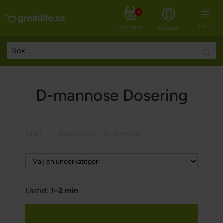
0
MENY
VARUKORG
LOGGA IN
Searc
D-mannose Dosering
Start
Inspiration
D-mannose Dosering
Lästid:
1–2 min