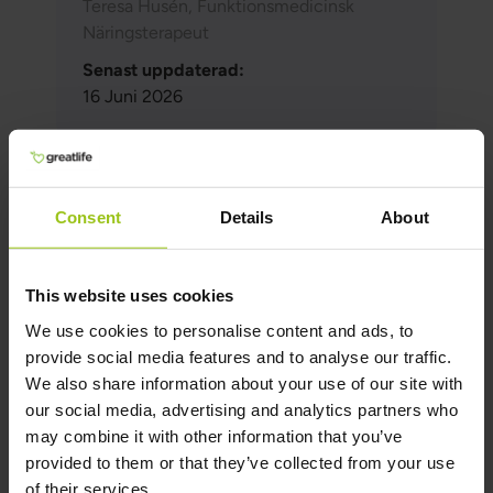
Teresa Husén, Funktionsmedicinsk
Näringsterapeut
Senast uppdaterad:
16 Juni 2026
Relaterade produkter
Consent
Details
About
D-Mannose
This website uses cookies
239 kr
299 kr
We use cookies to personalise content and ads, to
provide social media features and to analyse our traffic.
Rating:
We also share information about your use of our site with
100%
our social media, advertising and analytics partners who
Köp nu
may combine it with other information that you’ve
provided to them or that they’ve collected from your use
of their services.