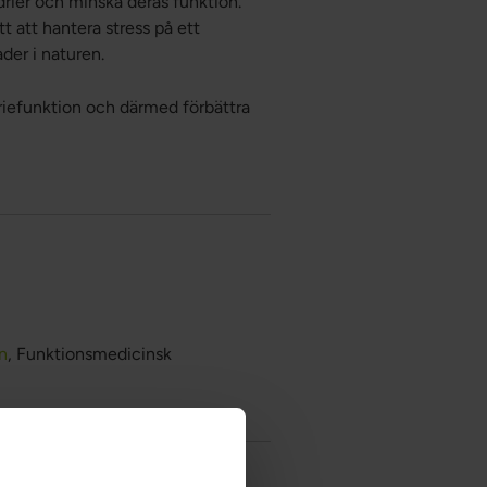
drier och minska deras funktion.
tt att hantera stress på ett
der i naturen.
riefunktion och därmed förbättra
n
, Funktionsmedicinsk