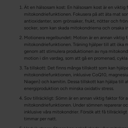
Ät en hälsosam kost: En hälsosam kost är en viktig f
mitokondriefunktionen. Fokusera på att äta mat so
antioxidanter, som grönsaker, frukt, nötter och fr
socker, som kan skada mitokondrierna och orsaka i
Motionera regelbundet: Motion är en annan viktig f
mitokondriefunktionen. Träning hjälper till att öka
genom att stimulera produktionen av nya mitokondri
motion i din vardag, som att gå en promenad, cykla
Ta tillskott: Det finns många tillskott som kan hjälpa 
mitokondriefunktionen, inklusive CoQ10, magnesium
Niagen) och karnitin. Dessa tillskott kan hjälpa till
energiproduktion och minska oxidativ stress.
Sov tillräckligt: Sömn är en annan viktig faktor för 
mitokondriefunktionen. Under sömnen reparerar och 
inklusive våra mitokondrier. Försök att få tillräckl
timmar per natt.