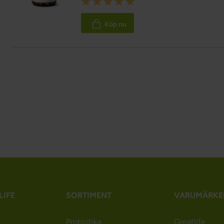
Rating:
100%
Köp nu
LIFE
SORTIMENT
VARUMÄRKE
Probiotika
Greatlife