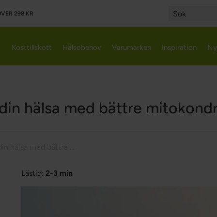
VER 298 KR
Search
Kosttillskott
Hälsobehov
Varumärken
Inspiration
Ny
din hälsa med bättre mitokondr
Optimera din hälsa med bättre mitokondriefunktion
Lästid:
2-3 min