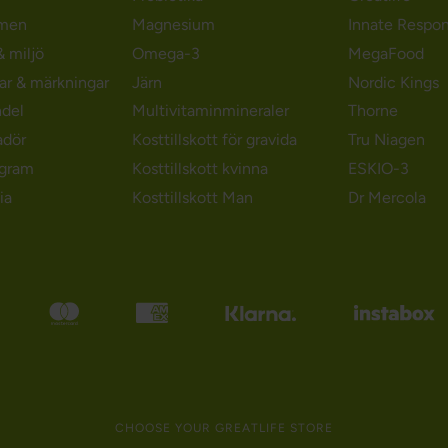
men
Magnesium
Innate Respo
 miljö
Omega-3
MegaFood
gar & märkningar
Järn
Nordic Kings
ndel
Multivitaminmineraler
Thorne
adör
Kosttillskott för gravida
Tru Niagen
ogram
Kosttillskott kvinna
ESKIO-3
ia
Kosttillskott Man
Dr Mercola
CHOOSE YOUR GREATLIFE STORE