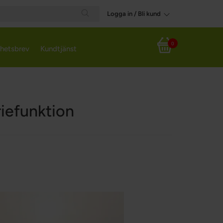
Logga in / Bli kund
Search
0
hetsbrev
Kundtjänst
Varukorg
iefunktion