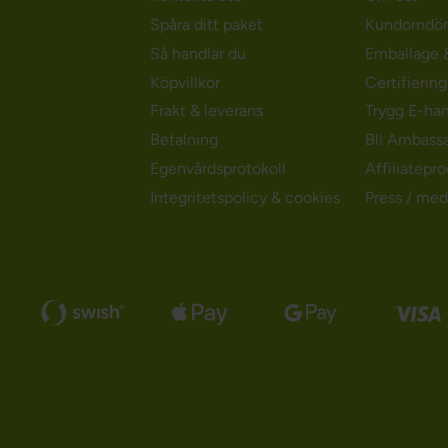
Spåra ditt paket
Kundomdö
Så handlar du
Emballage &
Köpvillkor
Certifierin
Frakt & leverans
Trygg E-ha
Betalning
Bli Ambass
Egenvårdsprotokoll
Affiliatepr
Integritetspolicy & cookies
Press / med