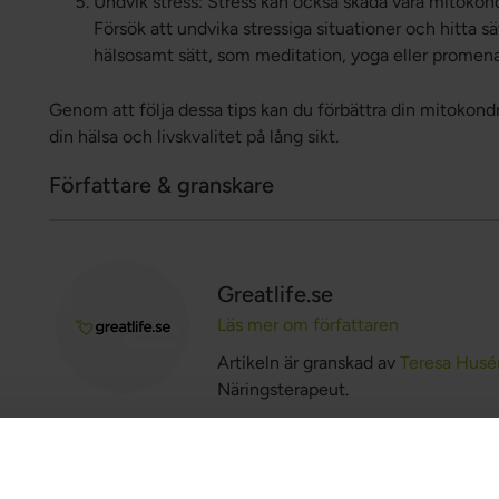
Undvik stress: Stress kan också skada våra mitokon
Försök att undvika stressiga situationer och hitta sä
hälsosamt sätt, som meditation, yoga eller promena
Genom att följa dessa tips kan du förbättra din mitokond
din hälsa och livskvalitet på lång sikt.
Författare & granskare
Greatlife.se
Läs mer om författaren
Artikeln är granskad av
Teresa Husé
Näringsterapeut.
Författare & granskare