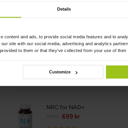
Details
Författare:
Greatlife.se ,
Bäst på hälsa
Granskare:
e content and ads, to provide social media features and to analy
Teresa Husén, Funktionsmedicinsk Näringsterapeut
 our site with our social media, advertising and analytics partn
 provided to them or that they’ve collected from your use of their
Senast uppdaterad:
13 Augusti 2025
Customize
Relaterade produkter
NRC for NAD+
699 kr
999 kr
Rating: