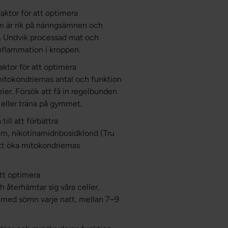
aktor för att optimera
m är rik på näringsämnen och
ön. Undvik processad mat och
nflammation i kroppen.
aktor för att optimera
 mitokondriernas antal och funktion
er. Försök att få in regelbunden
 eller träna på gymmet.
till att förbättra
, nikotinamidribosidklorid (Tru
 att öka mitokondriernas
att optimera
återhämtar sig våra celler,
igt med sömn varje natt, mellan 7–9