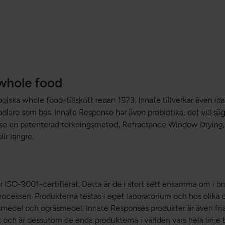
 whole food
ogiska whole food-tillskott redan 1973. Innate tillverkar även id
odlare som bas. Innate Response har även probiotika, det vill säg
nse en patenterad torkningsmetod, Refractance Window Drying, 
ir längre.
 ISO-9001-certifierat. Detta är de i stort sett ensamma om i br
rocessen. Produkterna testas i eget laboratorium och hos olika o
medel och ogräsmedel. Innate Responses produkter är även fria
h är dessutom de enda produkterna i världen vars hela linje tes