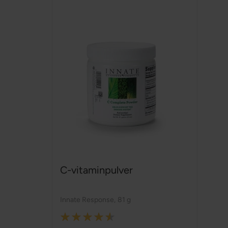
C-vitaminpulver
Innate Response
,
81 g
Rating: