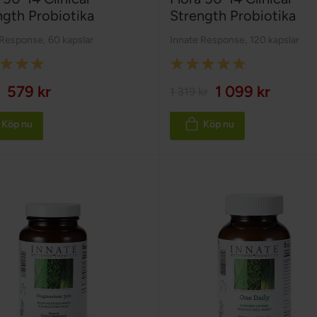
ngth Probiotika
Strength Probiotika
 Response
,
60 kapslar
Innate Response
,
120 kapslar
:
Rating:
100%
579 kr
1 099 kr
1 319 kr
Köp nu
Köp nu