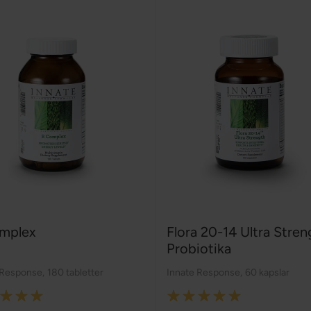
mplex
Flora 20-14 Ultra Stren
Probiotika
 Response
,
180 tabletter
Innate Response
,
60 kapslar
:
Rating: