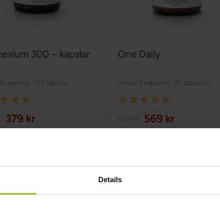
esium 300 – kapslar
One Daily
 Response
,
120 kapslar
Innate Response
,
90 tabletter
:
Rating:
100%
379 kr
569 kr
r
619 kr
Köp nu
Köp nu
Details