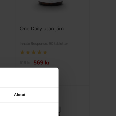
One Daily utan järn
Innate Response
,
90 tabletter
Rating:
100%
569 kr
619 kr
Köp nu
About