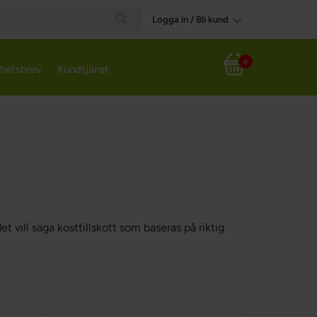
Logga in / Bli kund
Search
0
hetsbrev
Kundtjänst
Varukorg
vill säga kosttillskott som baseras på riktig