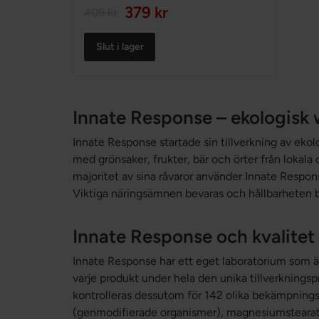
90%
379 kr
409 kr
Slut i lager
Innate Response – ekologisk
Innate Response startade sin tillverkning av ekol
med grönsaker, frukter, bär och örter från lokala 
majoritet av sina råvaror använder Innate Respo
Viktiga näringsämnen bevaras och hållbarheten bl
Innate Response och kvalitet
Innate Response har ett eget laboratorium som är
varje produkt under hela den unika tillverkningsp
kontrolleras dessutom för 142 olika bekämpnings
(genmodifierade organismer), magnesiumstearat oc