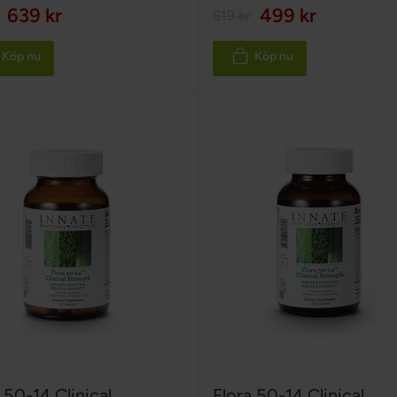
100%
639 kr
499 kr
519 kr
Köp nu
Köp nu
 50-14 Clinical
Flora 50-14 Clinical