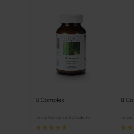
B Complex
B Co
Innate Response
,
90 tabletter
Innate
Rating:
Rating