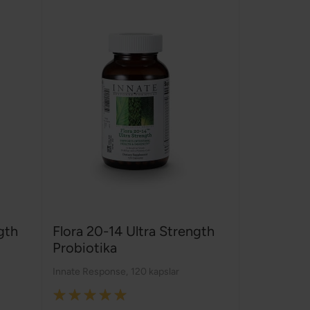
gth
Flora 20-14 Ultra Strength
Probiotika
Innate Response
,
120 kapslar
Rating: