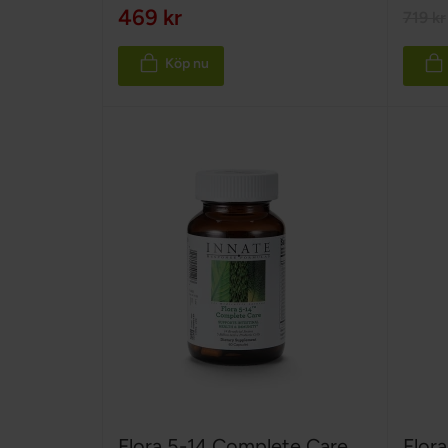
100%
100%
469 kr
719 kr
Köp nu
Flora 5-14 Complete Care
Flora