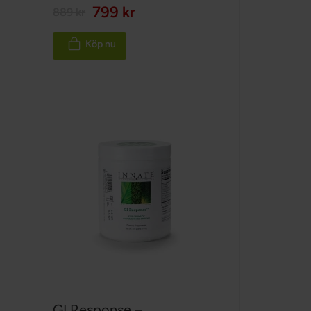
100%
799 kr
889 kr
Köp nu
GI Response –