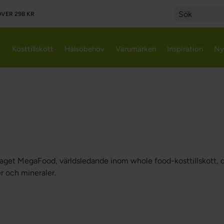
VER 298 KR
Search
Kosttillskott
Hälsobehov
Varumärken
Inspiration
Ny
get MegaFood, världsledande inom whole food-kosttillskott, det 
er och mineraler.