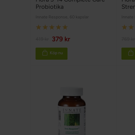
Probiotika
Stre
Innate Response
,
60 kapslar
Innate
Rating:
Rating
100%
100%
379 kr
419 kr
769 kr
Köp nu