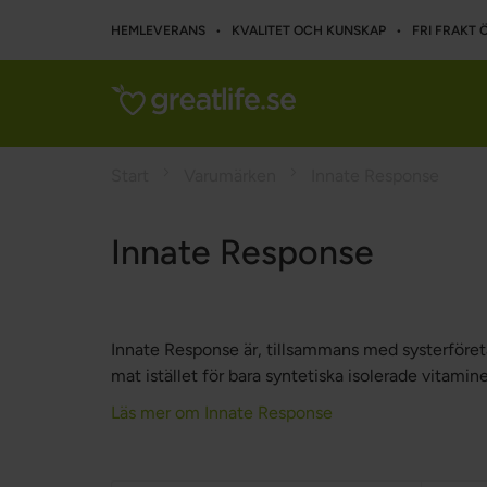
HEMLEVERANS • KVALITET OCH KUNSKAP • FRI FRAKT Ö
Start
Varumärken
Innate Response
Innate Response
Innate Response är, tillsammans med systerföreta
mat istället för bara syntetiska isolerade vitamin
Läs mer om Innate Response