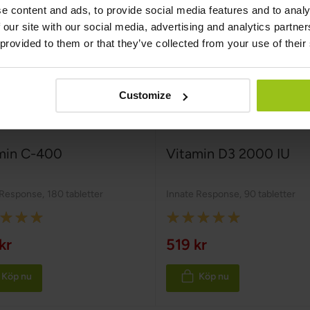
e content and ads, to provide social media features and to analy
 our site with our social media, advertising and analytics partn
 provided to them or that they’ve collected from your use of their
Customize
min C-400
Vitamin D3 2000 IU
 Response
,
180 tabletter
Innate Response
,
90 tabletter
:
Rating:
100%
kr
519 kr
Köp nu
Köp nu