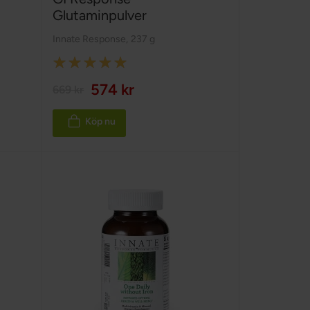
Glutaminpulver
Innate Response
,
237 g
Rating:
100%
574 kr
669 kr
Köp nu