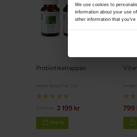
We use cookies to personalis
information about your use of
other information that you’ve
Probiotikatrappan
Vita
Innate Response
,
1 st
Innate
Rating:
Rating
100%
100%
3 199 kr
799 
3 314 kr
Köp nu