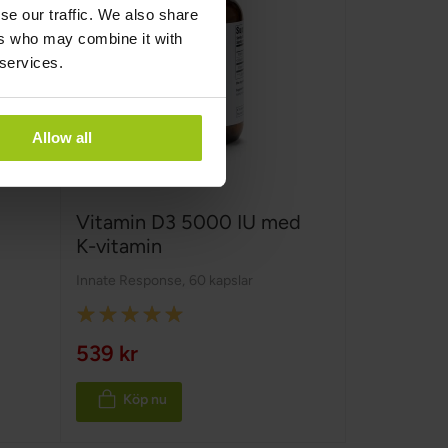
se our traffic. We also share
ers who may combine it with
 services.
Allow all
Vitamin D3 5000 IU med
K-vitamin
Innate Response
,
60 kapslar
Rating:
100%
539 kr
Köp nu