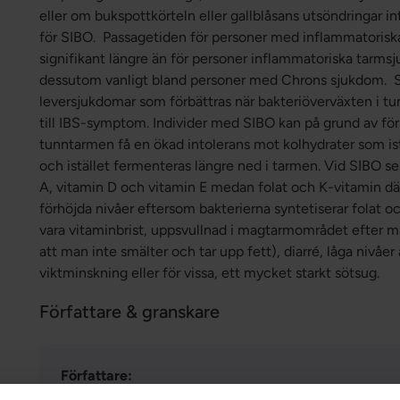
eller om bukspottkörteln eller gallblåsans utsöndringar i
för SIBO. Passagetiden för personer med inflammatoris
signifikant längre än för personer inflammatoriska tarm
dessutom vanligt bland personer med Chrons sjukdom. S
leversjukdomar som förbättras när bakteriöverväxten i t
till IBS-symptom. Individer med SIBO kan på grund av fö
tunntarmen få en ökad intolerans mot kolhydrater som is
och istället fermenteras längre ned i tarmen. Vid SIBO se
A, vitamin D och vitamin E medan folat och K-vitamin d
förhöjda nivåer eftersom bakterierna syntetiserar folat 
vara vitaminbrist, uppsvullnad i magtarmområdet efter mål
att man inte smälter och tar upp fett), diarré, låga nivåer
viktminskning eller för vissa, ett mycket starkt sötsug.
Författare & granskare
Författare:
Greatlife.se ,
Bäst på hälsa