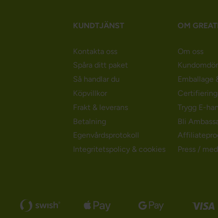
KUNDTJÄNST
OM GREAT
Kontakta oss
Om oss
Spåra ditt paket
Kundomdö
Så handlar du
Emballage &
Köpvillkor
Certifierin
Frakt & leverans
Trygg E-ha
Betalning
Bli Ambass
Egenvårdsprotokoll
Affiliatepr
Integritetspolicy & cookies
Press / med