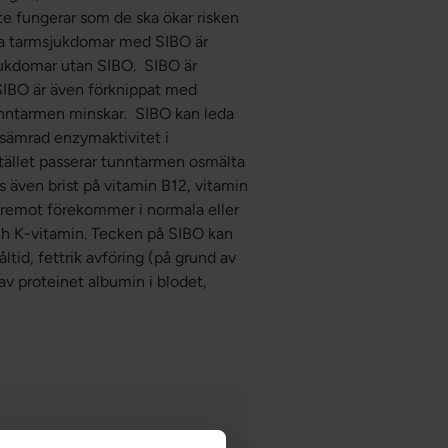
nte fungerar som de ska ökar risken
ka tarmsjukdomar med SIBO är
sjukdomar utan SIBO. SIBO är
IBO är även förknippat med
unntarmen minskar. SIBO kan leda
rsämrad enzymaktivitet i
tället passerar tunntarmen osmälta
s även brist på vitamin B12, vitamin
äremot förekommer i normala eller
och K-vitamin. Tecken på SIBO kan
tid, fettrik avföring (på grund av
 av proteinet albumin i blodet,