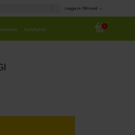
Logga in / Bli kund
Search
0
hetsbrev
Kundtjänst
Varukorg
GI