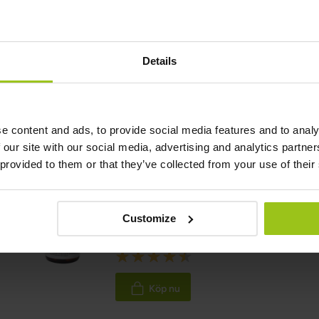
Granskare:
Teresa Husén, Funktionsmedicinsk Näringsterapeut
Details
Senast uppdaterad:
16 Juni 2026
e content and ads, to provide social media features and to analy
Relaterade produkter
 our site with our social media, advertising and analytics partn
 provided to them or that they’ve collected from your use of their
FODMAP & SIBO Plus+
Customize
399 kr
Rating:
90%
Köp nu