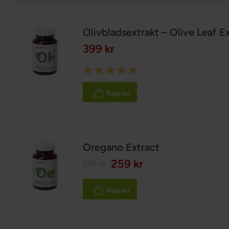
Olivbladsextrakt – Olive Leaf E
399 kr
Rating:
100%
Köp nu
Oregano Extract
259 kr
279 kr
Köp nu