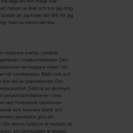
ag må säga att min mage mår
t i början av året och tror jag drog
trodde att jag hade fått IBS för jag
igt, men nu känns det bra.
ör reducera svamp, candida,
organismer i magtarmkanalen. Den
duktionen av magsyra vilket i sin
mer når tarmkanalen. Både zink och
 stor del av populationen. Det
verka positivt. SIBO är en akronym
tt antalet tarmbakterier i övre
om den förändrade tarmfloran
esvär som kroniska diarré och
armens peristaltik göra att
n. Om denna funktion är nedsatt så
i magen, om tarmludden är skadad