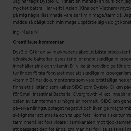
Jag har tagit Dysbio-GI i snart en månad=en burk och j
mycket bättre. Har varit i Asien (Kina och Vietnam) mycke
på mig några illasinnade varelser i min mage/tarm då. Jag 
mådde så dåligt och min mage uppförde sig väldigt konst
Ing-Marie N
Greatlife.se kommentar
DysBio-GI är en av marknadens absolut bästa produkter f
oönskade bakterier, parasiter eller andra skadliga mikro
innehåller zink och vitamin B1 vilka är nödvändiga för pro
tur är det första försvaret mot att skadliga mikroorganis
vitamin B1 har dokumenterats som vara bristfälliga hos en
finns ett tillstånd som kallas SIBO som Dysbio-GI kan på
för Small Intestinal Bacterial Overgrowth vilket innebär a
delen av tunntarmen är högre än normalt. SIBO kan gen
påverka näringsupptaget negativt och även ge magtarmb
svårigheter att smälta och ta upp fett. Normalt ska tunnt
tarminnehållet förs vidare i tarmkanalen mot tjocktarme
att passagetiden förlängs, om man har för lite saltsyra 