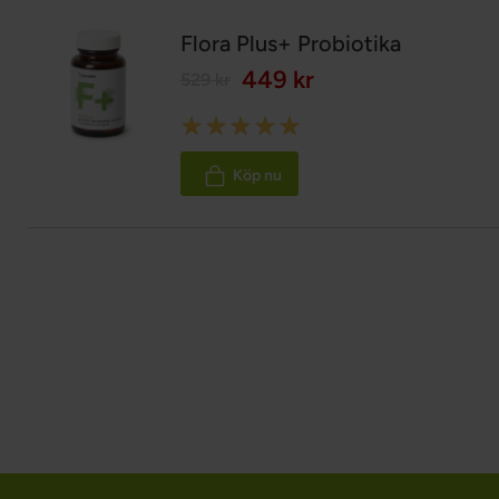
Flora Plus+ Probiotika
449 kr
529 kr
Rating:
98%
Köp nu