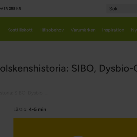
VER 298 KR
Search
Kosttillskott
Hälsobehov
Varumärken
Inspiration
Ny
olskenshistoria: SIBO, Dysbio-
Solskenshistoria: SIBO, Dysbio-GI
Lästid:
4-5 min