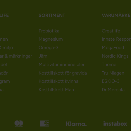
LIFE
SORTIMENT
VARUMÄRKE
Probiotika
Greatlife
men
Magnesium
Innate Respo
 miljö
Omega-3
MegaFood
gar & märkningar
Järn
Nordic Kings
ndel
Multivitaminmineraler
Thorne
adör
Kosttillskott för gravida
Tru Niagen
ogram
Kosttillskott kvinna
ESKIO-3
ia
Kosttillskott Man
Dr Mercola