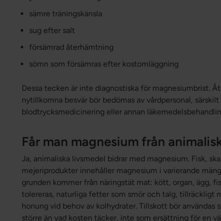
sämre träningskänsla
sug efter salt
försämrad återhämtning
sömn som försämras efter kostomläggning
Dessa tecken är inte diagnostiska för magnesiumbrist. Å
nytillkomna besvär bör bedömas av vårdpersonal, särskilt 
blodtrycksmedicinering eller annan läkemedelsbehandlin
Får man magnesium från animalisk
Ja, animaliska livsmedel bidrar med magnesium. Fisk, skal
mejeriprodukter innehåller magnesium i varierande mängd
grunden kommer från näringstät mat: kött, organ, ägg, fi
tolereras, naturliga fetter som smör och talg, tillräckligt 
honung vid behov av kolhydrater. Tillskott bör använda
större än vad kosten täcker, inte som ersättning för en vä