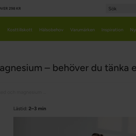
VER 298 KR
Search
Kosttillskott
Hälsobehov
Varumärken
Inspiration
Ny
gnesium – behöver du tänka ex
Animal based och magnesium – behöver du tänka extra på elektrolyter?
Lästid:
2–3 min