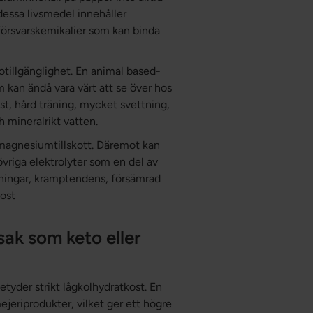
dessa livsmedel innehåller
försvarskemikalier som kan binda
otillgänglighet. En animal based-
kan ändå vara värt att se över hos
kost, hård träning, mycket svettning,
h mineralrikt vatten.
 magnesiumtillskott. Däremot kan
övriga elektrolyter som en del av
nningar, kramptendens, försämrad
ost
sak som keto eller
etyder strikt lågkolhydratkost. En
jeriprodukter, vilket ger ett högre