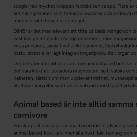
speglar hur mycket kroppen faktiskt kan ta upp. Flera av 
antinäringsämnen som fytinsyra, oxalater och andra växt
mineraler och försämra upptaget.
Därför är det mer relevant att titta på både mängd och bi
kost kan ge ett starkt näringsfundament, men magnesium 
vissa personer, särskilt vid strikt carnivore, lågkolhydrat
bastu, stress eller lågt intag av mejeriprodukter, organ oc
Det betyder inte att alla som äter animal based behöver
det vara klokt att utvärdera magnesium, salt, vätska och 
helheten, särskilt om man upplever trötthet, muskelspä
återhämtning eller symtom i samband med lågkolhydratk
Animal based är inte alltid samma 
carnivore
En viktig skillnad är att animal based inte nödvändigtvis b
animal based-kost kan innehålla frukt, bär, honung och me