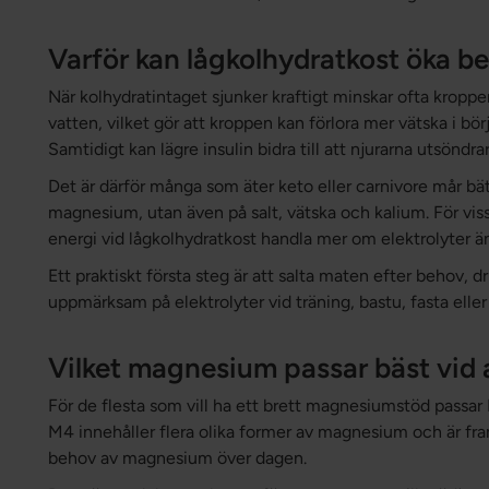
Varför kan lågkolhydratkost öka be
När kolhydratintaget sjunker kraftigt minskar ofta kropp
vatten, vilket gör att kroppen kan förlora mer vätska i bö
Samtidigt kan lägre insulin bidra till att njurarna utsöndr
Det är därför många som äter keto eller carnivore mår bät
magnesium, utan även på salt, vätska och kalium. För vis
energi vid lågkolhydratkost handla mer om elektrolyter än
Ett praktiskt första steg är att salta maten efter behov, dr
uppmärksam på elektrolyter vid träning, bastu, fasta eller
Vilket magnesium passar bäst vid
För de flesta som vill ha ett brett magnesiumstöd pas
M4 innehåller flera olika former av magnesium och är fra
behov av magnesium över dagen.