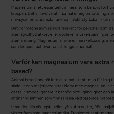
Magnesium är ett essentiellt mineral som behövs för hun
kroppen. Det är involverat i normal energiomsättning, n
nervsystemets normala funktion, elektrolytbalans och mi
Det gör magnesium särskilt relevant för personer som trän
äter lågkolhydratkost eller upplever muskelspänningar, tr
återhämtning. Magnesium är inte en mirakellösning, men
som kroppen behöver för att fungera normalt.
Varför kan magnesium vara extra r
based?
Animal based innebär inte automatiskt att man får i sig fö
skaldjur och mejeriprodukter bidrar med magnesium i va
dessa livsmedel generellt har hög biotillgänglighet och ä
antinäringsämnen som finns i vissa växtbaserade livsmed
I traditionella näringstabeller lyfts ofta nötter, frön, balj
växter fram som magnesiumrika. Problemet är att magnesi