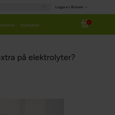
Logga in / Bli kund
Search
0
hetsbrev
Kundtjänst
Varukorg
tra på elektrolyter?