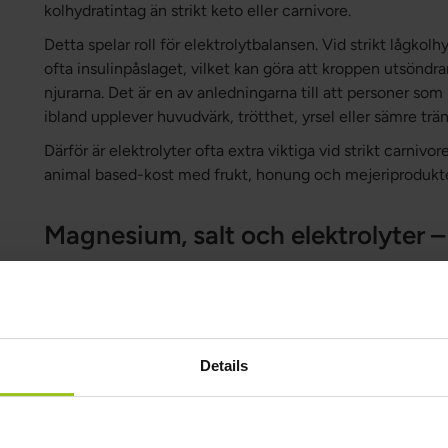
kolhydratintag än strikt keto eller carnivore.
Detta spelar roll för elektrolytbalansen. Vid strikt lågko
ofta insulinpåslaget, vilket kan göra att kroppen utsöndr
njurarna. Det är en av anledningarna till att personer som
ibland upplever huvudvärk, trötthet, yrsel eller sämre trän
Därför är elektrolyter ofta extra viktiga vid strikt carnivo
animal based-kost med frukt, honung och mejeriprodukter 
Magnesium, salt och elektrolyter –
När man pratar om magnesium vid animal based eller lå
egentligen hela elektrolytbalansen. Elektrolyter är miner
är avgörande för vätskebalans, nervsignaler och muskelfu
Natrium
är viktigt för vätskebalans, nervsignaler och 
Details
Kalium
bidrar till normal muskelfunktion och nervsyst
Magnesium
bidrar till normal muskelfunktion, elektro
normala funktion.