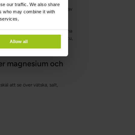
se our traffic. We also share
 matsmältning genom produktion av
ers who may combine it with
 services.
a enbart på magnesium, men glömma
s över, särskilt vid träning, bastu,
Allow all
över magnesium och
äl att se över vätska, salt,