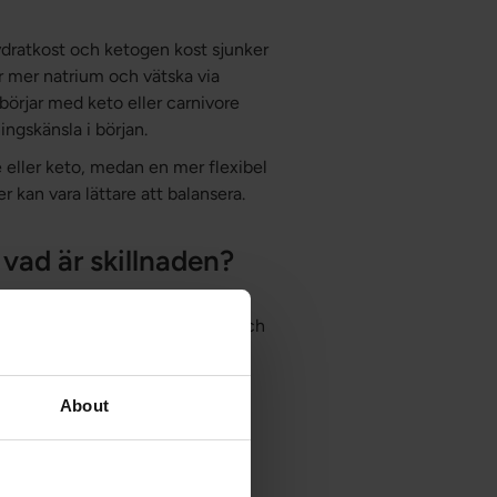
lhydratkost och ketogen kost sjunker
ar mer natrium och vätska via
 börjar med keto eller carnivore
ingskänsla i början.
re eller keto, medan en mer flexibel
kan vara lättare att balansera.
 vad är skillnaden?
gkolhydratkost menar man ofta
aler som bär elektrisk laddning och
nktion.
muskelkontraktion.
About
emets normala funktion.
lytbalans och nervsystemets