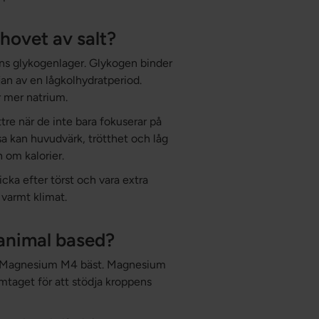
hovet av salt?
ens glykogenlager. Glykogen binder
rjan av en lågkolhydratperiod.
ar mer natrium.
tre när de inte bara fokuserar på
sa kan huvudvärk, trötthet och låg
 om kalorier.
icka efter törst och vara extra
 varmt klimat.
 animal based?
sar Magnesium M4 bäst. Magnesium
mtaget för att stödja kroppens