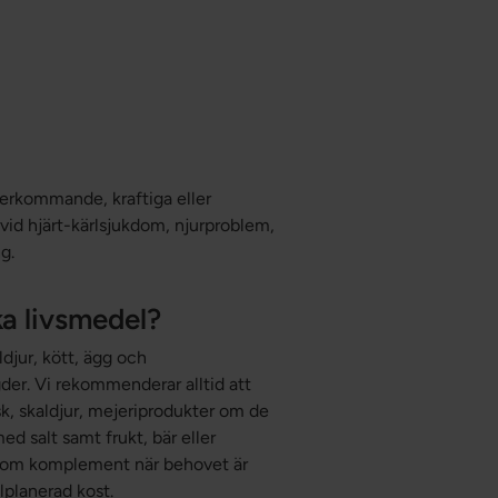
terkommande, kraftiga eller
vid hjärt-kärlsjukdom, njurproblem,
g.
a livsmedel?
djur, kött, ägg och
er. Vi rekommenderar alltid att
sk, skaldjur, mejeriprodukter om de
med salt samt frukt, bär eller
s som komplement när behovet är
lplanerad kost.