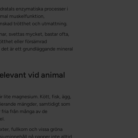
dratals enzymatiska processer i
ormal muskelfunktion,
nskad trötthet och utmattning.
ar, svettas mycket, bastar ofta,
ötthet eller försämrad
 det är ett grundläggande mineral
elevant vid animal
r lite magnesium. Kött, fisk, ägg,
rierande mängder, samtidigt som
r fria från många av de
el.
växter, fullkorn och vissa gröna
uminnehåll på papper inte alltid