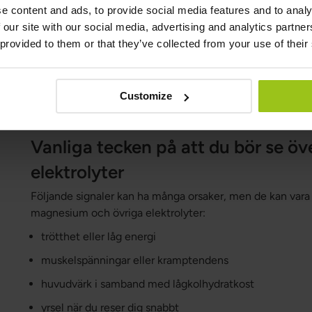
e content and ads, to provide social media features and to analy
Klorid
samarbetar med natrium och bidrar till normal
 our site with our social media, advertising and analytics partn
saltsyra i magsäcken.
 provided to them or that they’ve collected from your use of their
Ett vanligt misstag vid lågkolhydratkost är att fokuser
salt. För många är natrium och vätska det första som bör se
Customize
fasta eller varmt klimat.
Vanliga tecken på att du bör se 
elektrolyter
Följande signaler kan ha många orsaker, men de kan vara sk
magnesium och övriga elektrolyter:
trötthet eller låg energi
muskelspänningar eller kramptendens
huvudvärk i samband med lågkolhydratkost
yrsel när du reser dig snabbt