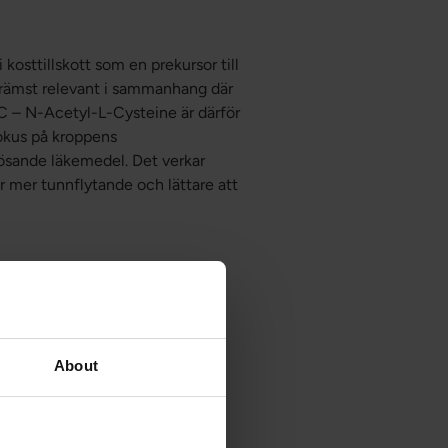
osttillskott som en prekursor till
 främst relevant i sammanhang där
AC – N-Acetyl-L-Cysteine är därför
 fokus på kroppens
ösande läkemedel. Det verkar
r mer tunnflytande och lättare att
nd annat lök, äpplen och bär.
er. Quercetin har undersökts i
 viss human forskning, men
About
ydliga påståenden om att quercetin