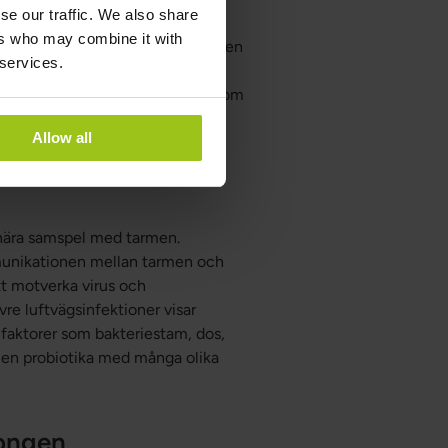
se our traffic. We also share
ers who may combine it with
pen inte kan tillverka den själv. Den
 services.
 som används i många normala
ig förkylning är inte lika stark som
sin används däremot till att
Allow all
V).
 nära samspel med tarmen.
munikationen mellan tarmen och
t motverka virus och
vre luftvägsinfektioner visar
 faktorer som bakteriestam, dos,
r en probiotika med många olika
songen