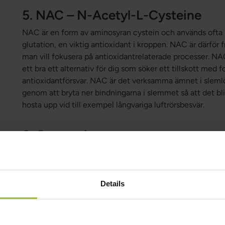
5. NAC – N-Acetyl-L-Cysteine
NAC är en form av aminosyran cystein och används ofta i k
glutation, en viktig antioxidant i kroppen. NAC är därför
man vill fokusera på antioxidantrelaterade processer. N
ett bra ett alternativ för dig som söker ett tillskott med
antioxidantförsvar. NAC är det verksamma ämnet i sleml
genom att bryta ner bindningarna i slemmet så att det bli
hosta upp vid till exempel långvariga luftrörsbesvär.
6. Quercetin
Quercetin är en flavonoid som förekommer naturligt i bla
Flavonoider studeras ofta för sina antioxidativa egenskap
studier kopplade till övre luftvägsinfektioner. Det finns
Details
underlaget är ännu inte tillräckligt starkt för att göra t
förebygger förkylning även om forskningen är lovande.