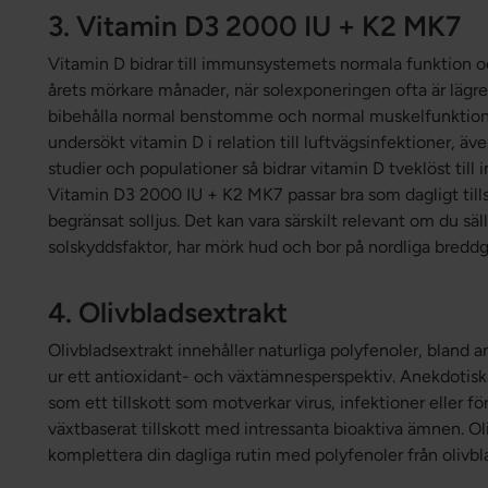
3. Vitamin D3 2000 IU + K2 MK7
Vitamin D bidrar till immunsystemets normala funktion och
årets mörkare månader, när solexponeringen ofta är lägre. 
bibehålla normal benstomme och normal muskelfunktion.
undersökt vitamin D i relation till luftvägsinfektioner, äv
studier och populationer så bidrar vitamin D tveklöst ti
Vitamin D3 2000 IU + K2 MK7 passar bra som dagligt till
begränsat solljus. Det kan vara särskilt relevant om du säl
solskyddsfaktor, har mörk hud och bor på nordliga breddg
4. Olivbladsextrakt
Olivbladsextrakt innehåller naturliga polyfenoler, bland 
ur ett antioxidant- och växtämnesperspektiv. Anekdotiska
som ett tillskott som motverkar virus, infektioner eller fö
växtbaserat tillskott med intressanta bioaktiva ämnen. Oli
komplettera din dagliga rutin med polyfenoler från olivbl