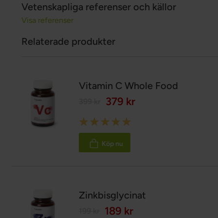
Vetenskapliga referenser och källor
Visa referenser
Relaterade produkter
Vitamin C Whole Food
379 kr
399 kr
Rating:
100%
Köp nu
Zinkbisglycinat
189 kr
199 kr