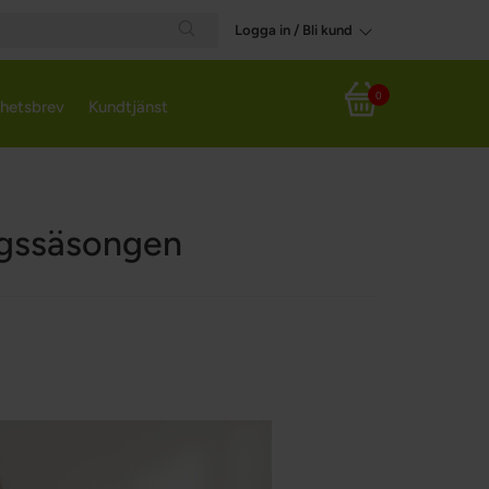
Logga in / Bli kund
Search
0
hetsbrev
Kundtjänst
Varukorg
ingssäsongen