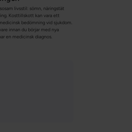
sosam livsstil: sömn, näringstät
g. Kosttillskott kan vara ett
r medicinsk bedömning vid sjukdom.
ivare innan du börjar med nya
 har en medicinsk diagnos.