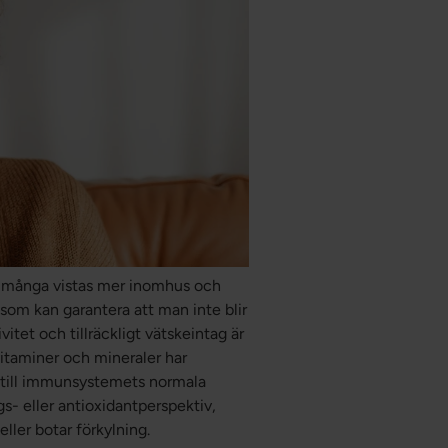
när många vistas mer inomhus och
 som kan garantera att man inte blir
itet och tillräckligt vätskeintag är
vitaminer och mineraler har
till immunsystemets normala
gs- eller antioxidantperspektiv,
ller botar förkylning.