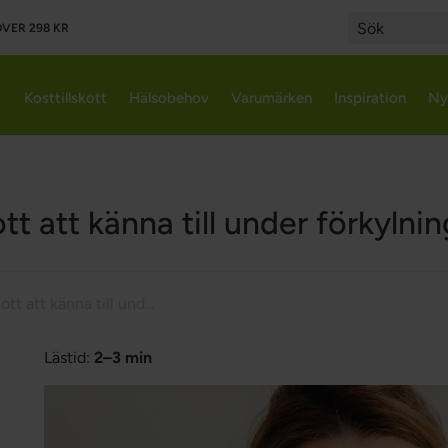
VER 298 KR
Search
Kosttillskott
Hälsobehov
Varumärken
Inspiration
Ny
kott att känna till under förkyln
8 kosttillskott att känna till under förkylningssäsongen
Lästid:
2–3 min