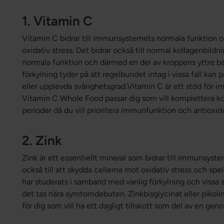
1. Vitamin C
Vitamin C bidrar till immunsystemets normala funktion oc
oxidativ stress. Det bidrar också till normal kollagenbildni
normala funktion och därmed en del av kroppens yttre bar
förkylning tyder på att regelbundet intag i vissa fall ka
eller upplevda svårighetsgrad.Vitamin C är ett stöd för
Vitamin C Whole Food passar dig som vill komplettera 
perioder då du vill prioritera immunfunktion och antioxi
2. Zink
Zink är ett essentiellt mineral som bidrar till immunsyst
också till att skydda cellerna mot oxidativ stress och spel
har studerats i samband med vanlig förkylning och vissa s
det tas nära symtomdebuten. Zinkbisglycinat eller pikolin
för dig som vill ha ett dagligt tillskott som del av en ge