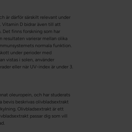
 är därför särskilt relevant under
Vitamin D bidrar även till att
 Det finns forskning som har
en resultaten varierar mellan olika
ll immunsystemets normala funktion.
skott under perioder med
lan vistas i solen, använder
rader eller när UV-index är under 3.
annat oleuropein, och har studerats
 bevis beskrivas olivbladsextrakt
rkylning. Olivbladsextrakt är ett
vbladsextrakt passar dig som vill
ad.