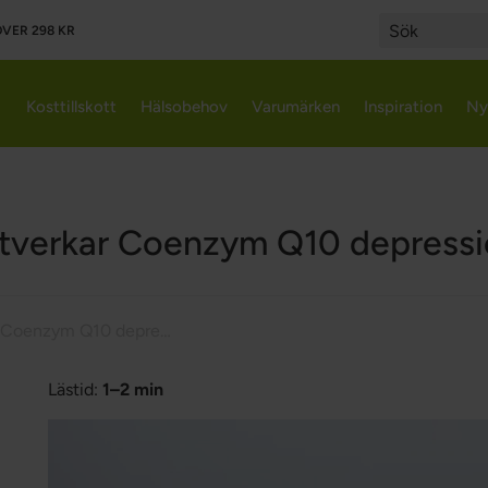
VER 298 KR
Search
Kosttillskott
Hälsobehov
Varumärken
Inspiration
Ny
tverkar Coenzym Q10 depressi
Motverkar Coenzym Q10 depression?
Lästid:
1–2 min