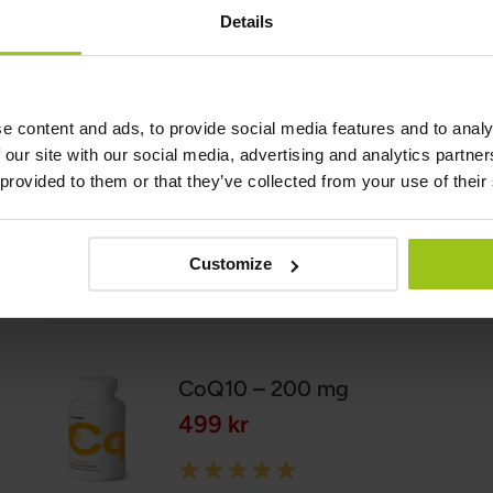
Details
Granskare:
Teresa Husén, Funktionsmedicinsk Näringsterapeut
Senast uppdaterad:
16 Juni 2026
e content and ads, to provide social media features and to analy
 our site with our social media, advertising and analytics partn
 provided to them or that they’ve collected from your use of their
Vetenskapliga referenser och källor
Visa referenser
Customize
Relaterade produkter
CoQ10 – 200 mg
499 kr
Rating: