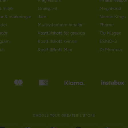
men
Magnesium
Innate Respo
 miljö
Omega-3
MegaFood
gar & märkningar
Järn
Nordic Kings
ndel
Multivitaminmineraler
Thorne
adör
Kosttillskott för gravida
Tru Niagen
ogram
Kosttillskott kvinna
ESKIO-3
ia
Kosttillskott Man
Dr Mercola
CHOOSE YOUR GREATLIFE STORE