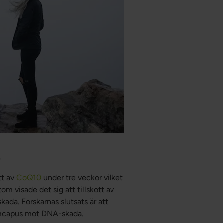
r
tt av
CoQ10
under tre veckor vilket
om visade det sig att tillskott av
a. Forskarnas slutsats är att
omcapus mot DNA-skada.