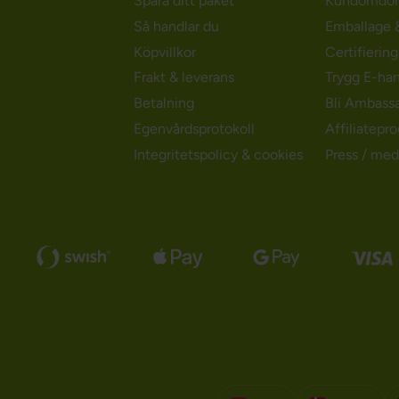
Spåra ditt paket
Kundomdö
Så handlar du
Emballage &
Köpvillkor
Certifierin
Frakt & leverans
Trygg E-ha
Betalning
Bli Ambass
Egenvårdsprotokoll
Affiliatepr
Integritetspolicy & cookies
Press / med