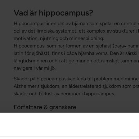
Vad är hippocampus?
Hippocampus är en del av hjärnan som spelar en central ro
del av det limbiska systemet, ett komplex av strukturer i 
motivation, njutning och minnesbildning.
Hippocampus, som har formen av en sjöhäst (därav namn
latin för sjöhäst), finns i båda hjärnhalvorna. Den är särski
långtidsminnen och i att ge minnen ett rumsligt sammanha
navigera i vår miljö.
Skador på hippocampus kan leda till problem med minnes
Alzheimer's sjukdom, en åldersrelaterad sjukdom som orsa
skador och förlust av neuroner i hippocampus.
Författare & granskare
Författare:
Greatlife.se ,
Bäst på hälsa