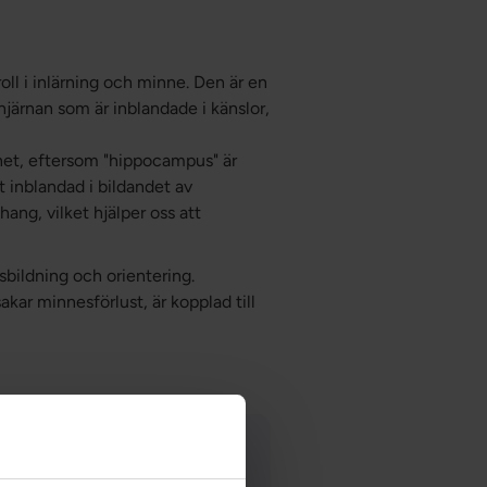
ll i inlärning och minne. Den är en
hjärnan som är inblandade i känslor,
et, eftersom "hippocampus" är
lt inblandad i bildandet av
ng, vilket hjälper oss att
bildning och orientering.
kar minnesförlust, är kopplad till