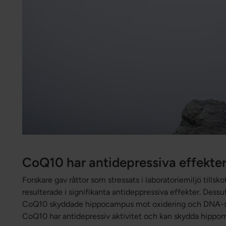
CoQ10 har antidepressiva effekte
Forskare gav råttor som stressats i laboratoriemiljö tillsko
resulterade i signifikanta antideppressiva effekter. Dessut
CoQ10 skyddade hippocampus mot oxidering och DNA-skad
CoQ10 har antidepressiv aktivitet och kan skydda hipp