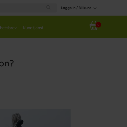
Logga in / Bli kund
Search
0
hetsbrev
Kundtjänst
Varukorg
on?