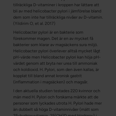
tillräckliga D-vitaminer i kroppen har lättare att
bli av med helicobacter pylori i jämförelse bland
dem som inte har tillräckliga nivåer av D-vitamin.
(Yildirim O, et al. 2017)
Helicobacter pylori är en bakterie som
förekommer magen. Det är en av mycket få
bakterier som klarar av magsäckens sura miljö.
Helicobacter pylori överlever alltså mycket lågt
pH-värde men Helicobacter pylori kan höja pH-
värdet genom att bryta ner urea till ammoniak
och koldioxid. H. Pylori, som den även kallas, är
kopplat till bland annat kronisk gastrit
(inflammation i magsäcken) och magsår.
I den aktuella studien testades 220 kvinnor och
män med H. Pylori och forskarna märkte att de
personer som lyckades utrota H. Pylori hade mer
än dubbelt så höga D-vitaminnivåer (mätt som
25-hydroxyvitamin, 25(OH)D med blodprov) i