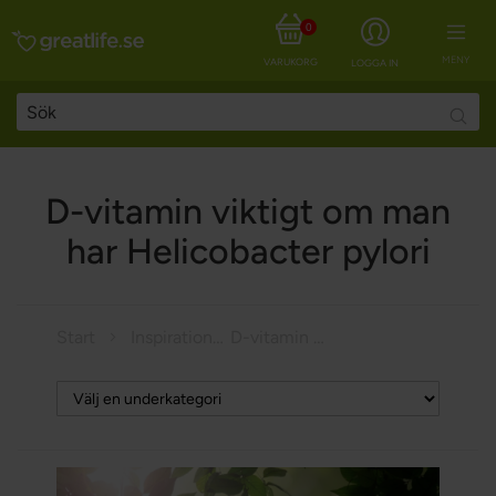
0
MENY
VARUKORG
LOGGA IN
Searc
D-vitamin viktigt om man
har Helicobacter pylori
Start
Inspiration
D-vitamin viktigt om man har Helicobacter pylori