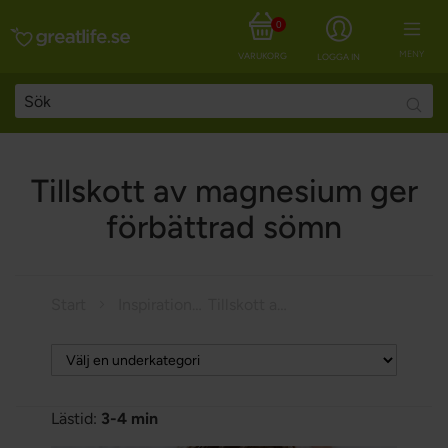
0
MENY
VARUKORG
LOGGA IN
Searc
Tillskott av magnesium ger
förbättrad sömn
Start
Inspiration
Tillskott av magnesium ger förbättrad sömn
Lästid:
3-4 min