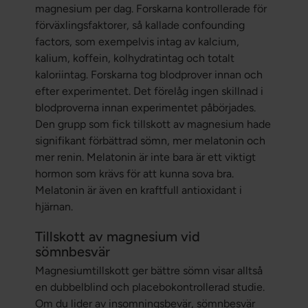
magnesium per dag. Forskarna kontrollerade för
förväxlingsfaktorer, så kallade confounding
factors, som exempelvis intag av kalcium,
kalium, koffein, kolhydratintag och totalt
kaloriintag. Forskarna tog blodprover innan och
efter experimentet. Det förelåg ingen skillnad i
blodproverna innan experimentet påbörjades.
Den grupp som fick tillskott av magnesium hade
signifikant förbättrad sömn, mer melatonin och
mer renin. Melatonin är inte bara är ett viktigt
hormon som krävs för att kunna sova bra.
Melatonin är även en kraftfull antioxidant i
hjärnan.
Tillskott av magnesium vid
sömnbesvär
Magnesiumtillskott ger bättre sömn visar alltså
en dubbelblind och placebokontrollerad studie.
Om du lider av insomningsbevär, sömnbesvär