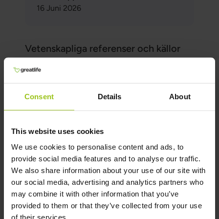
16 Juni 2026
Vetenskapliga referenser och källor
Visa referenser
Relaterade produkter
Consent
Details
About
Magnesiumbisglycinat
This website uses cookies
199 kr
299 kr
We use cookies to personalise content and ads, to
provide social media features and to analyse our traffic.
Rating:
We also share information about your use of our site with
100%
our social media, advertising and analytics partners who
Köp nu
may combine it with other information that you’ve
provided to them or that they’ve collected from your use
of their services.