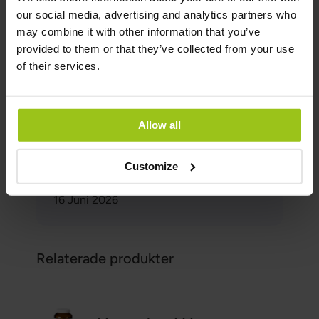
Författare & granskare
our social media, advertising and analytics partners who
may combine it with other information that you’ve
provided to them or that they’ve collected from your use
Författare:
of their services.
Patrick Wahlberg,
Hälsocoach och
kostrådgivare
Granskare:
Allow all
Teresa Husén, Funktionsmedicinsk
Näringsterapeut
Customize
Senast uppdaterad:
16 Juni 2026
Relaterade produkter