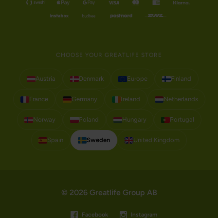
CHOOSE YOUR GREATLIFE STORE
Austria
Denmark
Europe
Finland
France
Germany
Ireland
Netherlands
Norway
Poland
Hungary
Portugal
Spain
Sweden
United Kingdom
© 2026 Greatlife Group AB
Facebook
Instagram