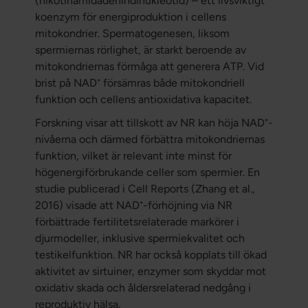
(nikotinamidadenindinukleotid) – ett livsviktigt
koenzym för energiproduktion i cellens
mitokondrier. Spermatogenesen, liksom
spermiernas rörlighet, är starkt beroende av
mitokondriernas förmåga att generera ATP. Vid
brist på NAD⁺ försämras både mitokondriell
funktion och cellens antioxidativa kapacitet.
Forskning visar att tillskott av NR kan höja NAD⁺-
nivåerna och därmed förbättra mitokondriernas
funktion, vilket är relevant inte minst för
högenergiförbrukande celler som spermier. En
studie publicerad i
Cell Reports
(Zhang et al.,
2016) visade att NAD⁺-förhöjning via NR
förbättrade fertilitetsrelaterade markörer i
djurmodeller, inklusive spermiekvalitet och
testikelfunktion. NR har också kopplats till ökad
aktivitet av sirtuiner, enzymer som skyddar mot
oxidativ skada och åldersrelaterad nedgång i
reproduktiv hälsa.