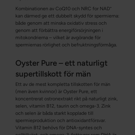
Kombinationen av CoQ10 och NRC for NAD⁺
kan därmed ge ett dubbelt skydd för spermierna:
både genom att minska oxidativ stress och
genom att förbättra energiförsörjningen i
mitokondrierna – vilket är avgörande för
spermiernas rörlighet och befruktningsförmåga.
Oyster Pure – ett naturligt
supertillskott för män
Ett av de mest kompletta tillskotten för män
(men även kvinnor) är Oyster Pure, ett
koncentrerat ostronextrakt rikt på naturligt zink,
selen, vitamin B12, taurin och omega-3. Zink
och selen är båda starkt kopplade till
spermieproduktion och antioxidantförsvar.
Vitamin B12 behövs för DNA-syntes och
celltillväxt, och omega-3-fettsyror som DHA är