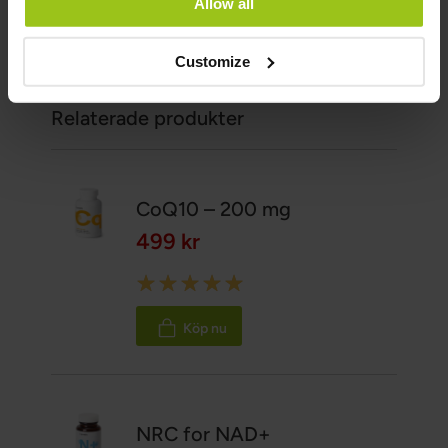
Allow all
Vetenskapliga referenser och källor
Customize
Visa referenser
Relaterade produkter
CoQ10 – 200 mg
499 kr
Rating:
100%
Köp nu
NRC for NAD+