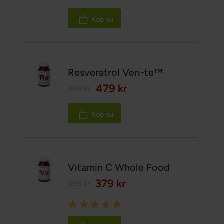
Köp nu
Resveratrol Veri-te™
479 kr
499 kr
Köp nu
Vitamin C Whole Food
379 kr
399 kr
Rating:
100%