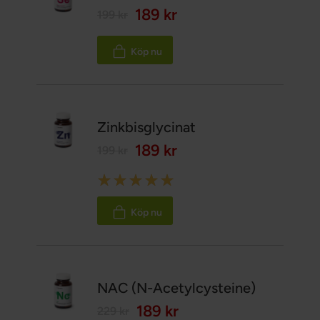
189 kr
199 kr
Köp nu
Zinkbisglycinat
189 kr
199 kr
Rating:
100%
Köp nu
NAC (N-Acetylcysteine)
189 kr
229 kr