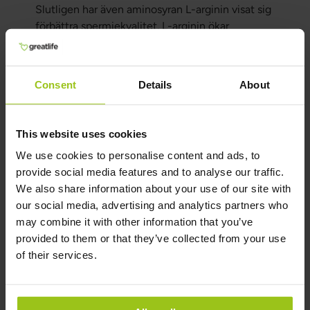
Slutligen har även aminosyran L-arginin visat sig
förbättra spermiekvalitet. L-arginin ökar
kroppens produktion av kväveoxid (NO), som i
sin tur förbättrar blodflödet till testiklarna och
kan bidra till ökad motilitet och spermietäthet.
Consent
Details
About
Författare & granskare
This website uses cookies
Författare:
We use cookies to personalise content and ads, to
Patrick Wahlberg,
Hälsocoach och
provide social media features and to analyse our traffic.
kostrådgivare
We also share information about your use of our site with
our social media, advertising and analytics partners who
Granskare:
may combine it with other information that you’ve
Teresa Husén, Funktionsmedicinsk
provided to them or that they’ve collected from your use
Näringsterapeut
of their services.
Senast uppdaterad:
16 Juni 2026