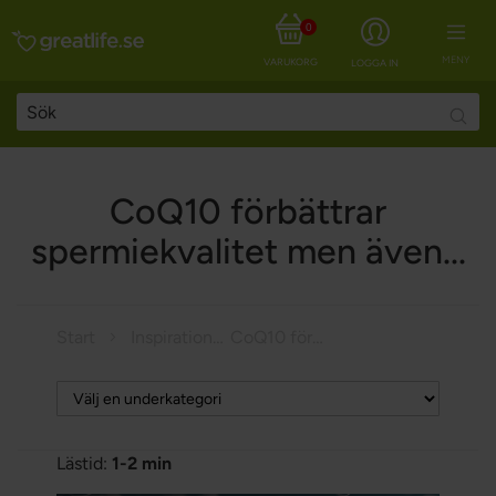
0
MENY
VARUKORG
LOGGA IN
Searc
CoQ10 förbättrar
spermiekvalitet men även...
Start
Inspiration
CoQ10 förbättrar spermiekvalitet men även...
Lästid:
1-2 min