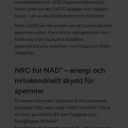
antioxidantenzym SOD (superoxiddismutas),
vilket tyder på att CoQ10 skyddar mot oxidativ
stress – en av de största hoten mot fertilitet.
Men CoQ10 är inte ensam om att kunna påverka
spermiekvalitet. Flera andra näringsämnen har i
forskning visat sig kunna förbättra
spermiebildning, motilitet, morfologi och DNA-
integritet.
NRC for NAD⁺ – energi och
mitokondriellt skydd för
spermier
En annan intressant substans är Nicotinamide
Riboside (NR), som ingår i NRC for NAD⁺. NR är
en form av vitamin B3 som fungerar som
föregångare till NAD⁺